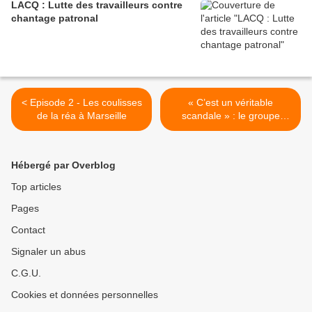
LACQ : Lutte des travailleurs contre
chantage patronal
< Episode 2 - Les coulisses
« C’est un véritable
de la réa à Marseille
scandale » : le groupe
Carrefour place ses salariés
en chômage partiel, les
syndicats dénoncent « une
Hébergé par Overblog
décision politique » >
Top articles
Pages
Contact
Signaler un abus
C.G.U.
Cookies et données personnelles