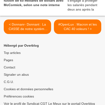
fusion de 65 milliards de dollars avec
McCormick, selon une note interne
< Donnanr- Donnant : La
#OpenLux​ : Macron et les
CASSE de notre système
CAC 40 voleurs ! >
de RETRAITES en échange
du plan de relance
européen : voilà ce qu’exige
Hébergé par Overblog
la Commission Européenne
Top articles
Pages
Contact
Signaler un abus
C.G.U.
Cookies et données personnelles
Préférences cookies
Voir le profil de Syndicat CGT Le Meux sur le portail Overblog