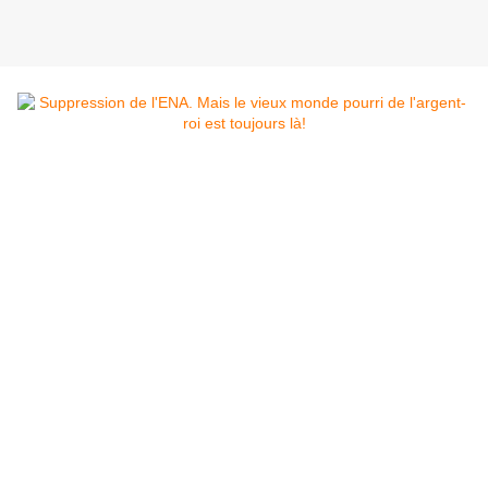
Une révolution avec la suppression de l'ENA,
proclament les adeptes de l'ex-banquier
d'affaires posé à l'Elysée par le capital et ses
soutiens. La preuve: Emmanuel Macron en était
sorti en 2004 pour devenir haut-fonctionnaire,
puis rejoindre en 2008 la banque d'affaires
ie
Rothschild & C
dont il fut associé-gérant en
2010. Et donc, couic de l'ENA.
Mais en fait de révolution,
-comme si les factotums du