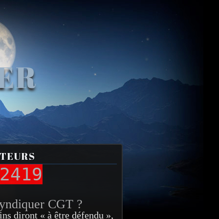
VER
ITEURS
2419
syndiquer CGT ?
ins diront « à être défendu »,