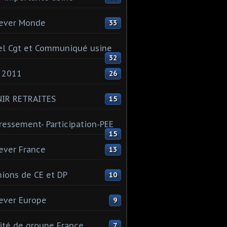
ever Monde
33
l Cgt et Communiqué usine
32
 2011
26
NIR RETRAITES
15
ressement- Participation-PEE
15
ever France
13
ions de CE et DP
10
ever Europe
9
té de groupe France
7