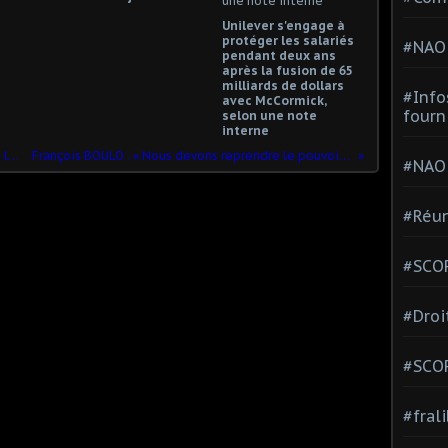
Unilever s'engage à
protéger les salariés
#NAO
pendant deux ans
après la fusion de 65
milliards de dollars
#Info
avec McCormick,
fourn
selon une note
interne
Pourquoi les cheminots sont en grève le 1er juillet 2021?
François BOULO : « Nous devons reprendre le pouvoir » [ENTRETIEN VIDÉO]
#NAO
#Réun
#SCOP
#Droi
#SCO
#fral