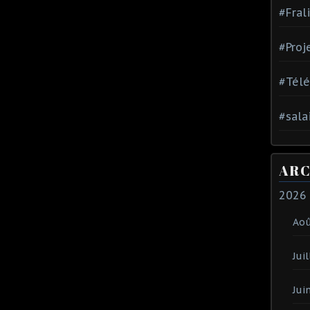
#Fral
#Proj
#Tél
#sala
ARC
2026
Ao
Juil
Jui