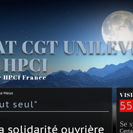
AT CGT UNILE
 HPCI
r HPCI France
Le Meux
VIS
ut seul"
55
Se 
a solidarité ouvrière
Certa