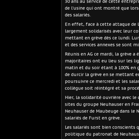
30 ans au service de cette entrepri
de l’usine qui ont montré que lors
des salariés.
En effet, face à cette attaque de l
largement solidarisés avec leur c
mettant en grève dès ce lundi. Lu
et des services annexes se sont mi
Réunis en AG ce mardi, la grève a
majoritaires ont eu lieu sur les li
matin et du soir étant à 100% en 
de durcir la grève en se mettant en
poursuivre ce mercredi et les sala
collègue soit réintégré et sa pro
Hier, la solidarité ouvrière avec l
sites du groupe Neuhauser en Fran
Neuhauser de Maubeuge dans le No
salariés de Furst en grève.
Les salariés sont bien conscients 
politique du patronat de Neuhauser