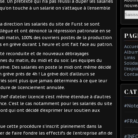
se. Un prétexte qui n’a pas réussi à duper les salariés
nouvea
qu’on touche à un salarié on s’attaque à l’ensemble
Email
a direction les salariés du site de Furst se sont
ollègue et ont dénoncé la répression patronale en se
PAG
ndi matin, 100% des ouvriers postés de la production
s en grève durant 1 heure et ont fait face au patron.
Accuei
Album
 été reconduite et de nouveaux débrayages
Links
gnes du matin, du midi et du soir. Les équipes du
Solida
grève. Des salariés en poste le midi ont même décidé
l'expl
 grève près de 4h ! La grève doit d’ailleurs se
Conta
riés sont plus que jamais déterminés à ce que leur
cédure de licenciement annulée.
CAT
e chef d’atelier licencié s’est même étendue à d’autres
ce. C’est le cas notamment pour les salariés du site
#Note
rd qui ont décidé d’exprimer leur soutien aux
#FRA
que cette procédure s’inscrit pleinement dans la
 de faire fondre les effectifs de l’entreprise afin de
#INFO