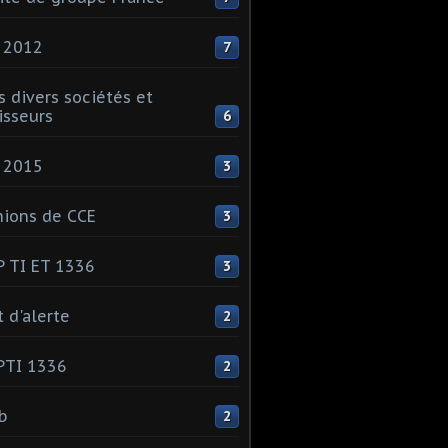
 2012
7
s divers sociétés et
isseurs
6
 2015
3
ions de CCE
3
 TI ET 1336
3
t d'alerte
2
PTI 1336
2
ib
2