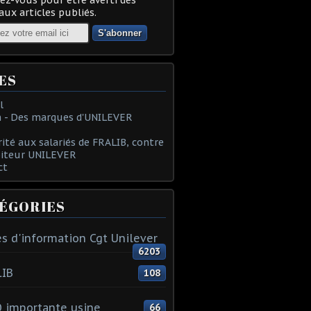
ux articles publiés.
ES
l
 - Des marques d'UNILEVER
rité aux salariés de FRALIB, contre
oiteur UNILEVER
ct
ÉGORIES
s d'information Cgt Unilever
6203
LIB
108
 importante usine
66