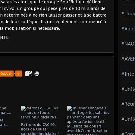
 salariés alors que le groupe Soufflet qui détient
 Invivo, un groupe qui pèse près de 10 milliards de
#Unil
ien déterminés à ne rien laisser passer et à se battre
on de leur collègue. Ils ont également commencé à
#Appe
la mobilisation si nécessaire.
ENTE
#NAO
#AVE
#Inté
Repost
0
#Unil
#Réun
#Unil
ne
is...
Patrons du CAC 40 :
hors de toute
#Comi
sanction judiciaire !