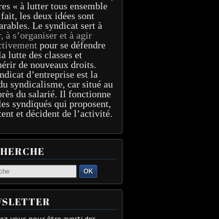
res « à lutter tous ensemble
 fait, les deux idées sont
arables. Le syndicat sert à
r, à s’organiser et à agir
ctivement
pour se défendre
la lutte des classes et
érir de nouveaux droits.
ndicat d’entreprise est la
du syndicalisme, car situé au
près du salarié. Il fonctionne
les syndiqués qui proposent,
tent et décident de l’activité.
CHERCHE
OK
SLETTER
z-vous pour être averti des