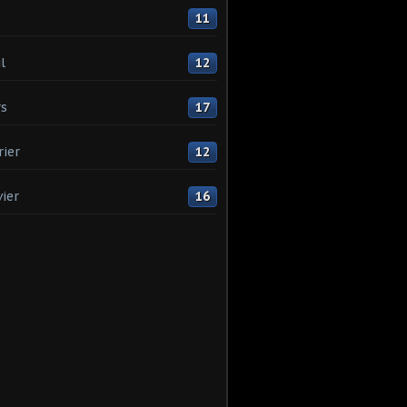
11
l
12
s
17
rier
12
vier
16