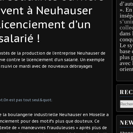
d’aut
ivent à Neuhauser
». En
insép
 licenciement d’un
s’uni
colle
dans 
salarié !
conqu
Le sy
base 
ostés de la production de l’entreprise Neuhauser de
plus 
ève contre le licenciement d’un salarié. Un exemple
avec 
oursuivi ce mardi avec de nouveaux débrayages
orien
RE
de la boulangerie industrielle Neuhauser en Moselle a
NEW
icenciement pour des motifs plus que douteux. Ce
prétexte de « manœuvres frauduleuses » après plus de
Abonne