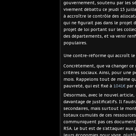
gouvernement, soutenu par les sén
vivement débattu ce jeudi 15 juill
à accroître le contrôle des allocata
qui ne figurait pas dans le projet 
projet de loi portant sur les coll
des départements, et va venir renfo
populaires.
Une contre-réforme qui accroît le
Concrètement, que va changer ce n
critères sociaux. Ainsi, pour une p
mois. Rappelons tout de même que 
pauvreté, qui est fixé à
1041€
par 
Désormais, avec le nouvel article
davantage de justificatifs. Il faud
secondaires, mais surtout le mont
totaux cumulés de ces ressources d
communiquent pas ces documents e
RSA. Le but est de s’attaquer aux
leurs économies pour vivre, plutô