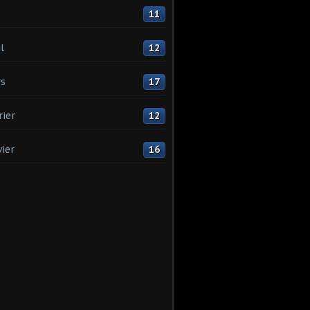
11
l
12
s
17
rier
12
vier
16