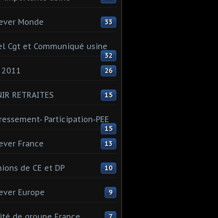
ever Monde
33
l Cgt et Communiqué usine
32
 2011
26
NIR RETRAITES
15
ressement- Participation-PEE
15
ever France
13
ions de CE et DP
10
ever Europe
9
té de groupe France
7