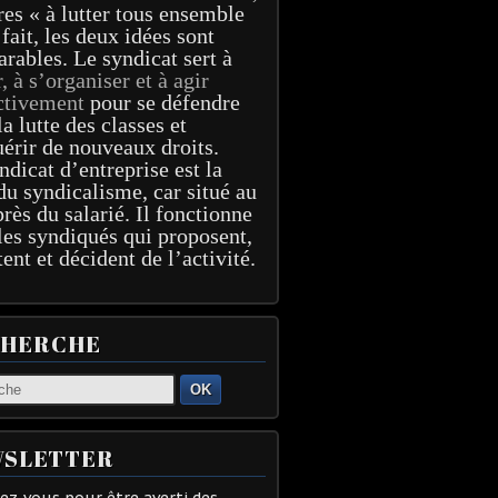
res « à lutter tous ensemble
 fait, les deux idées sont
arables. Le syndicat sert à
r, à s’organiser et à agir
ctivement
pour se défendre
la lutte des classes et
érir de nouveaux droits.
ndicat d’entreprise est la
du syndicalisme, car situé au
près du salarié. Il fonctionne
les syndiqués qui proposent,
tent et décident de l’activité.
CHERCHE
OK
SLETTER
z-vous pour être averti des