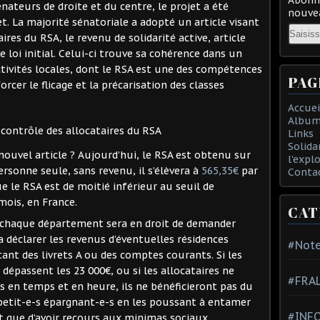
ateurs de droite et du centre, le projet a été
nouvea
et. La majorité sénatoriale a adopté un article visant
Email
ires du RSA, le revenu de solidarité active, article
de loi initial. Celui-ci trouve sa cohérence dans un
ectivités locales, dont le RSA est une des compétences
PAG
rcer le flicage et la précarisation des classes
Accuei
Album
 contrôle des allocataires du RSA
Links
Solida
ouvel article ? Aujourd’hui, le RSA est obtenu sur
l'expl
ersonne seule, sans revenu, il s’élèvera à
565,35€
par
Conta
le RSA est de moitié inférieur au seuil de
mois, en France.
CAT
, chaque département sera en droit de demander
ra déclarer les revenus d’éventuelles résidences
#Note
ant des livrets A ou des comptes courants. Si les
épassent les 23 000€, ou si les allocataires ne
#FRA
n temps et en heure, ils ne bénéficieront pas du
 petit-e-s épargnant-e-s en les poussant à entamer
#INFO
t que d’avoir recours aux minimas sociaux.