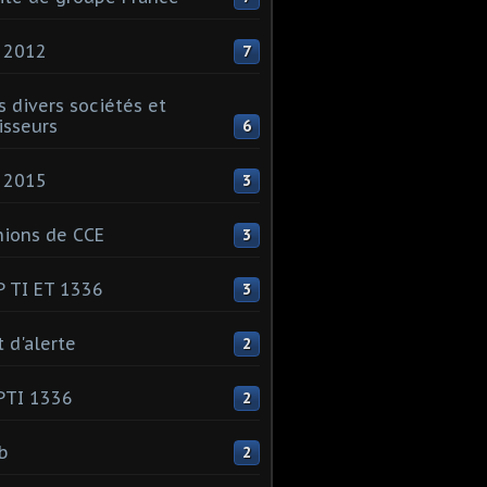
 2012
7
s divers sociétés et
isseurs
6
 2015
3
ions de CCE
3
 TI ET 1336
3
t d'alerte
2
PTI 1336
2
ib
2