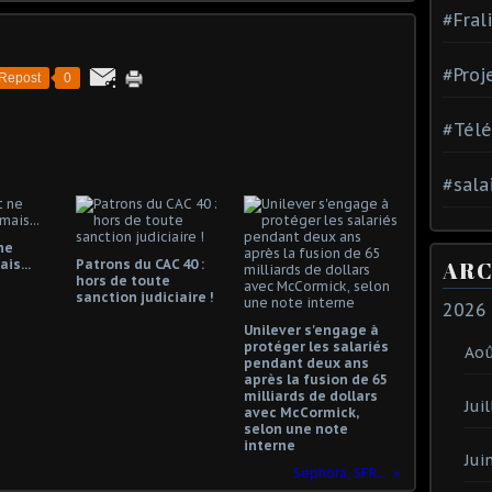
#Fral
#Proj
Repost
0
#Tél
#sala
ne
ARC
is...
Patrons du CAC 40 :
hors de toute
sanction judiciaire !
2026
Unilever s'engage à
protéger les salariés
Ao
pendant deux ans
après la fusion de 65
milliards de dollars
Juil
avec McCormick,
selon une note
interne
Jui
Sephora, SFR...