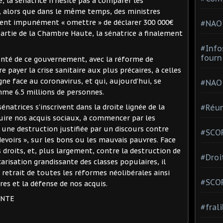
 la sénatrice n’hésite pas à comparer les
s, alors que dans le même temps, des ministres
nt impunément « omettre » de déclarer 300 000€
#NAO
 partie de la Chambre Haute, la sénatrice a finalement
#Info
fourn
lonté de ce gouvernement, avec la réforme de
e payer la crise sanitaire aux plus précaires, à celles
gne face au coronavirus, et qui, aujourd’hui, se
#NAO
mme 6.5 millions de personnes.
#Réun
natrices s’inscrivent dans la droite lignée de la
ire nos acquis sociaux, à commencer par les
 une destruction justifiée par un discours contre
#SCOP
s devoirs », sur les bons ou les mauvais pauvres. Face
droits, et, plus largement, contre la destruction de
#Droi
carisation grandissante des classes populaires, il
e retrait de toutes les réformes néolibérales ainsi
#SCO
es et la défense de nos acquis.
ENTE
#fral