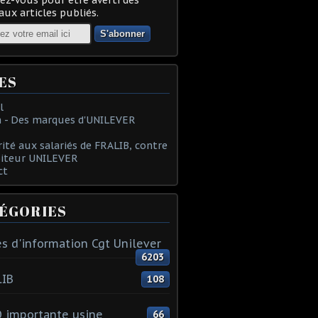
ux articles publiés.
ES
l
 - Des marques d'UNILEVER
rité aux salariés de FRALIB, contre
oiteur UNILEVER
ct
ÉGORIES
s d'information Cgt Unilever
6203
LIB
108
 importante usine
66