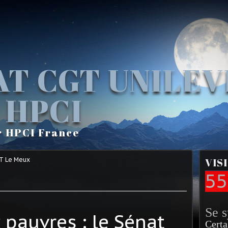
AT CGT UNILE
 HPCI
r HPCI France
GT Le Meux
VIS
55
Se 
 pauvres : le Sénat
Certa