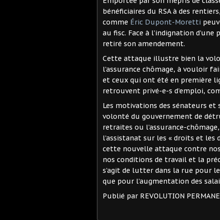
Emportée par son mépris de classe,
bénéficiaires du RSA à des rentier
comme
Éric Dupont-Moretti
peuve
au fisc. Face à l’indignation d’une
retiré son amendement.
Cette attaque illustre bien la vo
l’assurance chômage, à vouloir fair
et ceux qui ont été en première li
retrouvent privé-e-s d’emploi, co
Les motivations des sénateurs et sé
volonté du gouvernement de détru
retraites ou l’assurance-chômage,
l’assistanat sur les « droits et le
cette nouvelle attaque contre nos 
nos conditions de travail et la pré
s’agit de lutter dans la rue pour l
que pour l’augmentation des salair
Publié par REVOLUTION PERMAN