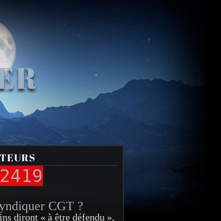
VER
ITEURS
2419
syndiquer CGT ?
ins diront « à être défendu »,