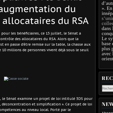
d’aut
 augmentation du
». En
insép
 allocataires du RSA
s’uni
colle
dans 
conqu
our les bénéficiaires, ce 15 juillet, le Sénat a
Le sy
ontrôle des allocataires du RSA. Alors que la
base 
t en passe d'être remise sur la table, la chasse aux
plus 
10 millions de personnes vivent déjà sous le seuil
avec 
orien
RE
, le Sénat examine un projet de loi intitulé 3DS pour
NEW
, déconcentration et simplification ». Ce projet de loi
compétences au niveau local. Porté par le
Abonne