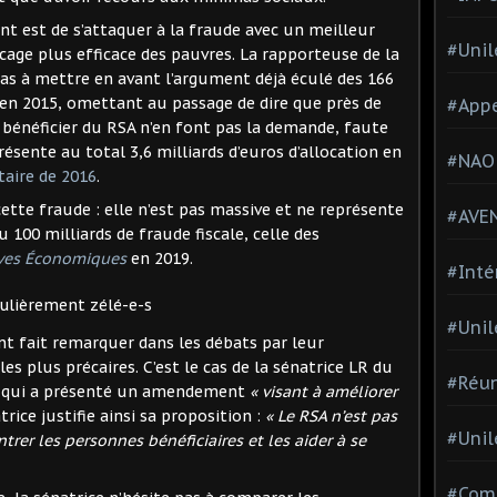
t est de s’attaquer à la fraude avec un meilleur
#Unil
icage plus efficace des pauvres. La rapporteuse de la
 pas à mettre en avant l’argument déjà éculé des 166
 en 2015, omettant au passage de dire que près de
#Appe
bénéficier du RSA n’en font pas la demande, faute
résente au total 3,6 milliards d’euros d’allocation en
#NAO
aire de 2016
.
 cette fraude : elle n’est pas massive et ne représente
#AVE
 100 milliards de fraude fiscale, celle des
ives Économiques
en 2019.
#Inté
culièrement zélé-e-s
#Unil
nt fait remarquer dans les débats par leur
es plus précaires. C’est le cas de la sénatrice LR du
#Réun
, qui a présenté un amendement
« visant à améliorer
rice justifie ainsi sa proposition :
« Le RSA n’est pas
#Unil
trer les personnes bénéficiaires et les aider à se
#Comi