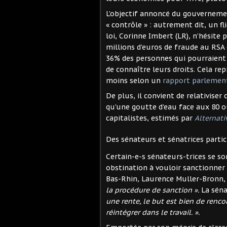
L’objectif annoncé du gouvernemen
« contrôle » : autrement dit, un fl
loi, Corinne Imbert (LR), n’hésite
millions d’euros de fraude au RSA
36% des personnes qui pourraient 
de connaître leurs droits. Cela rep
moins selon un
rapport parlement
De plus, il convient de relativiser
qu’une goutte d’eau face aux 80 ou
capitalistes, estimés par
Alternat
Des sénateurs et sénatrices parti
Certain-e-s sénateurs-trices se so
obstination à vouloir sanctionner l
Bas-Rhin, Laurence Muller-Bronn
la procédure de sanction ».
La sénat
une rente, le but est bien de rencon
réintégrer dans le travail. ».