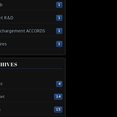
ib
1
et R&D
1
échargement ACCORDS
1
ires
1
HIVES
ût
4
let
14
n
15