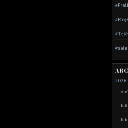
#Fral
#Proj
#Tél
#sala
ARC
2026
Ao
Juil
Jui