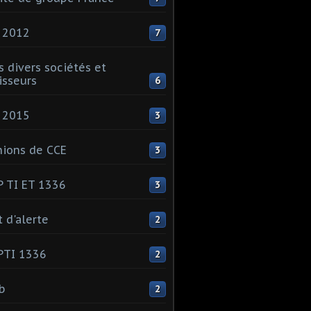
 2012
7
s divers sociétés et
isseurs
6
 2015
3
ions de CCE
3
 TI ET 1336
3
t d'alerte
2
PTI 1336
2
ib
2