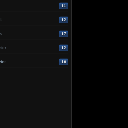
11
l
12
s
17
rier
12
vier
16