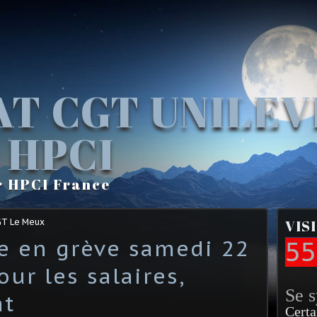
AT CGT UNILE
 HPCI
r HPCI France
GT Le Meux
VIS
e en grève samedi 22
55
our les salaires,
Se 
at
Certa