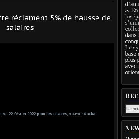
d’aut
». En
insép
tte réclament 5% de hausse de
s’uni
salaires
colle
dans 
conqu
Le sy
base 
plus 
avec 
orien
RE
NEW
Abonne