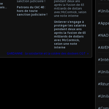
ne
is...
Patrons du CAC 40 :
#Unil
hors de toute
sanction judiciaire !
Unilever s'engage à
#Appe
protéger les salariés
pendant deux ans
après la fusion de 65
#NAO
milliards de dollars
avec McCormick,
selon une note
#AVE
interne
GARDANNE : la solidarité et la colère des dockers CGT
#Inté
#Unil
#Réun
#Unil
#Comi