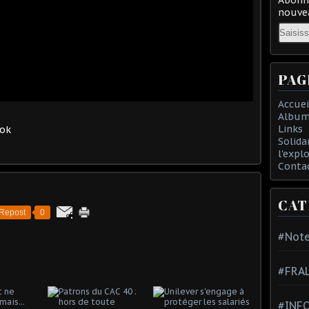
nouvea
Email
PAG
Accuei
Album
Links
ook
Solida
l'expl
Conta
CAT
Repost
0
#Note
#FRA
#INFO