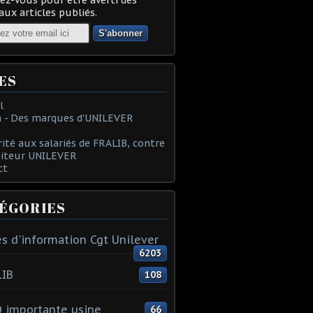
ux articles publiés.
ES
l
 - Des marques d'UNILEVER
rité aux salariés de FRALIB, contre
oiteur UNILEVER
ct
ÉGORIES
s d'information Cgt Unilever
6203
LIB
108
 importante usine
66