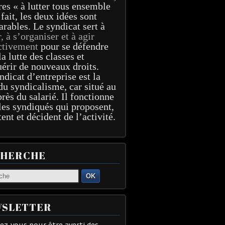
res « à lutter tous ensemble
 fait, les deux idées sont
arables. Le syndicat sert à
r, à s’organiser et à agir
ctivement
pour se défendre
la lutte des classes et
érir de nouveaux droits.
ndicat d’entreprise est la
du syndicalisme, car situé au
près du salarié. Il fonctionne
les syndiqués qui proposent,
tent et décident de l’activité.
CHERCHE
OK
SLETTER
z-vous pour être averti des