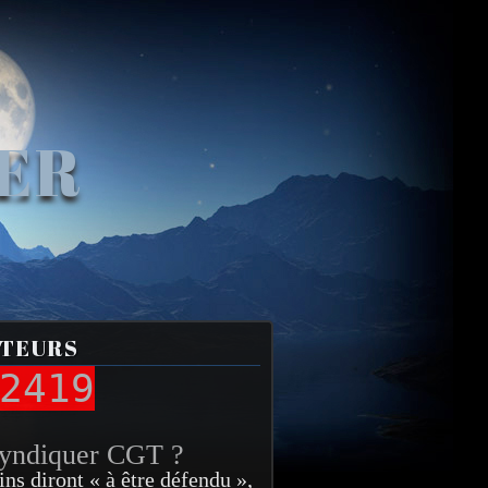
VER
ITEURS
2419
syndiquer CGT ?
ins diront « à être défendu »,