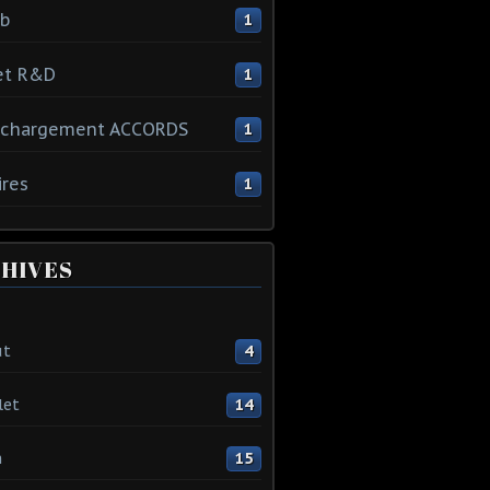
ib
1
et R&D
1
échargement ACCORDS
1
ires
1
HIVES
ût
4
let
14
n
15