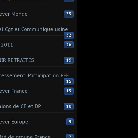
ever Monde
33
l Cgt et Communiqué usine
32
 2011
26
NIR RETRAITES
15
ressement- Participation-PEE
15
ever France
13
ions de CE et DP
10
ever Europe
9
té de groupe France
7