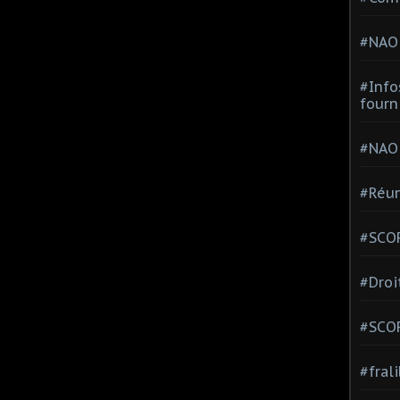
#NAO
#Info
fourn
#NAO
#Réun
#SCOP
#Droi
#SCO
#fral