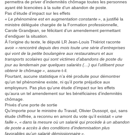
permettra de priver d’indemnités chômage toutes les personnes
ayant été licenciées à la suite d’un abandon de poste.
Pas d'étude d’impact sur les effets
« Le phénomène est en augmentation constante »
, a justifié la
ministre déléguée chargée de la Formation professionnelle,
Carole Grandjean, se félicitant d’un amendement permettant
d’endiguer la situation.
À l’origine du texte, le député LR Jean-Louis Thiériot raconte
avoir
« rencontré depuis des mois toute une série d’entreprises
qui vont de la petite boulangère aux restaurateurs et aux
transports scolaires qui sont victimes d’abandons de poste du
jour au lendemain par quelques salariés (…) qui l’utilisent pour
obtenir le chômage »
, assure-t-il.
Pourtant, aucune statistique n’a été produite pour démontrer
qu’un tel phénomène existe, ni qu’il porte préjudice aux
employeurs. Pas plus qu’une étude d’impact sur les effets
qu’aura un tel amendement sur les bénéficiaires d’indemnités
chômage.
Privés d'une porte de sortie
Qu’importe pour le ministre du Travail, Olivier Dussopt, qui, sans
étude chiffrée, a reconnu en amont du vote qu’il existait
« une
faille »
,
« dans la mesure où un salarié qui procède à un abandon
de poste a accès à des conditions d’indemnisation plus
favorables qu’un salarié démissionnaire »
.