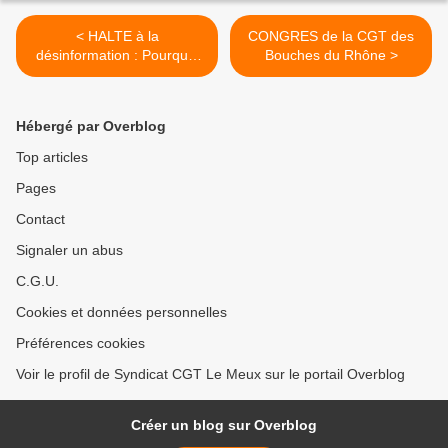
< HALTE à la
CONGRES de la CGT des
désinformation : Pourquoi
Bouches du Rhône >
les GAZIERS de GrDF sont
en grève ?
Hébergé par Overblog
Top articles
Pages
Contact
Signaler un abus
C.G.U.
Cookies et données personnelles
Préférences cookies
Voir le profil de Syndicat CGT Le Meux sur le portail Overblog
Créer un blog sur Overblog