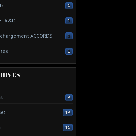
ib
1
et R&D
1
échargement ACCORDS
1
ires
1
HIVES
ût
4
let
14
n
15