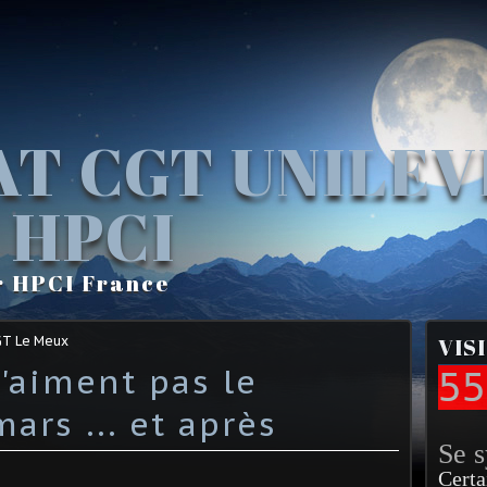
AT CGT UNILE
 HPCI
r HPCI France
GT Le Meux
VIS
n'aiment pas le
55
ars ... et après
Se 
Certa