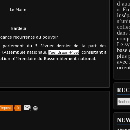
d’aut
». En
Le Maire
insép
s’uni
colle
Bardela
dans 
dance récurrente du pouvoir.
conqu
Le sy
u parlement du 5 février dernier de la part des
base 
e l'Assemblée nationale,
consistant à
Yaël Braun-Pivet
plus 
 motion référendaire du Rassemblement national.
avec 
orien
RE
Repost
0
NEW
Abonne