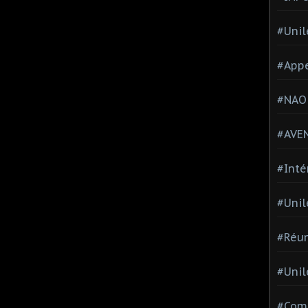
#Unil
#Appe
#NAO
#AVE
#Inté
#Unil
#Réun
#Unil
#Comi