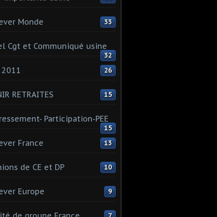
ever Monde
33
l Cgt et Communiqué usine
32
 2011
26
NIR RETRAITES
15
ressement- Participation-PEE
15
ever France
13
ions de CE et DP
10
ever Europe
9
té de groupe France
7