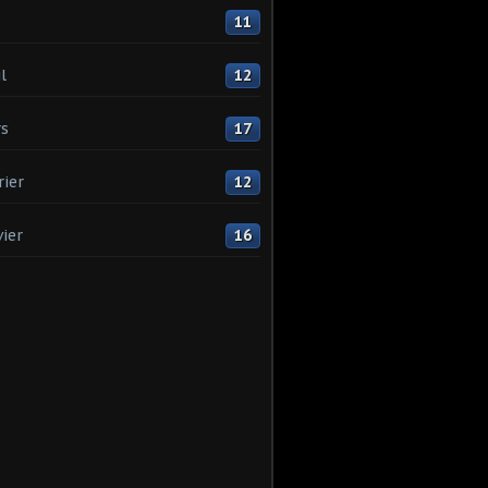
11
l
12
s
17
rier
12
vier
16