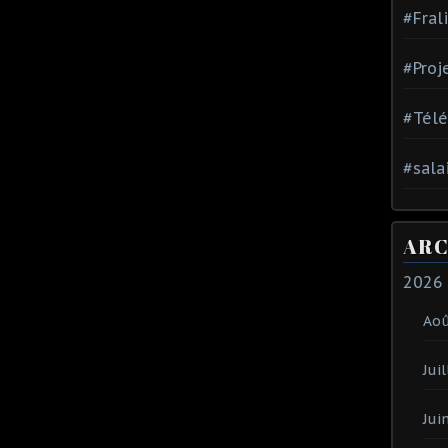
#Fral
#Proj
#Tél
#sala
ARC
2026
Ao
Juil
Jui