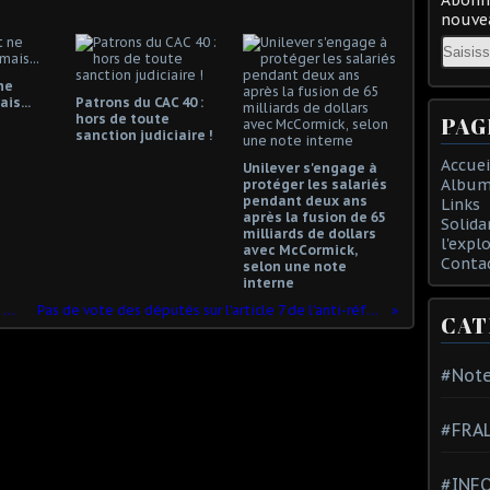
nouvea
Email
ne
is...
Patrons du CAC 40 :
hors de toute
PAG
sanction judiciaire !
Accuei
Unilever s'engage à
Album
protéger les salariés
pendant deux ans
Links
après la fusion de 65
Solida
milliards de dollars
l'expl
avec McCormick,
Conta
selon une note
interne
RETRAITES : si l’on veut gagner il faut DURCIR LE MOUVEMENT !
Pas de vote des députés sur l'article 7 de l'anti-réforme macroniste des retraites
CAT
#Note
#FRA
#INFO