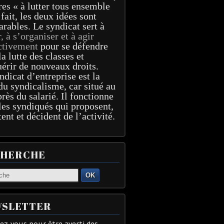
res « à lutter tous ensemble
 fait, les deux idées sont
arables. Le syndicat sert à
r, à s’organiser et à agir
ctivement
pour se défendre
la lutte des classes et
érir de nouveaux droits.
ndicat d’entreprise est la
du syndicalisme, car situé au
près du salarié. Il fonctionne
les syndiqués qui proposent,
tent et décident de l’activité.
CHERCHE
OK
SLETTER
z-vous pour être averti des