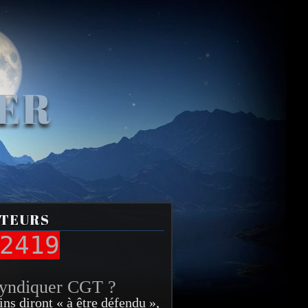
VER
ITEURS
2419
syndiquer CGT ?
ins diront « à être défendu »,