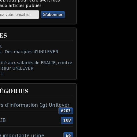
ux articles publiés.
ES
l
 - Des marques d'UNILEVER
rité aux salariés de FRALIB, contre
oiteur UNILEVER
ct
ÉGORIES
s d'information Cgt Unilever
6203
LIB
108
 importante usine
66