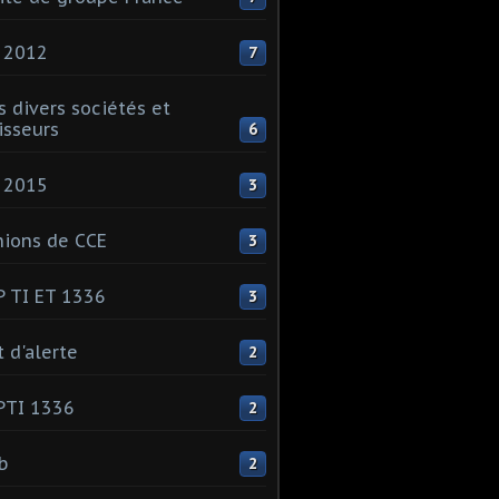
 2012
7
s divers sociétés et
isseurs
6
 2015
3
ions de CCE
3
 TI ET 1336
3
t d'alerte
2
PTI 1336
2
ib
2