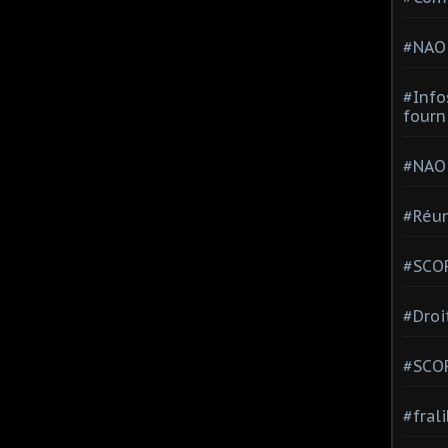
#NAO
#Info
fourn
#NAO
#Réun
#SCOP
#Droi
#SCO
#fral