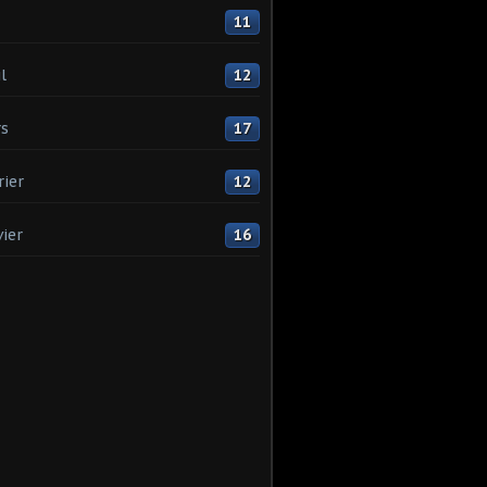
11
l
12
s
17
rier
12
vier
16