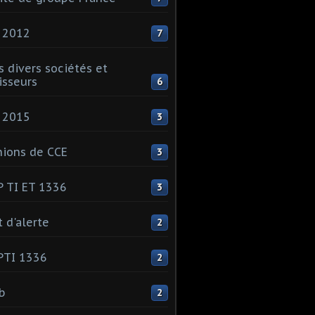
 2012
7
s divers sociétés et
isseurs
6
 2015
3
ions de CCE
3
 TI ET 1336
3
t d'alerte
2
PTI 1336
2
ib
2