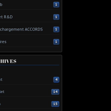
ib
1
et R&D
1
échargement ACCORDS
1
ires
1
HIVES
ût
4
let
14
n
15