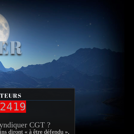
VER
ITEURS
2419
syndiquer CGT ?
ins diront « à être défendu »,