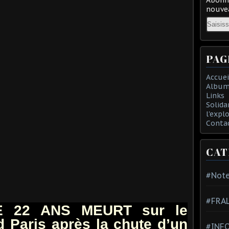
nouvea
Email
PAG
Accuei
Album
Links
Solida
l'expl
Conta
CAT
#Note
#FRA
 22 ANS MEURT sur le
d Paris après la chute d’un
#INFO