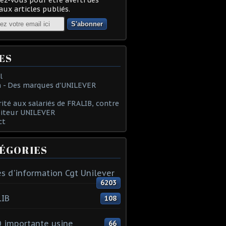
ux articles publiés.
ES
l
 - Des marques d'UNILEVER
rité aux salariés de FRALIB, contre
oiteur UNILEVER
ct
ÉGORIES
s d'information Cgt Unilever
6203
LIB
108
 importante usine
66