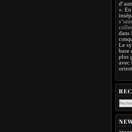
d’aut
». En
insép
s’uni
colle
dans 
conqu
Le sy
base 
plus 
avec 
orien
RE
NEW
Abonne