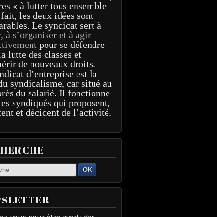
res « à lutter tous ensemble
 fait, les deux idées sont
arables. Le syndicat sert à
r, à s’organiser et à agir
ctivement
pour se défendre
la lutte des classes et
érir de nouveaux droits.
ndicat d’entreprise est la
du syndicalisme, car situé au
près du salarié. Il fonctionne
les syndiqués qui proposent,
tent et décident de l’activité.
CHERCHE
OK
SLETTER
z-vous pour être averti des