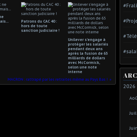
#Fral
ne
#Proj
is...
Patrons du CAC 40 :
hors de toute
sanction judiciaire !
#Tél
Unilever s'engage à
protéger les salariés
pendant deux ans
#sala
après la fusion de 65
milliards de dollars
avec McCormick,
selon une note
interne
ARC
MACRON : rattrapé par les retraites même au Pays Bas !
2026
Ao
Juil
Jui