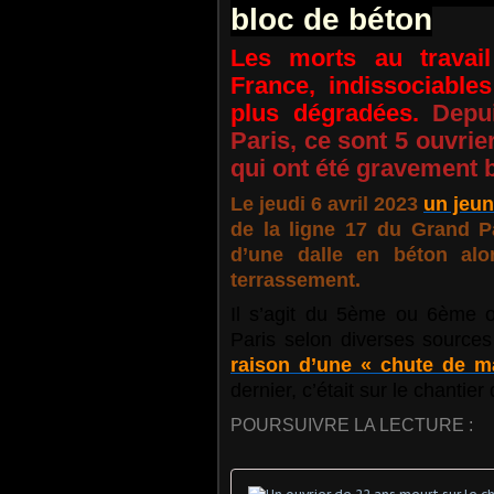
bloc de béton
Les morts au travail
France, indissociables
plus dégradées.
Depui
Paris, ce sont 5 ouvrie
qui ont été gravement 
Le jeudi 6 avril 2023
un jeun
de la ligne 17 du Grand Pa
d’une dalle en béton alor
terrassement.
Il s’agit du 5ème ou 6ème o
Paris selon diverses sources
raison d’une « chute de ma
dernier, c’était sur le chantier
POURSUIVRE LA LECTURE :