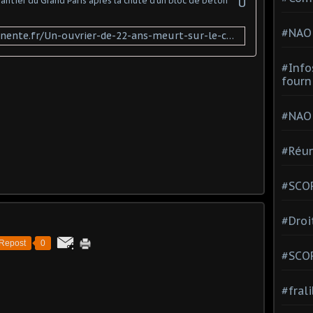
Un ouvrier de 22 ans meurt sur le chantier du Grand Paris après la chute d'un bloc de béton
#NAO
https://www.revolutionpermanente.fr/Un-ouvrier-de-22-ans-meurt-sur-le-chantier-du-Grand-Paris-apres-la-chute-d-un-bloc-de-beton
#Info
fourn
#NAO
#Réun
#SCOP
#Droi
Repost
0
#SCO
#fral