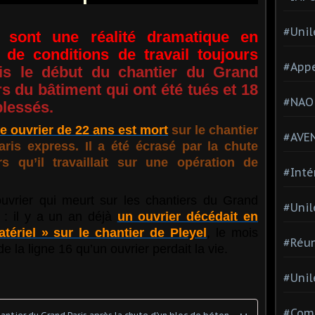
#Unil
 sont une réalité dramatique en
 de conditions de travail toujours
#Appe
s le début du chantier du Grand
rs du bâtiment qui ont été tués et 18
#NAO
blessés.
e ouvrier de 22 ans est mort
sur le chantier
#AVE
ris express. Il a été écrasé par la chute
s qu’il travaillait sur une opération de
#Inté
uvrier qui meurt sur les chantiers du Grand
#Unil
 : il y a un an déjà
un ouvrier décédait en
tériel » sur le chantier de Pleyel
, le mois
#Réun
 de la ligne 16 qu’un ouvrier perdait la vie.
#Unil
#Comi