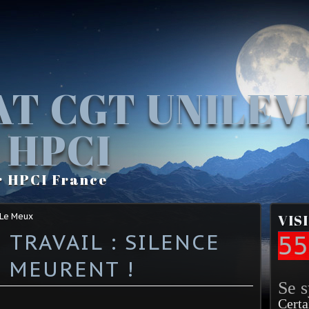
AT CGT UNILE
 HPCI
r HPCI France
 Le Meux
VIS
 TRAVAIL : SILENCE
55
 MEURENT !
Se 
Certa