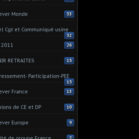
ever Monde
33
l Cgt et Communiqué usine
32
 2011
26
NIR RETRAITES
15
ressement- Participation-PEE
15
ever France
13
ions de CE et DP
10
ever Europe
9
té de groupe France
7