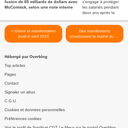
fusion de 65 milliards de dollars avec
McCormick, selon une note interne
< Grève et manifestation
Des manifestants
jeudi 6 avril 2023
envahissent la mairie du 9e
arrondissement de Paris ! >
Hébergé par Overblog
Top articles
Pages
Contact
Signaler un abus
C.G.U.
Cookies et données personnelles
Préférences cookies
Voir le profil de Syndicat CGT Le Meux sur le portail Overblog