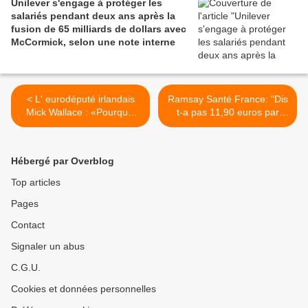
Unilever s'engage à protéger les
salariés pendant deux ans après la
fusion de 65 milliards de dollars avec
McCormick, selon une note interne
< L' eurodéputé irlandais
Ramsay Santé France: "Dis
Mick Wallace : «Pourquoi
t-a pas 11,90 euros par
les Ukrainiens meurent-ils
mois, un abonnement pour
?»
être soigné?" >
Hébergé par Overblog
Top articles
Pages
Contact
Signaler un abus
C.G.U.
Cookies et données personnelles