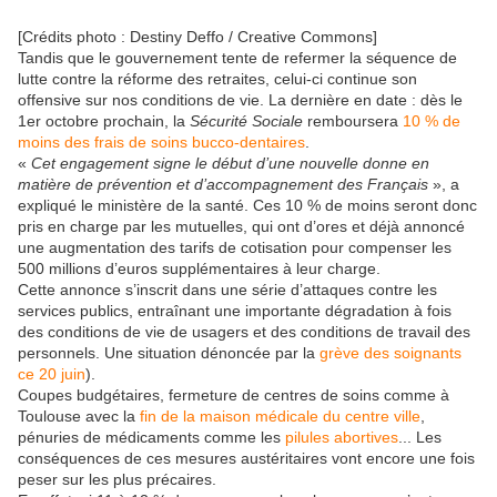
[Crédits photo : Destiny Deffo / Creative Commons]
Tandis que le gouvernement tente de refermer la séquence de
lutte contre la réforme des retraites, celui-ci continue son
offensive sur nos conditions de vie. La dernière en date : dès le
1er octobre prochain, la
Sécurité Sociale
remboursera
10 % de
moins des frais de soins bucco-dentaires
.
«
Cet engagement signe le début d’une nouvelle donne en
matière de prévention et d’accompagnement des Français
», a
expliqué le ministère de la santé. Ces 10 % de moins seront donc
pris en charge par les mutuelles, qui ont d’ores et déjà annoncé
une augmentation des tarifs de cotisation pour compenser les
500 millions d’euros supplémentaires à leur charge.
Cette annonce s’inscrit dans une série d’attaques contre les
services publics, entraînant une importante dégradation à fois
des conditions de vie de usagers et des conditions de travail des
personnels. Une situation dénoncée par la
grève des soignants
ce 20 juin
).
Coupes budgétaires, fermeture de centres de soins comme à
Toulouse avec la
fin de la maison médicale du centre ville
,
pénuries de médicaments comme les
pilules abortives
... Les
conséquences de ces mesures austéritaires vont encore une fois
peser sur les plus précaires.