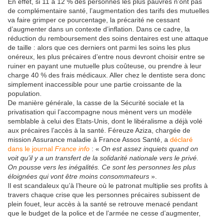
En effet, si 11 à 12 % des personnes les plus pauvres n’ont pas
de complémentaire santé, l’augmentation des tarifs des mutuelles
va faire grimper ce pourcentage, la précarité ne cessant
d’augmenter dans un contexte d’inflation. Dans ce cadre, la
réduction du remboursement des soins dentaires est une attaque
de taille : alors que ces derniers ont parmi les soins les plus
onéreux, les plus précaires d’entre nous devront choisir entre se
ruiner en payant une mutuelle plus coûteuse, ou prendre à leur
charge 40 % des frais médicaux. Aller chez le dentiste sera donc
simplement inaccessible pour une partie croissante de la
population.
De manière générale, la casse de la Sécurité sociale et la
privatisation qui l’accompagne nous mènent vers un modèle
semblable à celui des Etats-Unis, dont le libéralisme a déjà volé
aux précaires l’accès à la santé. Féreuze Aziza, chargée de
mission Assurance maladie à France Assos Santé, a
déclaré
dans le journal
France info
: «
On est assez inquiets quand on
voit qu’il y a un transfert de la solidarité nationale vers le privé.
On pousse vers les inégalités. Ce sont les personnes les plus
éloignées qui vont être moins consommateurs
».
Il est scandaleux qu’à l’heure où le patronat multiplie ses profits à
travers chaque crise que les personnes précaires subissent de
plein fouet, leur accès à la santé se retrouve menacé pendant
que le budget de la police et de l’armée ne cesse d’augmenter,