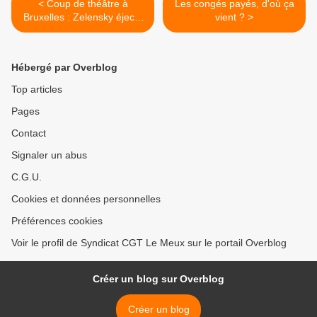
< Coup de théâtre à
Les congés payés, d'où ça
Bruxelles : Zelensky éjecté
vient ? >
du sommet UE-CELAC
suite à l’opposition de
l’Amérique latine
Hébergé par Overblog
Top articles
Pages
Contact
Signaler un abus
C.G.U.
Cookies et données personnelles
Préférences cookies
Voir le profil de Syndicat CGT Le Meux sur le portail Overblog
Créer un blog sur Overblog
Créer un blog