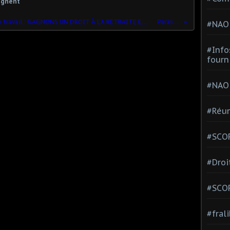
gagnent
PÉnibilitÉ/travail postÉ/conditions de travail : GAGNONS UN DROIT À LA RETRAITE EN BONNE SANTÉ !
Parasites
#NAO
#Info
fourn
#NAO
#Réun
#SCOP
#Droi
#SCO
#fral