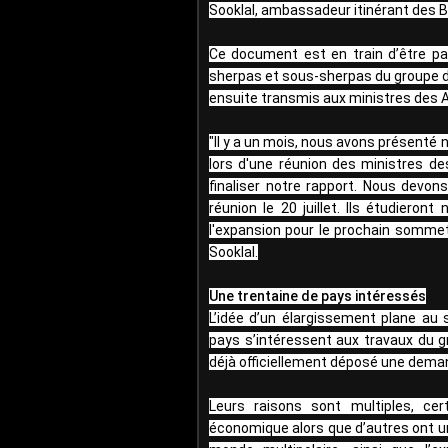
Sooklal, ambassadeur itinérant des BR
Ce document est en train d’être pa
sherpas et sous-sherpas du groupe des 
ensuite transmis aux ministres des 
"Il y a un mois, nous avons présenté 
lors d'une réunion des ministres d
finaliser notre rapport. Nous devon
réunion le 20 juillet. Ils étudiero
l'expansion pour le prochain sommet
Sooklal.
Une trentaine de pays intéressés
L’idée d’un élargissement plane au 
pays s’intéressent aux travaux du gr
déjà officiellement déposé une demand
Leurs raisons sont multiples, ce
économique alors que d’autres ont u