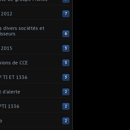
 2012
7
s divers sociétés et
isseurs
6
 2015
3
ions de CCE
3
 TI ET 1336
3
t d'alerte
2
PTI 1336
2
ib
2