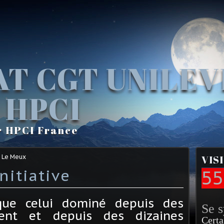
AT CGT UNILE
 HPCI
r HPCI France
 Le Meux
VIS
nitiative
55
ue celui dominé depuis des
Se 
ident et depuis des dizaines
Certa