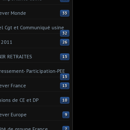
ever Monde
33
l Cgt et Communiqué usine
32
 2011
26
NIR RETRAITES
15
ressement- Participation-PEE
15
ever France
13
ions de CE et DP
10
ever Europe
9
té de groupe France
7