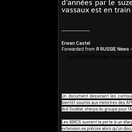
d'années par le suze
vassaux est en train
________________
Erwan Castel
Forwarded from
Я RUSSIE News - INFO - RUSS
🟧
Les BRICS finalisent un docum
Un document dessinant les contour
bientôt soumis aux ministres des Aff
Anil Sooklal, sherpa du groupe pour l’
Les BRICS ouvrent la porte à un élar
extension se précise alors qu’un docu