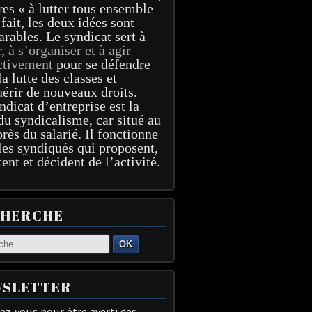
res « à lutter tous ensemble
 fait, les deux idées sont
arables. Le syndicat sert à
r, à s’organiser et à agir
ctivement
pour se défendre
la lutte des classes et
érir de nouveaux droits.
ndicat d’entreprise est la
du syndicalisme, car situé au
près du salarié. Il fonctionne
les syndiqués qui proposent,
tent et décident de l’activité.
CHERCHE
OK
SLETTER
z-vous pour être averti des