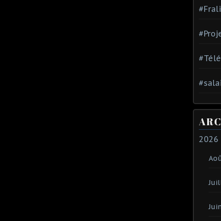
#Fral
#Proj
#Tél
#sala
ARC
2026
Ao
Juil
Jui