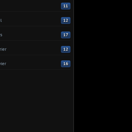
11
l
12
s
17
rier
12
vier
16