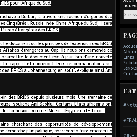
ICS pour l’Afrique du Sud.
nouvea
Email
rachevé à Durban, à travers une réunion d’urgence des
Cinq (Brésil, Russie, Inde, Chine, Afrique du Sud). Il sera
Affaires étrangères des BRICS.
PAG
notre document sur les principes de l'extension des BRICS
Accuei
es Affaires étrangères au Cap. Ils nous ont demandé de
Album
s soumettre le document mis à jour lors d’une nouvelle
Links
Solida
nt notre rapport et donneront leurs recommandations sur
l'expl
 des BRICS à Johannesburg en août", explique ainsi Anil
Conta
CAT
sein des BRICS depuis plusieurs mois. Une trentaine de
oupe, souligne Anil Sooklal. Certains États africains ont
#Note
e d’adhésion, comme l’Algérie, l’Égypte ou l’Éthiopie.
#FRA
rtains cherchant des opportunités de développement
ne démarche plus politique, cherchant à faire émerger un
#INFO