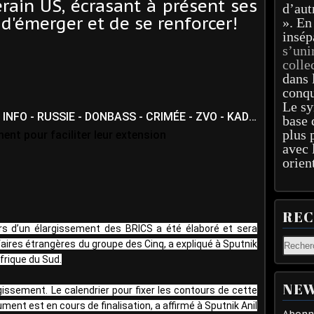
rain US, écrasant à présent ses
d’aut
 d'émerger et de se renforcer!
». En
insép
s’uni
colle
dans 
conqu
Le sy
IE - DONBASS - CRIMÉE - ZVO - KADYROV - WAGNER - UKRAINE - Toute l'info en continu
base 
plus 
ent pour faciliter leur extension
avec 
orien
RE
s d’un élargissement des BRICS a été élaboré et sera
aires étrangères du groupe des Cinq, a expliqué à Sputnik
Afrique du Sud.
NEW
gissement. Le calendrier pour fixer les contours de cette
ment est en cours de finalisation, a affirmé à Sputnik Anil
Abonne