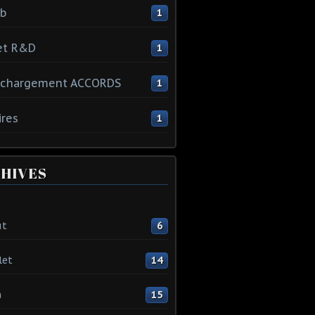
ib
1
et R&D
1
échargement ACCORDS
1
ires
1
HIVES
ût
6
let
14
n
15