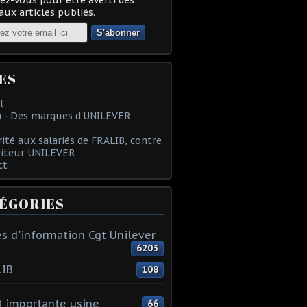
ux articles publiés.
ES
l
 - Des marques d'UNILEVER
rité aux salariés de FRALIB, contre
oiteur UNILEVER
ct
ÉGORIES
s d'information Cgt Unilever
6203
LIB
108
 importante usine
66