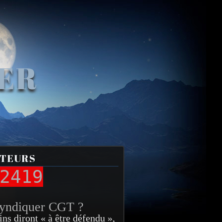
VER
ITEURS
2419
syndiquer CGT ?
ins diront « à être défendu »,