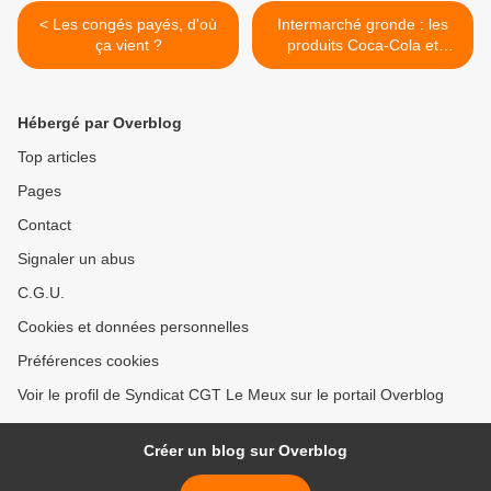
< Les congés payés, d'où
Intermarché gronde : les
ça vient ?
produits Coca-Cola et
Unilever menacés de
disparition >
Hébergé par Overblog
Top articles
Pages
Contact
Signaler un abus
C.G.U.
Cookies et données personnelles
Préférences cookies
Voir le profil de Syndicat CGT Le Meux sur le portail Overblog
Créer un blog sur Overblog