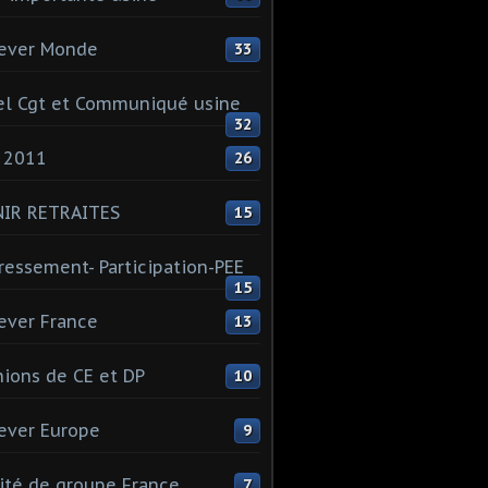
ever Monde
33
l Cgt et Communiqué usine
32
 2011
26
NIR RETRAITES
15
ressement- Participation-PEE
15
ever France
13
ions de CE et DP
10
ever Europe
9
té de groupe France
7