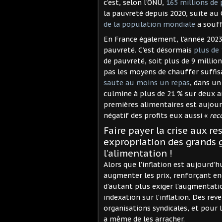
c’est, selon l’ONU,
165 millions de
la pauvreté depuis 2020, suite au C
de la population mondiale
a souff
En France également, l’année 202
pauvreté. C’est désormais
plus de
de pauvreté, soit plus de 9 millio
pas les moyens de chauffer suffi
saute au moins un repas
, dans un
culmine à plus de 21 % sur deux a
premières alimentaires est aujour
négatif des profits eux aussi «
rec
Faire payer la crise aux re
expropriation des grands g
l’alimentation !
Alors que l’inflation est aujourd’
augmenter les prix, renforçant en
d’autant plus exiger l’augmentation
indexation sur l’inflation. Des re
organisations syndicales, et pour 
a même de les arracher.