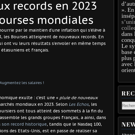
x records en 2023
d’aut
». En
insép
Bourses mondiales
s’uni
colle
urrie par le maintien d’une inflation qui s’élève à
dans 
, les Bourses atteignent de nouveaux records. En
conqu
qui ont vu leurs résultats s’envoler en même temps
Le sy
 étasuniens et français.
base 
plus 
avec 
orien
RE
onomique exulte : c’est une «
pluie de nouveaux
marchés mondiaux en 2023. Selon
Les Echos
, les
oursiers ont tous atteint des sommets à la fin du
assemble les grands groupes français, a ainsi, dans
NEW
 son record historique
, tandis que le Nasdaq 100,
ns des Etats-Unis, est en passe de réaliser sa
Abonne