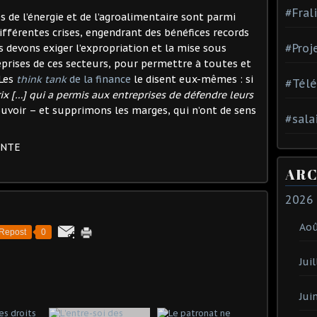
#Fral
 de l’énergie et de l’agroalimentaire sont parmi
différentes crises, engendrant des bénéfices records
#Proj
 devons exiger l’expropriation et la mise sous
eprises de ces secteurs, pour permettre à toutes et
 Les
think tank
de la finance
le disent eux-mêmes : si
#Tél
ix […] qui a permis aux entreprises de défendre leurs
ouvoir – et supprimons les marges, qui n’ont de sens
#sala
ENTE
ARC
2026
Ao
Repost
0
Juil
Jui