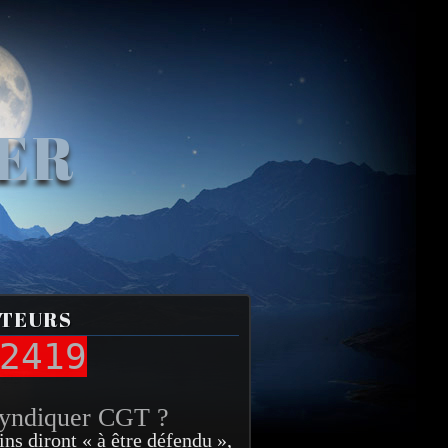
VER
ITEURS
2419
syndiquer CGT ?
ins diront « à être défendu »,