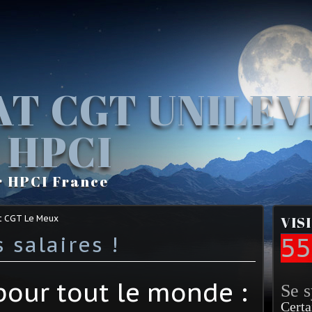
AT CGT UNILE
 HPCI
r HPCI France
t CGT Le Meux
VIS
 salaires !
55
 pour tout le monde :
Se 
Certa