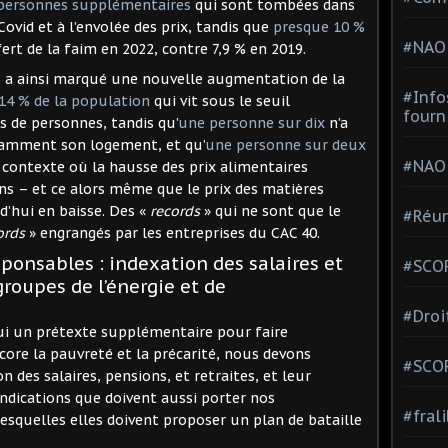
 personnes supplémentaires
qui sont tombées dans
ovid et à l’envolée des prix, tandis que
presque 10 %
#NAO
ert de la faim en 2022, contre 7,9 % en 2019.
3 a ainsi marqué une nouvelle augmentation de la
#Info
 14 % de la population
qui vit sous le seuil
fourn
ns de personnes, tandis qu’
une personne sur dix
n’a
samment son logement, et qu’
une personne sur deux
#NAO
 contexte où la hausse des prix alimentaires
ns – et ce alors même que le prix des matières
d’hui en baisse. Des «
records
» qui ne sont que le
#Réun
ords
» engrangés par les entreprises du CAC 40.
sponsables : indexation des salaires et
#SCOP
roupes de l’énergie et de
#Droi
hui un prétexte supplémentaire pour faire
core la pauvreté et la précarité, nous devons
#SCO
 des salaires, pensions, et retraites, et leur
vendications que doivent aussi porter nos
#fral
lesquelles elles doivent proposer un plan de bataille