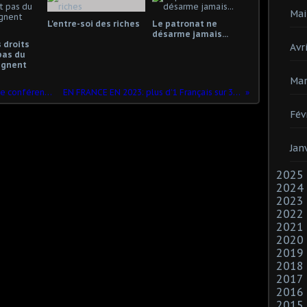
Mai
L'entre-soi des riches
Le patronat ne
désarme jamais...
 droits
Avri
pas du
gagnent
Mar
LE MÉPRISANT DE LA RÉPUBLIQUE - Une conférence de Monique Pinçon-Charlot
EN FRANCE EN 2023: plus d’1 Français sur 3 ne mange plus à sa faim !
Fév
Jan
2025
2024
2023
2022
2021
2020
2019
2018
2017
2016
2015