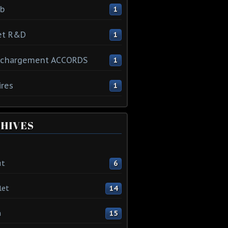
ib
1
et R&D
1
échargement ACCORDS
1
ires
1
HIVES
ût
6
let
14
n
15