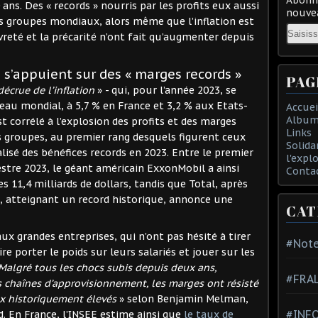
ans. Des « records » nourris par les profits eux aussi
nouvea
ds groupes mondiaux, alors même que l’inflation est
Email
uvreté et la précarité n’ont fait qu’augmenter depuis
i s’appuient sur des « marges records »
PAG
décrue de l’inflation
» - qui, pour l’année 2023, se
eau mondial, à 5,7 % en France et 3,2 % aux Etats-
Accuei
Album
t corrélé à l’explosion des profits et des marges
Links
ds groupes, au premier rang desquels figurent ceux
Solida
alisé des bénéfices records en 2023. Entre le premier
l'expl
stre 2023, le géant américain ExxonMobil a ainsi
Conta
s 11,4 milliards de dollars, tandis que Total, après
, atteignant un record historique, annonce une
CAT
aux grandes entreprises, qui n’ont pas hésité à tirer
#Note
re porter le poids sur leurs salariés et jouer sur les
Malgré tous les chocs subis depuis deux ans,
#FRA
s chaînes d’approvisionnement, les marges ont résisté
ux historiquement élevés
» selon Benjamin Melman,
#INFO
d. En France, l’INSEE estime ainsi que
le taux de