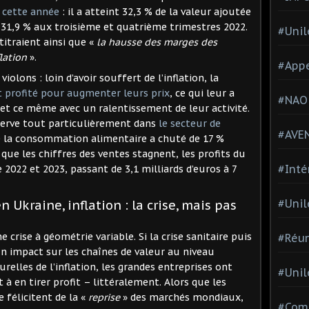
 cette année
: il a atteint 32,3 % de la valeur ajoutée
e 31,9 % aux troisième et quatrième trimestres 2022.
#Unil
titraient ainsi que «
la hausse des marges des
flation
».
#Appe
olons : loin d’avoir souffert de l’inflation, la
t profité pour augmenter leurs prix
, ce qui leur a
#NAO
 et ce même avec un ralentissement de leur activité.
bserve tout particulièrement dans
le secteur de
#AVE
 la consommation alimentaire a chuté de 17 %
 que les chiffres des ventes stagnent, les profits du
#Inté
 2022 et 2023, passant de 3,1 milliards d’euros à 7
#Unil
n Ukraine, inflation : la crise, mais pas
rise à géométrie variable. Si la crise sanitaire puis
#Réun
un impact sur les chaînes de valeur au niveau
relles de l’inflation, les grandes entreprises ont
#Unil
t à en tirer profit – littéralement. Alors que les
 félicitent de la «
reprise
» des marchés mondiaux,
#Comi