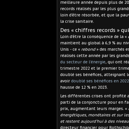
meilleure année depuis plus de 20 
records réalisés par les plus gran
loin d’être résorbée, et que la pa
la crise sanitaire.
Des « chiffres records » qu
Loin d’être la conséquence de la «
maintient au global à 6,9 % au niv
Unis - ce «
rebond
» des marchés es
réalisés cette année par les gran
du secteur de l’énergie
, qui ont ré
trimestre 2022 et le premier trime
doublé ses bénéfices, atteignant le
avoir
doublé ses bénéfices en 2022
hausse de 12 % en 2023.
Les différentes crises ont profité 
parti de la conjoncture pour en fai
prix, augmentant leurs marges. «
énergétiques, monétaires et sur le
et restent aujourd’hui à des nivea
directeur financier pour Rothschil