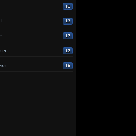
11
l
12
s
17
rier
12
vier
16