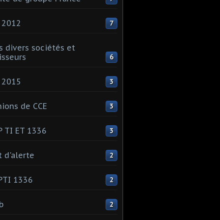
 2012
7
s divers sociétés et
isseurs
6
 2015
3
ions de CCE
3
 TI ET 1336
3
t d'alerte
2
PTI 1336
2
ib
2