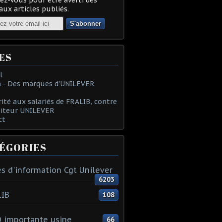
ux articles publiés.
ES
l
 - Des marques d'UNILEVER
rité aux salariés de FRALIB, contre
oiteur UNILEVER
ct
ÉGORIES
s d'information Cgt Unilever
6203
LIB
108
 importante usine
66