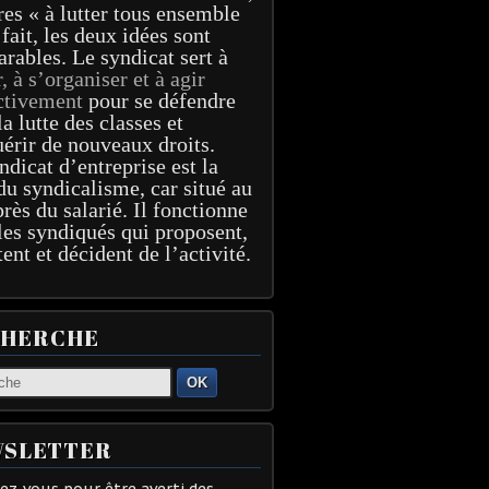
res « à lutter tous ensemble
 fait, les deux idées sont
arables. Le syndicat sert à
r, à s’organiser et à agir
ctivement
pour se défendre
la lutte des classes et
érir de nouveaux droits.
ndicat d’entreprise est la
du syndicalisme, car situé au
près du salarié. Il fonctionne
les syndiqués qui proposent,
tent et décident de l’activité.
CHERCHE
OK
SLETTER
z-vous pour être averti des