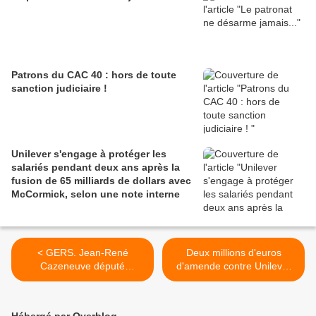
Patrons du CAC 40 : hors de toute
sanction judiciaire !
Unilever s'engage à protéger les
salariés pendant deux ans après la
fusion de 65 milliards de dollars avec
McCormick, selon une note interne
< GERS. Jean-René
Deux millions d'euros
Cazeneuve député
d'amende contre Unilever
macronien subit un revers
France pour retards de
face à un responsable de la
paiement >
CGT