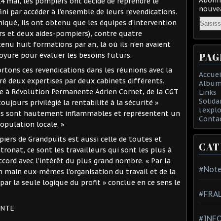
4 mai, les pompiers ont décidé de reprendre le
nouvea
 fini par accéder à l’ensemble de leurs revendications.
Email
é, ils ont obtenu que les équipes d’intervention
rs et deux aides-pompiers), contre quatre
enu huit formations par an, là où ils n’en avaient
PAG
oyure pour évaluer les besoins futurs.
rtons ces revendications dans les réunions avec la
Accuei
ré deux expertises par deux cabinets différents.
Album
que à Révolution Permanente Adrien Cornet, de la CGT
Links
Solida
oujours privilégié la rentabilité à la sécurité »
l'expl
ines sont hautement inflammables et représentent un
Conta
population locale. »
piers de Grandpuits est aussi celle de toutes et
CAT
ronat, ce sont les travailleurs qui sont les plus à
cord avec l’intérêt du plus grand nombre. « Par la
#Note
 en main eux-mêmes l’organisation du travail et de la
par la seule logique du profit » conclue en ce sens le
#FRA
ENTE
#INFO