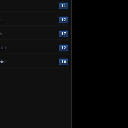
11
l
12
s
17
rier
12
vier
16