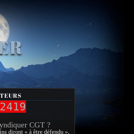
VER
ITEURS
2419
syndiquer CGT ?
ins diront « à être défendu »,