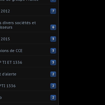
 2012
7
s divers sociétés et
isseurs
6
 2015
3
ions de CCE
3
 TI ET 1336
3
t d'alerte
2
PTI 1336
2
ib
2