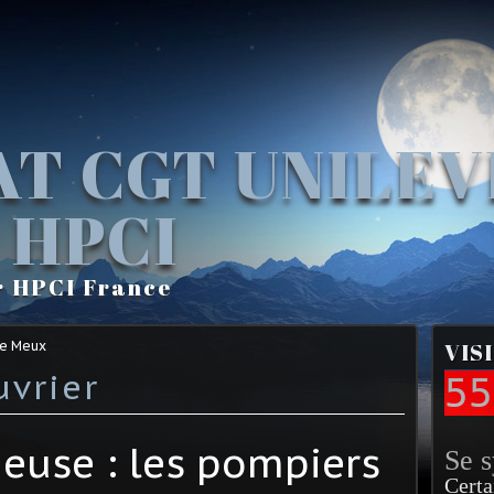
AT CGT UNILE
 HPCI
r HPCI France
Le Meux
VIS
vrier
55
ieuse : les pompiers
Se 
Certa