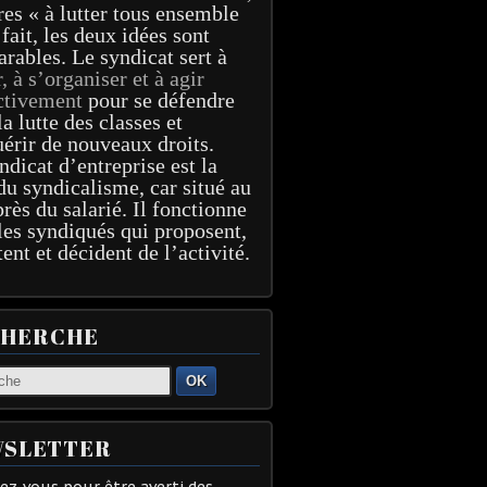
res « à lutter tous ensemble
 fait, les deux idées sont
arables. Le syndicat sert à
r, à s’organiser et à agir
ctivement
pour se défendre
la lutte des classes et
érir de nouveaux droits.
ndicat d’entreprise est la
du syndicalisme, car situé au
près du salarié. Il fonctionne
les syndiqués qui proposent,
tent et décident de l’activité.
CHERCHE
OK
SLETTER
z-vous pour être averti des