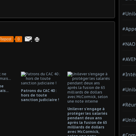
#Unil
#Appe
Repost
0
#NAO
#AVE
#Inté
ne
#Unil
is...
Patrons du CAC 40 :
hors de toute
sanction judiciaire !
#Réun
Unilever s'engage à
protéger les salariés
pendant deux ans
#Unil
après la fusion de 65
milliards de dollars
avec McCormick,
#Comi