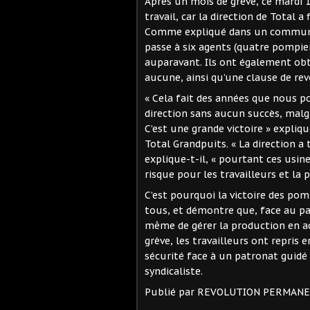
Après un mois de grève, ce mardi 1
travail, car la direction de Total a
Comme expliqué dans un communiqu
passe à six agents (quatre pompie
auparavant. Ils ont également obt
aucune, ainsi qu’une clause de rev
« Cela fait des années que nous po
direction sans aucun succès, malg
C’est une grande victoire » expli
Total Grandpuits. « La direction a t
explique-t-il, « pourtant ces us
risque pour les travailleurs et la 
C’est pourquoi la victoire des pom
tous, et démontre que, face au pat
même de gérer la production en ac
grève, les travailleurs ont repris
sécurité face à un patronat guidé 
syndicaliste.
Publié par REVOLUTION PERMAN