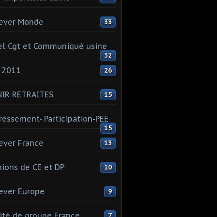
ever Monde
33
l Cgt et Communiqué usine
32
 2011
26
NIR RETRAITES
15
ressement- Participation-PEE
15
ever France
13
ions de CE et DP
10
ever Europe
9
té de groupe France
7