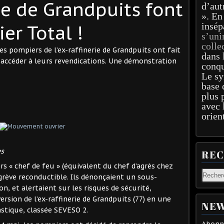
rie de Grandpuits font
d’aut
». En
insép
ier Total !
s’uni
colle
es pompiers de l’ex-raffinerie de Grandpuits ont fait
dans 
dû accéder à leurs revendications. Une démonstration
conqu
Le sy
base 
plus 
avec 
orien
es
RE
rs « chef de feu » (équivalent du chef d’agrès chez
grève reconductible. Ils dénonçaient un sous-
, et alertaient sur les risques de sécurité,
sion de l’ex-raffinerie de Grandpuits (77) en une
NEW
astique, classée SEVESO 2.
Abonne