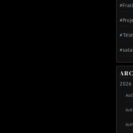
#Fral
#Proj
#Tél
#sala
ARC
2026
Ao
Juil
Jui