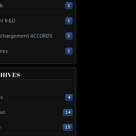
ib
1
et R&D
1
échargement ACCORDS
1
ires
1
HIVES
ût
4
let
14
n
15