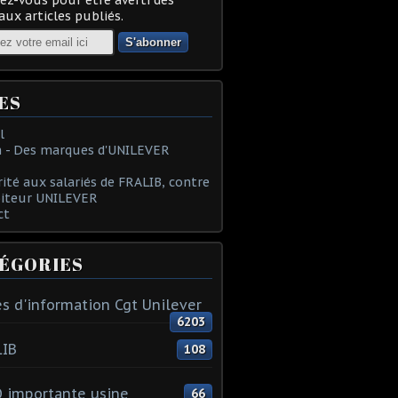
ux articles publiés.
ES
l
 - Des marques d'UNILEVER
rité aux salariés de FRALIB, contre
oiteur UNILEVER
ct
ÉGORIES
s d'information Cgt Unilever
6203
LIB
108
 importante usine
66