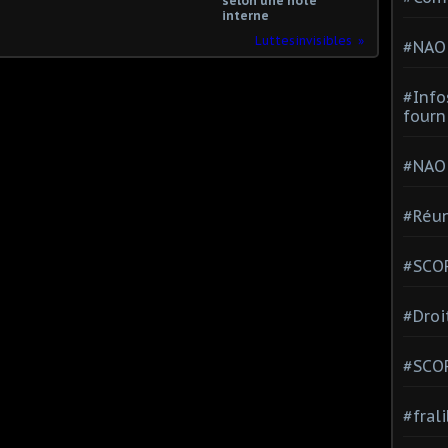
selon une note
interne
Luttesinvisibles
#NAO
#Info
fourn
#NAO
#Réun
#SCOP
#Droi
#SCO
#fral