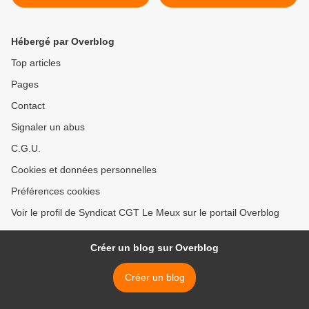
politique de casse de
POPULAIRE d'abord ! >
l'hôpital public menée
depuis 40 ans !
Hébergé par Overblog
Top articles
Pages
Contact
Signaler un abus
C.G.U.
Cookies et données personnelles
Préférences cookies
Voir le profil de Syndicat CGT Le Meux sur le portail Overblog
Créer un blog sur Overblog
Créer un blog