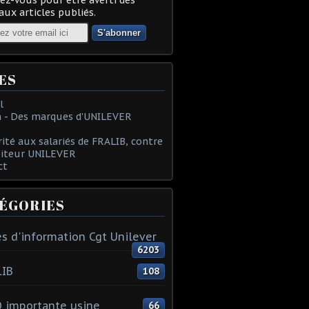
ux articles publiés.
ES
l
 - Des marques d'UNILEVER
rité aux salariés de FRALIB, contre
oiteur UNILEVER
ct
ÉGORIES
s d'information Cgt Unilever
6203
LIB
108
 importante usine
66