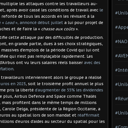
ultiplie les attaques contre les travailleurs au-
et, après avoir cassé les conditions de travail avec
le
#Unil
 refonte de tous les accords en les révisant à la
é «
Lead
», annoncé début juillet
a lui pour projet de
#Appe
hes et de faire la «
chasse aux coûts
».
stifie cette attaque par des difficultés de production.
#NAO
nt, en grande partie, dues à ses choix stratégiques,
assives d’emplois de la période Covid qui lui ont
#AVE
ifiée qui n’est pas remplaçable rapidement. Les
d’Airbus ont vu leurs salaires réels baisser
avec des
flation
.
#Inté
travailleurs interviennent alors le groupe a réalisé
’euros en 2023
, soit le troisième profit annuel le plus
#Unil
me pris la liberté
d’augmenter de 55% les dividendes
De plus, Airbus Defence and Space comme Thalès
#Réun
, mais profitent dans le même temps de millions
, Carole Delga, présidente de la Région Occitanie, a
#Unil
’euros au spatial lors de son mandat et
réaffirmait
illions d’euros d’aides au secteur du spatial pour les
#Comi