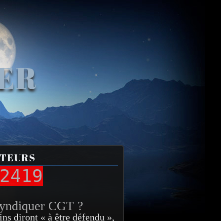
VER
ITEURS
2419
syndiquer CGT ?
ins diront « à être défendu »,