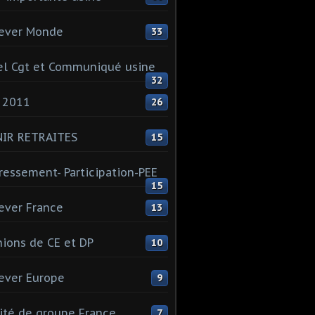
ever Monde
33
l Cgt et Communiqué usine
32
 2011
26
NIR RETRAITES
15
ressement- Participation-PEE
15
ever France
13
ions de CE et DP
10
ever Europe
9
té de groupe France
7