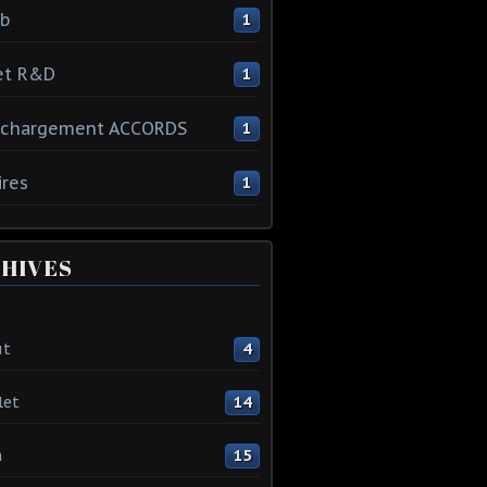
ib
1
et R&D
1
échargement ACCORDS
1
ires
1
HIVES
ût
4
let
14
n
15