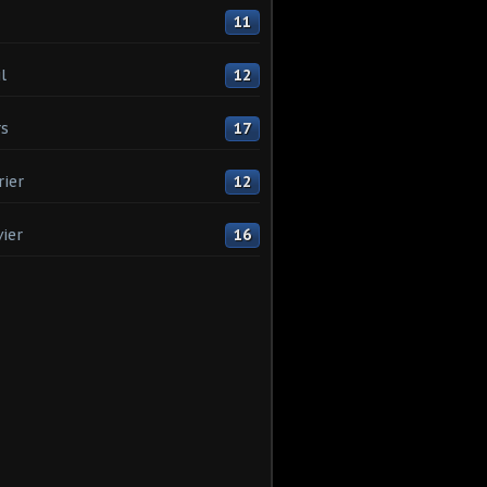
11
l
12
s
17
rier
12
vier
16