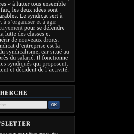
res « à lutter tous ensemble
 fait, les deux idées sont
arables. Le syndicat sert à
r, à s’organiser et à agir
ctivement
pour se défendre
la lutte des classes et
érir de nouveaux droits.
ndicat d’entreprise est la
du syndicalisme, car situé au
près du salarié. Il fonctionne
les syndiqués qui proposent,
tent et décident de l’activité.
CHERCHE
OK
SLETTER
z-vous pour être averti des