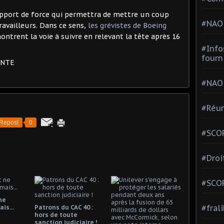
 rapport de force qui permettra de mettre un coup
#NAO
ravailleurs. Dans ce sens,
les grévistes de Boeing
ntrent la voie à suivre en relevant la tête après 16
#Info
fourn
ENTE
#NAO
#Réun
Repost
0
#SCOP
#Droi
#SCO
ne
#fral
is...
Patrons du CAC 40 :
hors de toute
sanction judiciaire !