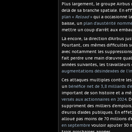
Plus largement, le groupe Airbus m
delà de sa branche spatiale. En eff
plan «
Reload
»
qui a occasionné la
baisse, un
plan d’austérité nomm
mettre un coup d’arrêt aux embauc
Là encore, la direction d’Airbus ju
Pourtant, ces mêmes difficultés so
avec notamment les suppressions m
fait perdre une main d’œuvre qual
années suivantes, les travailleurs 
augmentations désindexées de l’in
Ces attaques multiples contre les 
un
bénéfice net de 3,8 milliards d
important de son histoire et a mê
versés aux actionnaires en 2024
. 
suppriment des milliers d’emplois
d’euros d’aides publiques. En effet
alloué pas moins de 70 millions d
en septembre
vouloir ajouter 30 m
trois prochaines années.