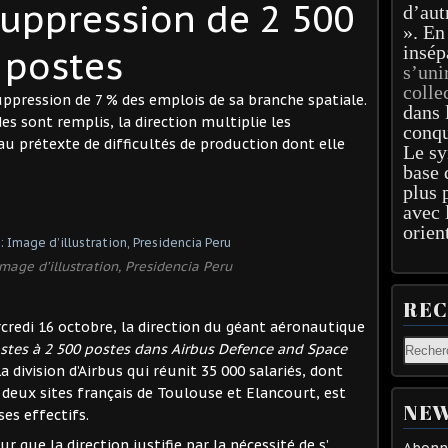
uppression de 2 500
d’aut
». En
insép
postes
s’uni
colle
uppression de 7 % des emplois de sa branche spatiale.
dans 
s sont remplis, la direction multiplie les
conqu
 au prétexte de difficultés de production dont elle
Le sy
base 
plus 
avec 
orien
Image d’illustration, Presidencia Peru
RE
rcredi 16 octobre, la direction du géant aéronautique
stes à 2 500 postes dans Airbus Defence and Space
La division d’Airbus qui réunit 35 000 salariés, dont
s deux sites français de Toulouse et Elancourt, est
NEW
es effectifs.
 que la direction justifie par la nécessité de s’
Abonne