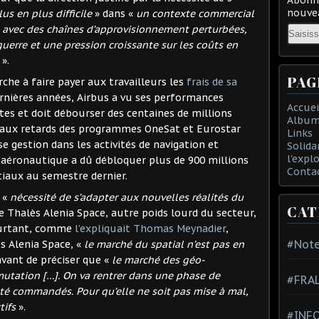
nouvea
us en plus difficile
» dans «
un contexte commercial
Email
e, avec des chaînes d’approvisionnement perturbées,
erre et une pression croissante sur les coûts en
».
PAG
che à faire payer aux travailleurs les
frais de sa
dernières années, Airbus a vu ses performances
Accuei
tes et doit débourser des centaines de millions
Album
s aux retards des programmes OneSat et Eurostar
Links
e gestion dans les activités de navigation et
Solida
l'expl
t aéronautique a dû débloquer plus de 900 millions
Conta
iaux au semestre dernier.
 «
nécessité de s’adapter aux nouvelles réalités du
CAT
de Thalès Alenia Space, autre poids lourd du secteur,
ourtant, comme
l’expliquait Thomas Meynadier
,
#Note
s Alenia Space, «
le marché du spatial n’est pas en
avant de préciser que «
le marché des géo-
tation […]. On va rentrer dans une phase de
#FRA
été commandés. Pour qu’elle ne soit pas mise à mal,
tifs
».
#INFO