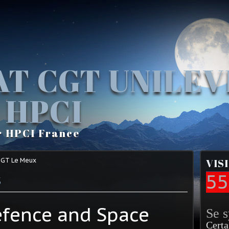
AT CGT UNILE
 HPCI
r HPCI France
CGT Le Meux
VIS
s
55
efence and Space
Se 
Certa