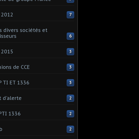
 2012
7
s divers sociétés et
isseurs
6
 2015
3
ions de CCE
3
 TI ET 1336
3
t d'alerte
2
PTI 1336
2
ib
2