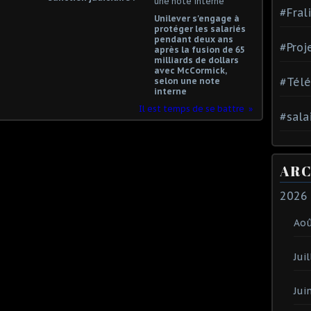
#Fral
Unilever s'engage à
protéger les salariés
pendant deux ans
#Proj
après la fusion de 65
milliards de dollars
avec McCormick,
#Tél
selon une note
interne
Il est temps de se battre
#sala
ARC
2026
Ao
Juil
Jui