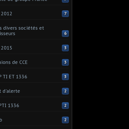
 2012
7
s divers sociétés et
isseurs
6
 2015
3
ions de CCE
3
 TI ET 1336
3
t d'alerte
2
PTI 1336
2
ib
2