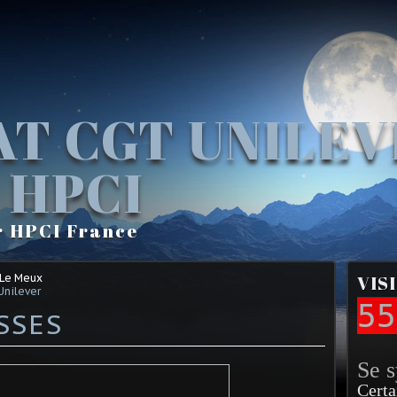
AT CGT UNILE
 HPCI
r HPCI France
 Le Meux
VIS
Unilever
55
SSES
Se 
Certa