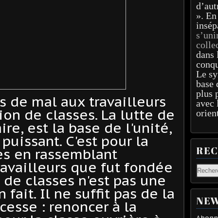
d’aut
». En
insép
s’uni
colle
dans 
conqu
Le sy
base 
plus 
us de mal aux travailleurs
avec 
ion de classes. La lutte de
orien
ire, est la base de l'unité,
puissant. C'est pour la
RE
ès en rassemblant
ravailleurs que fut fondée
e de classes n'est pas une
 fait. Il ne suffit pas de la
NEW
 cesse : renoncer à la
Abonne