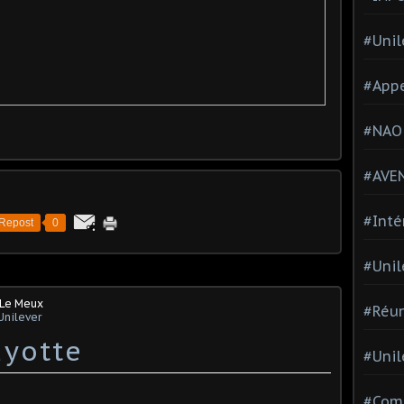
#Unil
#Appe
#NAO
#AVE
#Inté
Repost
0
#Unil
 Le Meux
#Réun
Unilever
ayotte
#Unil
#Comi