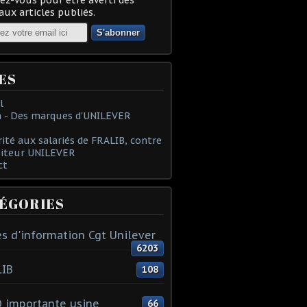
ux articles publiés.
ES
l
 - Des marques d'UNILEVER
rité aux salariés de FRALIB, contre
oiteur UNILEVER
ct
ÉGORIES
s d'information Cgt Unilever
6203
LIB
108
 importante usine
66