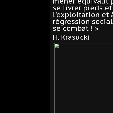
mener équivaut p
se livrer pieds et
l'exploitation et 
régression social
se combat ! »
H. Krasucki