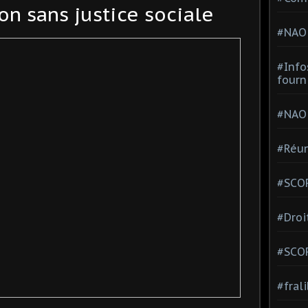
on sans justice sociale
#NAO
#Info
fourn
#NAO
#Réun
#SCOP
#Droi
#SCO
#fral