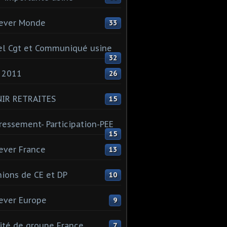
ever Monde
33
l Cgt et Communiqué usine
32
 2011
26
NIR RETRAITES
15
ressement- Participation-PEE
15
ever France
13
ions de CE et DP
10
ever Europe
9
té de groupe France
7