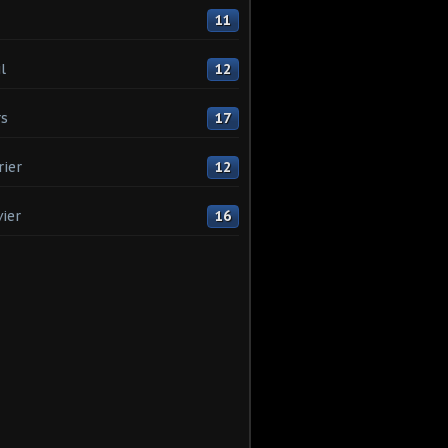
11
l
12
s
17
rier
12
vier
16