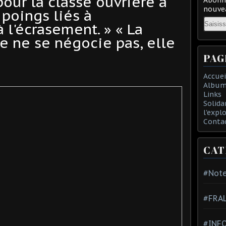
our la classe ouvrière à
nouvea
 poings liés à
Email
à l'écrasement. » « La
e ne se négocie pas, elle
PAG
Accuei
Album
Links
Solida
l'expl
Conta
CAT
#Note
#FRA
#INFO