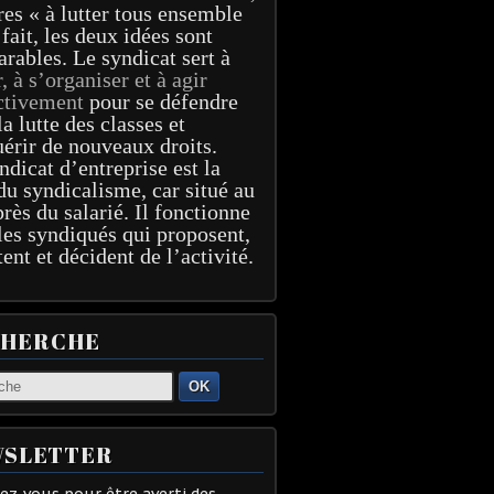
res « à lutter tous ensemble
 fait, les deux idées sont
arables. Le syndicat sert à
r, à s’organiser et à agir
ctivement
pour se défendre
la lutte des classes et
érir de nouveaux droits.
ndicat d’entreprise est la
du syndicalisme, car situé au
près du salarié. Il fonctionne
les syndiqués qui proposent,
tent et décident de l’activité.
CHERCHE
OK
SLETTER
z-vous pour être averti des