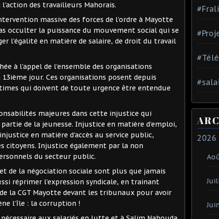
 l’action des travailleurs Mahorais.
#Fral
ntervention massive des forces de l’ordre à Mayotte
pas occulter la puissance du mouvement social qui se
#Proj
er l’égalité en matière de salaire, de droit du travail
#Tél
chée à l’appel de l’ensemble des organisations
n 13ième jour. Ces organisations posent depuis
#sala
itimes qui doivent de toute urgence être entendue
onsabilités majeures dans cette injustice qui
ARC
partie de la jeunesse. Injustice en matière d’emploi,
 injustice en matière d’accès au service public,
2026
es citoyens. Injustice également par la non
ersonnels du secteur public.
Ao
et de la négociation sociale sont plus que jamais
Juil
ssi réprimer l’expression syndicale, en trainant
de la CGT Mayotte devant les tribunaux pour avoir
e l’île : la corruption !
Jui
 nécessaire aux salariés en lutte et à Salim Nahouda.