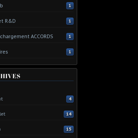
ib
1
et R&D
1
échargement ACCORDS
1
ires
1
HIVES
ût
4
let
14
n
15