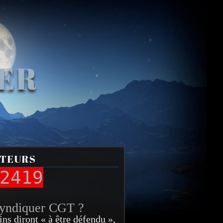
VER
ITEURS
2419
syndiquer CGT ?
ins diront « à être défendu »,