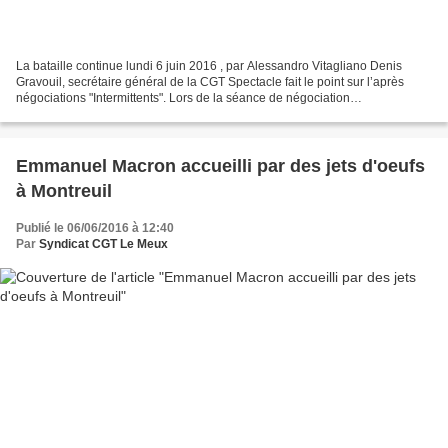
La bataille continue lundi 6 juin 2016 , par Alessandro Vitagliano Denis
Gravouil, secrétaire général de la CGT Spectacle fait le point sur l’après
négociations "Intermittents". Lors de la séance de négociation
interprofessionnelle le 30 mai au Medef,...
Emmanuel Macron accueilli par des jets d'oeufs
à Montreuil
Publié le 06/06/2016 à 12:40
Par
Syndicat CGT Le Meux