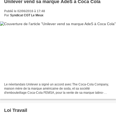
Unilever vend sa marque AdeS à Coca Cola
Publié le 02/06/2016 à 17:48
Par
Syndicat CGT Le Meux
Le néerlandais Unilever a signé un accord avec The Coca-Cola Company,
maison mère de la marque américaine de soda, et sa société
d'embouteillage Coca-Cola FEMSA, pour la vente de sa marque latino-
américaine de boissons au soja AdeS pour 575 millions de...
Loi Travail