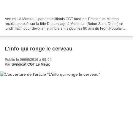
Accueilli à Montreuil par des militants CGT hostiles, Emmanuel Macron
reçoit des œufs sur la tête De passage à Montreuil (Seine-Saint-Denis) ce
lundi matin pour dévoiler le timbre émis pour les 80 ans du Front Populaire,
le ministre de l'Economie a reçu...
L'info qui ronge le cerveau
Publié le 06/06/2016 à 09:04
Par
Syndicat CGT Le Meux