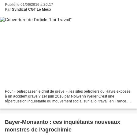
Publié le 01/06/2016 à 20:17
Par
Syndicat CGT Le Meux
Pour « outrepasser le droit de grève », les sites pétroliers du Havre exposés
à un accident grave ? 1er juin 2016 par Nolwenn Weiler C’est une
répercussion inquiétante du mouvement social sur la loi travail en France.
La CGT accuse les entreprises pétrolières...
Bayer-Monsanto : ces inquiétants nouveaux
monstres de l’agrochimie