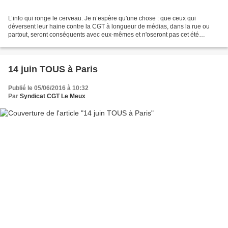
L’info qui ronge le cerveau. Je n’espère qu'une chose : que ceux qui
déversent leur haine contre la CGT à longueur de médias, dans la rue ou
partout, seront conséquents avec eux-mêmes et n'oseront pas cet été
prendre leurs congés payés, ne se feront plus...
14 juin TOUS à Paris
Publié le 05/06/2016 à 10:32
Par
Syndicat CGT Le Meux