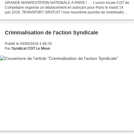
GRANDE MANIFESTATION NATIONALE A PARIS ! . . . L'union locale CGT de
Compiègne organise un déplacement en autocars pour Paris le mardi 14
juin 2016. TRANSPORT GRATUIT ! Une neuvième journée de mobilisation
contre la loi travail est prévue le 14 juin prochain,...
Criminalisation de l'action Syndicale
Publié le 04/06/2016 à 06:35
Par
Syndicat CGT Le Meux