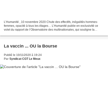
L’Humanité , 10 novembre 2020 Chute des effectifs, inégalités hommes-
femmes, opacité à tous les étages… L’Humanité publie en exclusivité ce
volet du rapport de l’Observatoire des multinationales, qui souligne la
nécessité d’un contrôle démocratique des...
La vaccin ... OU la Bourse
Publié le 10/11/2020 à 19:24
Par
Syndicat CGT Le Meux