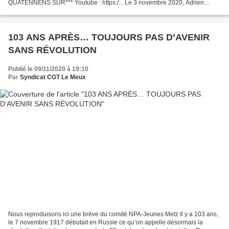
QUATENNENS SUR*** Youtube : https:/... Le 3 novembre 2020, Adrien
Quatennens était en duplex pour #LeLiveToussaint sur BFM TV. Publié...
103 ANS APRÈS… TOUJOURS PAS D’AVENIR
SANS RÉVOLUTION
Publié le 09/11/2020 à 19:10
Par
Syndicat CGT Le Meux
Nous reproduisons ici une brève du comité NPA-Jeunes Metz Il y a 103 ans,
le 7 novembre 1917 débutait en Russie ce qu’on appelle désormais la