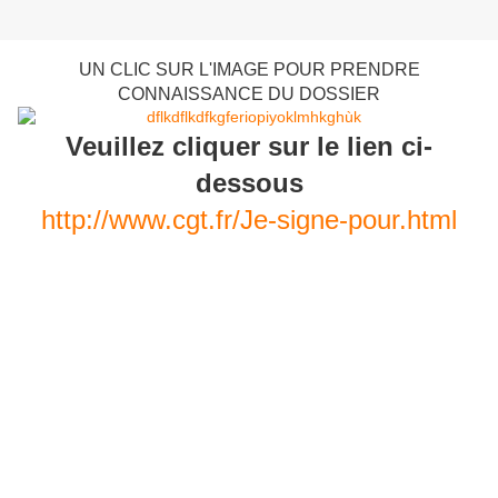
UN CLIC SUR L'IMAGE POUR PRENDRE
CONNAISSANCE DU DOSSIER
Veuillez cliquer sur le lien ci-
dessous
http://www.cgt.fr/Je-signe-pour.html
Les conseillers prud’hommes sont des juges élus tous
les 5 ans. Ils sont 14000 répartis en 209 conseils de
Prud’hommes sur tout le territoire national.
Ils sont une force inestimable pour les salariés qui
veulent obtenir réparation d’un préjudice qu’ils ont subi
de la part de leur employeur. C’est pour cette raison qu’ils
font l’objet d’attaques incessantes visant à rendre la
juridiction prud’homale de plus en plus difficile d’accès
aux salariés et la moins contraignante possible pour les
employeurs.
C’est dans cette logique que le Gouvernement, par la