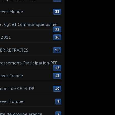
ever Monde
33
l Cgt et Communiqué usine
32
 2011
26
NIR RETRAITES
15
ressement- Participation-PEE
15
ever France
13
ions de CE et DP
10
ever Europe
9
té de groupe France
7