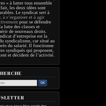
res « à lutter tous ensemble
 fait, les deux idées sont
arables. Le syndicat sert à
r, à s’organiser et à agir
ctivement
pour se défendre
la lutte des classes et
érir de nouveaux droits.
ndicat d’entreprise est la
du syndicalisme, car situé au
près du salarié. Il fonctionne
les syndiqués qui proposent,
tent et décident de l’activité.
CHERCHE
OK
SLETTER
z-vous pour être averti des