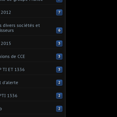
 2012
7
s divers sociétés et
isseurs
6
 2015
3
ions de CCE
3
 TI ET 1336
3
t d'alerte
2
PTI 1336
2
ib
2