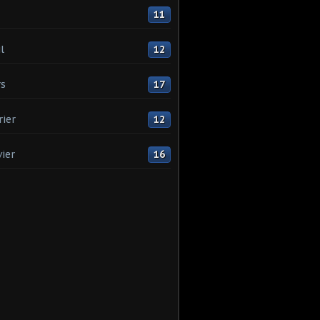
11
l
12
s
17
rier
12
vier
16