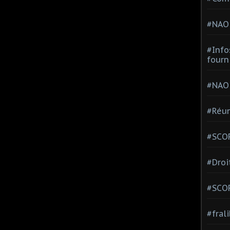
#NAO
#Info
fourn
#NAO
#Réun
#SCOP
#Droi
#SCO
#fral