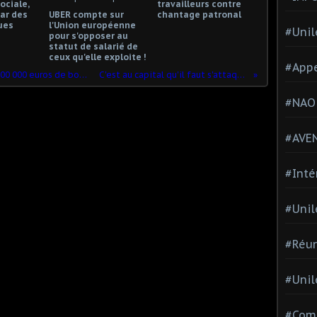
ociale,
travailleurs contre
ar des
UBER compte sur
chantage patronal
ues
l'Union européenne
#Unil
pour s'opposer au
statut de salarié de
ceux qu'elle exploite !
#Appe
Quand le patron d’Unilever s’octroie 500 000 euros de bonus
C'est au capital qu'il faut s'attaquer
#NAO
#AVE
#Inté
#Unil
#Réun
#Unil
#Comi