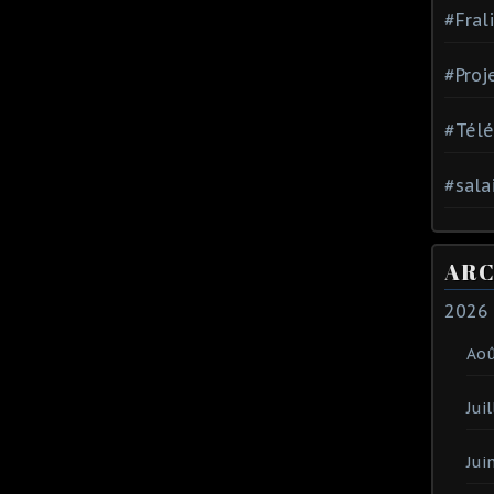
#Fral
#Proj
#Tél
#sala
ARC
2026
Ao
Juil
Jui