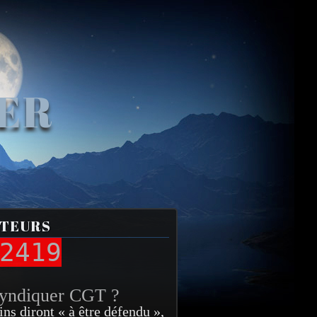
VER
ITEURS
2419
syndiquer CGT ?
ins diront « à être défendu »,