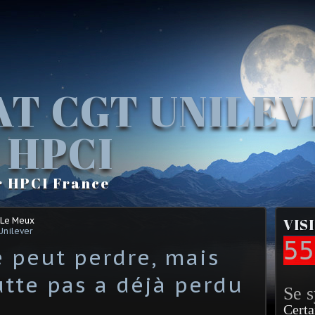
AT CGT UNILE
 HPCI
r HPCI France
 Le Meux
VIS
Unilever
55
e peut perdre, mais
utte pas a déjà perdu
Se 
Certa