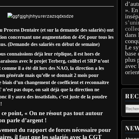
d’aut
». En
insép
s’uni
colle
 Process Dentaire (et sur la demande des salariés) ont
dans 
ction concernant une augmentation de 45€ pour tous les
conqu
nnus. (Demande des salariés en début de semaine)
Le sy
base 
us connaissions déjà leur réplique, il est hors de
plus 
araisons avec le projet Terberg, colibri et SRP n’ont
avec 
 comme il a été dit lors des NAO, la direction a les
orien
ion générale mais qu’elle se donnait 2 mois pour
e biais d’un changement de coefficient et reconnaitre
n’est pas dupe, on sait déjà que la direction ne
RE
nc il y aura des insatisfaits, c’est juste de la poudre
!
 ce point, « On ne résout pas tout autour
on parle d’argent !
NEW
vement du rapport de forces nécessaire pour
laires, il faut que les salariés avec la CGT
Abonne