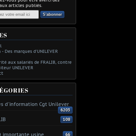
ux articles publiés.
ES
l
 - Des marques d'UNILEVER
rité aux salariés de FRALIB, contre
oiteur UNILEVER
ct
ÉGORIES
s d'information Cgt Unilever
6203
LIB
108
 importante usine
66