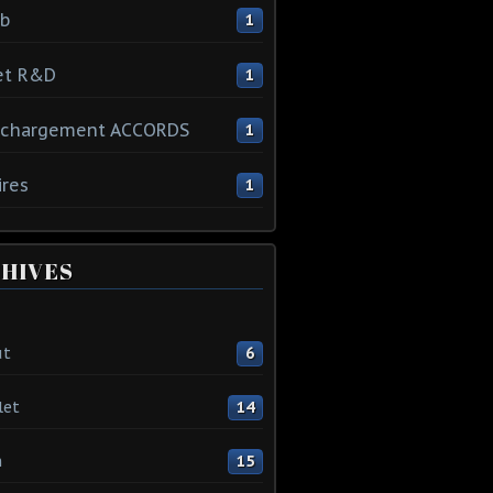
ib
1
et R&D
1
échargement ACCORDS
1
ires
1
HIVES
ût
6
let
14
n
15