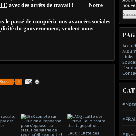
TE
avec des arrêts de travail !
Notre
nouvea
Email
s le passé de conquérir nos avancées sociales
mplicité du gouvernement, veulent nous
PAG
Accuei
Album
Links
Solida
l'expl
Conta
Repost
0
CAT
#Note
#FRA
LACQ : Lutte des
#INFO