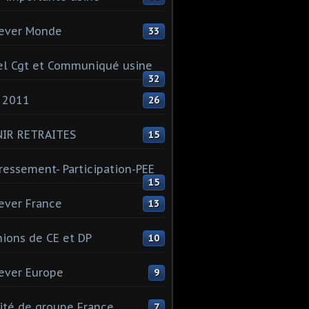
ever Monde
33
l Cgt et Communiqué usine
32
 2011
26
NIR RETRAITES
15
ressement- Participation-PEE
15
ever France
13
ions de CE et DP
10
ever Europe
9
té de groupe France
7