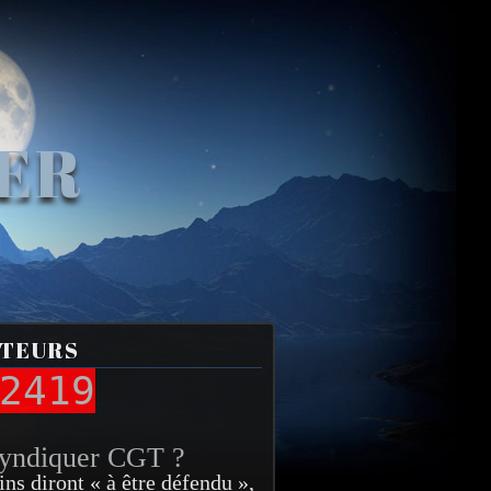
VER
ITEURS
2419
syndiquer CGT ?
ins diront « à être défendu »,