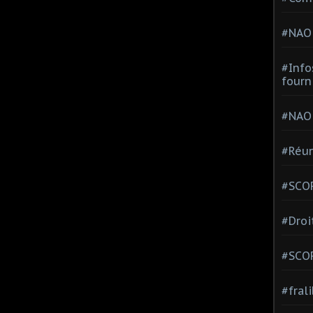
#NAO
#Info
fourn
#NAO
#Réun
#SCOP
#Droi
#SCO
#fral