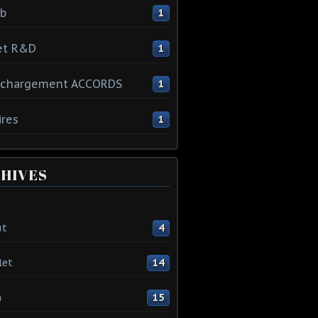
ib
1
et R&D
1
échargement ACCORDS
1
ires
1
HIVES
ût
4
let
14
n
15