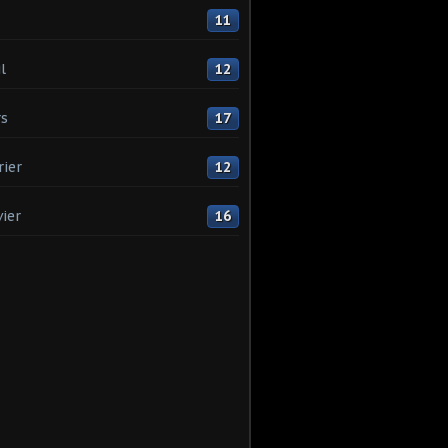
11
l
12
s
17
rier
12
vier
16