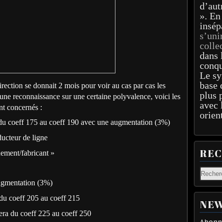
d’aut
». En
insép
s’uni
colle
dans 
conqu
Le sy
base 
rection se donnait 2 mois pour voir au cas par cas les
plus 
e reconnaissance sur une certaine polyvalence, voici les
avec 
nt concernés :
orien
du coeff 175 au coeff 190 avec une augmentation (3%)
ducteur de ligne
RE
nement/fabricant »
ugmentation (3%)
du coeff 205 au coeff 215
NEW
era du coeff 225 au coeff 250
Abonne