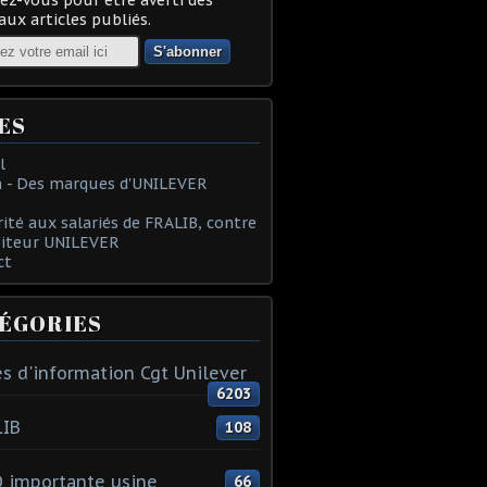
ux articles publiés.
ES
l
 - Des marques d'UNILEVER
rité aux salariés de FRALIB, contre
oiteur UNILEVER
ct
ÉGORIES
s d'information Cgt Unilever
6203
LIB
108
 importante usine
66