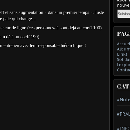
nouvea
Email
ff et sans augmentation « dans un premier temps ». Juste
 de paie qui change…
cteur de ligne (ces personnes-là sont déjà au coeff 190)
PAG
dem déjà au coeff 190)
Accuei
 entretien avec leur responsable hiérarchique !
Album
Links
Solida
l'expl
Conta
CAT
#Note
#FRA
#INFO