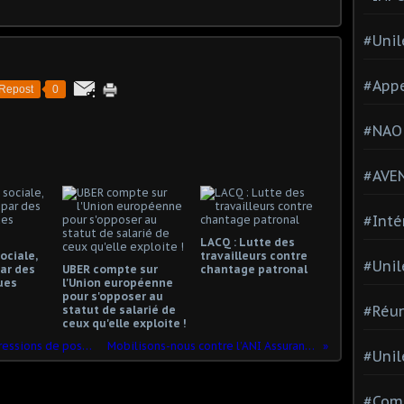
#Unil
#Appe
Repost
0
#NAO
#AVE
#Inté
LACQ : Lutte des
ociale,
travailleurs contre
#Unil
ar des
UBER compte sur
chantage patronal
ues
l'Union européenne
pour s'opposer au
#Réun
statut de salarié de
ceux qu'elle exploite !
Rueil-Malmaison : 134 nouvelles suppressions de postes chez Unilever
Mobilisons-nous contre l’ANI Assurance-Chômage
#Unil
#Comi