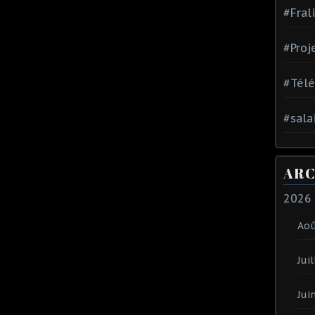
#Fral
#Proj
#Tél
#sala
ARC
2026
Ao
Juil
Jui