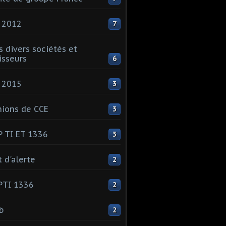
 2012
7
s divers sociétés et
isseurs
6
 2015
3
ions de CCE
3
 TI ET 1336
3
t d'alerte
2
PTI 1336
2
ib
2