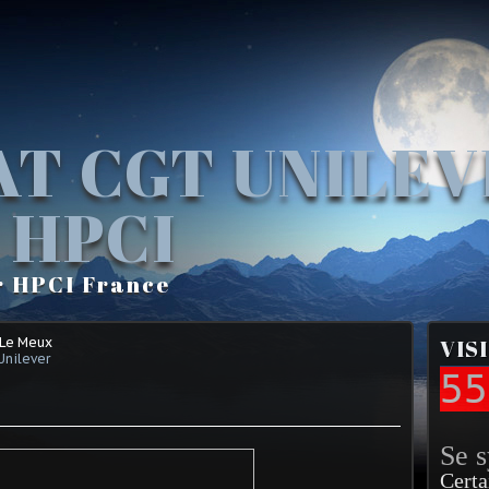
AT CGT UNILE
 HPCI
r HPCI France
 Le Meux
VIS
Unilever
55
Se 
Certa