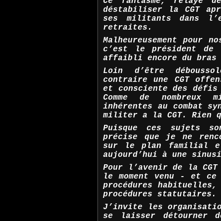
Ce fantasme, relayé de
déstabiliser la CGT ap
ses militants dans l’e
retraites.
Malheureusement pour no
c’est le président de 
affaibli encore du bras
Loin d’être débousso
contraire une CGT offen
et consciente des défis
Comme de nombreux mi
inhérentes au combat sy
militer a la CGT. Rien 
Puisque ces sujets s
précise que je ne renc
sur le plan familial e
aujourd’hui à une sinus
Pour l’avenir de la CGT
le moment venu - et ce
procédures habituelles,
procédures statutaires.
J’invite les organisati
se laisser détourner d