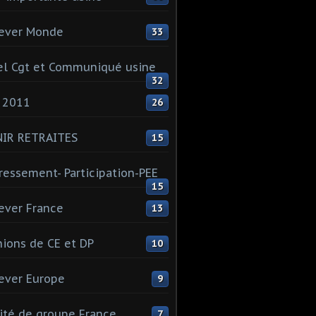
ever Monde
33
l Cgt et Communiqué usine
32
 2011
26
NIR RETRAITES
15
ressement- Participation-PEE
15
ever France
13
ions de CE et DP
10
ever Europe
9
té de groupe France
7