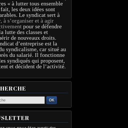
res « à lutter tous ensemble
 fait, les deux idées sont
arables. Le syndicat sert à
r, à s’organiser et à agir
ctivement
pour se défendre
la lutte des classes et
érir de nouveaux droits.
ndicat d’entreprise est la
du syndicalisme, car situé au
près du salarié. Il fonctionne
les syndiqués qui proposent,
tent et décident de l’activité.
CHERCHE
OK
SLETTER
z-vous pour être averti des