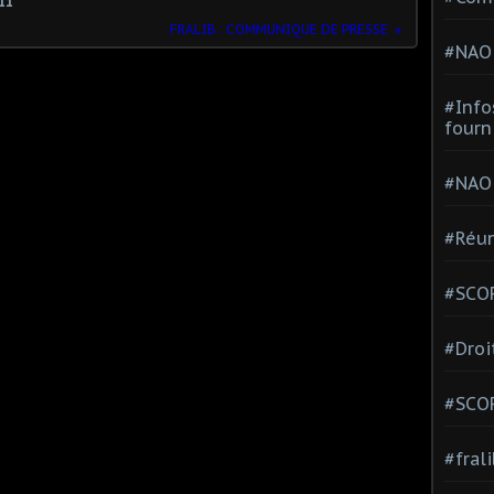
11
FRALIB : COMMUNIQUE DE PRESSE
#NAO
#Info
fourn
#NAO
#Réun
#SCOP
#Droi
#SCO
#fral