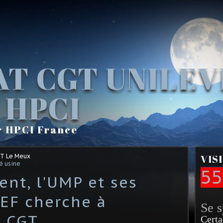
AT CGT UNILE
 HPCI
r HPCI France
GT Le Meux
VIS
é usine
55
nt, l'UMP et ses
EF cherche à
Se 
a CGT
Certa