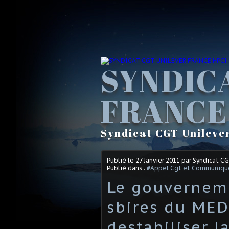
SYNDIC
FRANCE
Syndicat CGT Unileve
Publié le
27 Janvier 2011
par Syndicat C
Publié dans :
#Appel Cgt et Communiqu
Le gouverneme
sbires du MED
destabiliser l