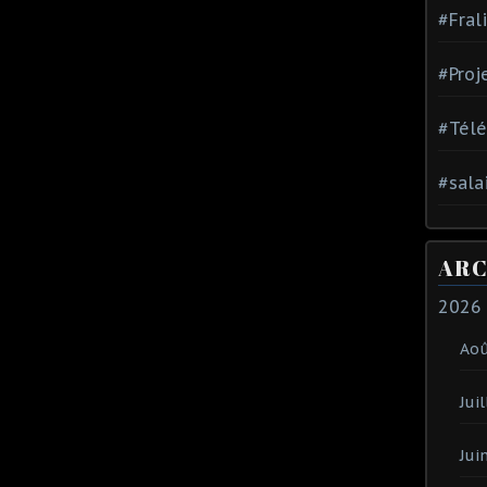
#Fral
#Proj
#Tél
#sala
ARC
2026
Ao
Juil
Jui