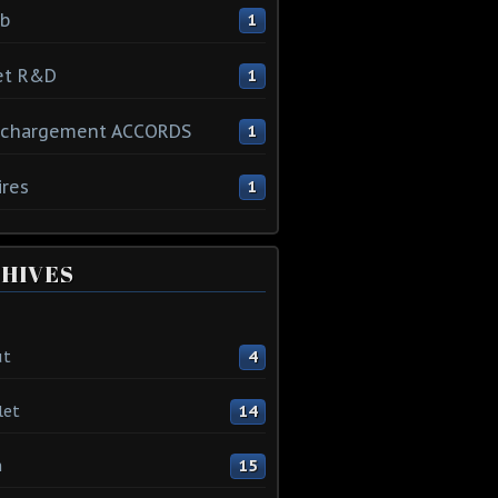
ib
1
et R&D
1
échargement ACCORDS
1
ires
1
HIVES
ût
4
let
14
n
15