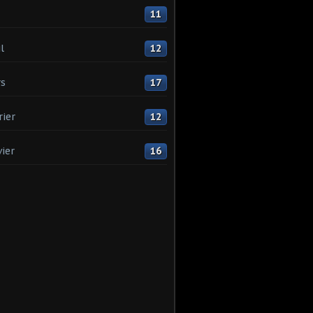
11
l
12
s
17
rier
12
vier
16