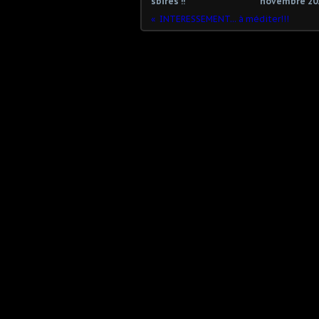
sbires !!
novembre 20
INTERESSEMENT... à méditer!!!