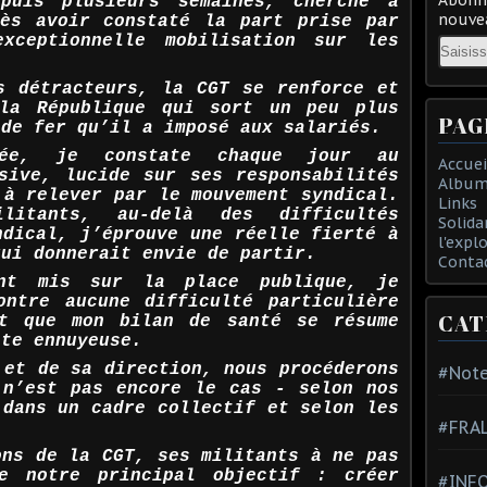
puis plusieurs semaines, cherche à
nouvea
rès avoir constaté la part prise par
xceptionnelle mobilisation sur les
Email
s détracteurs, la CGT se renforce et
la République qui sort un peu plus
PAG
 de fer qu’il a imposé aux salariés.
lée, je constate chaque jour au
Accuei
sive, lucide sur ses responsabilités
Album
 à relever par le mouvement syndical.
Links
litants, au-delà des difficultés
Solida
ndical, j’éprouve une réelle fierté à
l'expl
qui donnerait envie de partir.
Conta
ont mis sur la place publique, je
ontre aucune difficulté particulière
CAT
t que mon bilan de santé se résume
ite ennuyeuse.
 et de sa direction, nous procéderons
#Note
 n’est pas encore le cas - selon nos
 dans un cadre collectif et selon les
#FRA
ons de la CGT, ses militants à ne pas
e notre principal objectif : créer
#INFO