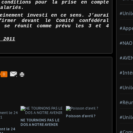
 conditions pour la prise en compte
salariés.
#Unil
einement investi en ce sens. J’aurai
firmer devant le Comité confédéral
i se réunit comme prévu les 3 et 4
#Appe
r 2011
#NAO
#AVE
#Inté
0
#Unil
#Réun
Poisson d'avril ?
#Unil
NE TOURNONS PAS LE
DOS A NOTRE AVENIR
nt le 24
#Comi