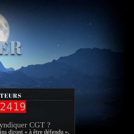
VER
ITEURS
2419
syndiquer CGT ?
ins diront « à être défendu »,