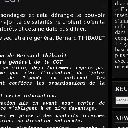
d’aut
». En
sondages et cela dérange le pouvoir
insép
s’uni
ajorité de salariés ne croient qu'en la
colle
érêts et cela ne date pas d'hier.
dans 
e secrétraire général Bernard THIBAULT
conqu
Le sy
.
base 
plus 
on de Bernard Thibault
avec 
re général de la CGT
orien
 ce matin, déjà fortement repris par
rme que j’ai l’intention de "jeter
n de l’année en quittant les
ont confiées les organisations de la
RE
nt cette information.
cation mis en avant pour tenter de
nce m’obligent à en dire davantage.
est en prise à des conflits internes
NEW
raient sa direction nationale.
Abonne