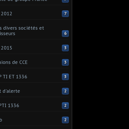
 2012
7
s divers sociétés et
isseurs
6
 2015
3
ions de CCE
3
 TI ET 1336
3
t d'alerte
2
PTI 1336
2
ib
2