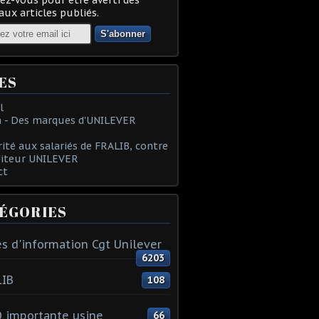
ux articles publiés.
ES
l
 - Des marques d'UNILEVER
rité aux salariés de FRALIB, contre
oiteur UNILEVER
ct
ÉGORIES
s d'information Cgt Unilever
6203
LIB
108
 importante usine
66