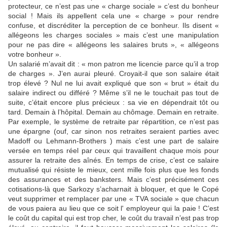
protecteur, ce n’est pas une « charge sociale » c’est du bonheur
social ! Mais ils appellent cela une « charge » pour rendre
confuse, et discréditer la perception de ce bonheur. Ils disent «
allégeons les charges sociales » mais c’est une manipulation
pour ne pas dire « allégeons les salaires bruts », « allégeons
votre bonheur ».
Un salarié m’avait dit : « mon patron me licencie parce qu’il a trop
de charges ». J’en aurai pleuré. Croyait-il que son salaire était
trop élevé ? Nul ne lui avait expliqué que son « brut » était du
salaire indirect ou différé ? Même s’il ne le touchait pas tout de
suite, c’était encore plus précieux : sa vie en dépendrait tôt ou
tard. Demain à l’hôpital. Demain au chômage. Demain en retraite.
Par exemple, le système de retraite par répartition, ce n’est pas
une épargne (ouf, car sinon nos retraites seraient parties avec
Madoff ou Lehmann-Brothers ) mais c’est une part de salaire
versée en temps réel par ceux qui travaillent chaque mois pour
assurer la retraite des aînés. En temps de crise, c’est ce salaire
mutualisé qui résiste le mieux, cent mille fois plus que les fonds
des assurances et des banksters. Mais c’est précisément ces
cotisations-là que Sarkozy s’acharnait à bloquer, et que le Copé
veut supprimer et remplacer par une « TVA sociale » que chacun
de vous paiera au lieu que ce soit l' employeur qui la paie ! C’est
le coût du capital qui est trop cher, le coût du travail n’est pas trop