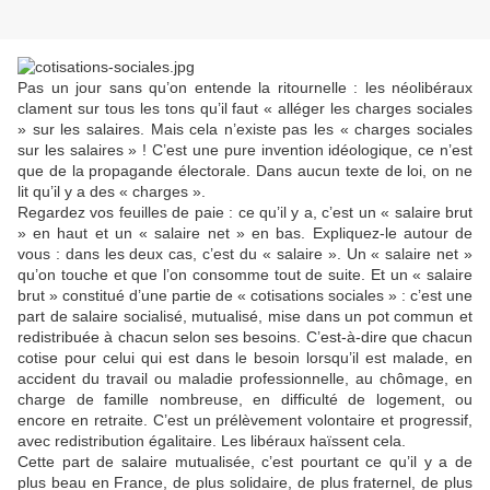
Pas un jour sans qu’on entende la ritournelle : les néolibéraux
clament sur tous les tons qu’il faut « alléger les charges sociales
» sur les salaires. Mais cela n’existe pas les « charges sociales
sur les salaires » ! C’est une pure invention idéologique, ce n’est
que de la propagande électorale. Da
ns aucun texte de loi, on ne
lit qu’il y a des « charges ».
Regardez vos feuilles de paie : ce qu’il y a, c’est un « salaire brut
» en haut et un « salaire net » en bas. Expliquez-le autour de
vous : dans les deux cas, c’est du « salaire ». Un « salaire net »
qu’on touche et que l’on consomme tout de suite. Et un « salaire
brut » constitué d’une partie de « cotisations sociales » : c’est une
part de salaire socialisé, mutualisé, mise dans un pot commun et
redistribuée à chacun selon ses besoins. C’est-à-dire que chacun
cotise pour celui qui est dans le besoin lorsqu’il est malade, en
accident du travail ou maladie professionnelle, au chômage, en
charge de famille nombreuse, en difficulté de logement, ou
encore en retraite. C’est un prélèvement volontaire et progressif,
avec redistribution égalitaire. Les libéraux haïssent cela.
Cette part de salaire mutualisée, c’est pourtant ce qu’il y a de
plus beau en France, de plus solidaire, de plus fraternel, de plus