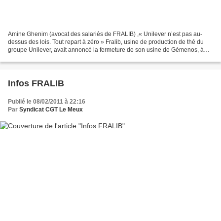
Amine Ghenim (avocat des salariés de FRALIB) ,« Unilever n’est pas au-
dessus des lois. Tout repart à zéro » Fralib, usine de production de thé du
groupe Unilever, avait annoncé la fermeture de son usine de Gémenos, à
Marseille. En quoi l’annulation de...
Infos FRALIB
Publié le 08/02/2011 à 22:16
Par
Syndicat CGT Le Meux