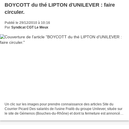
BOYCOTT du thé LIPTON d'UNILEVER : faire
circuler.
Publié le 29/12/2010 à 10:16
Par
Syndicat CGT Le Meux
Un clic sur les images pour prendre connaissance des articles Site du
Courrier Picard Des salariés de l'usine Fralib du groupe Unilever, située sur
le site de Gémenos (Bouches-du-Rhône) et dont la fermeture est annoncé
pour fin avril, ont lancé mardi...