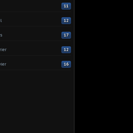
11
l
12
s
17
rier
12
vier
16