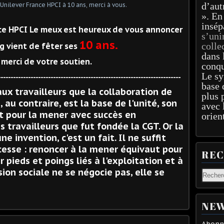
d’aut
». En
insép
nce HPCI Le meux est heureux de vous annoncer
s’uni
10 ans.
colle
g vient de fêter ses
dans 
 merci de votre soutien.
conqu
Le sy
-------------------------------------------------------------------------
base 
aux travailleurs que la collaboration de
plus 
, au contraire, est la base de l'unité, son
avec 
st pour la mener avec succès en
orien
 travailleurs que fut fondée la CGT. Or la
ne invention, c'est un fait. Il ne suffit
 cesse : renoncer à la mener équivaut pour
RE
er pieds et poings liés à l'exploitation et à
sion sociale ne se négocie pas, elle se
NEW
Abonne