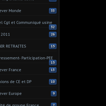
ever Monde
33
l Cgt et Communiqué usine
32
 2011
26
NIR RETRAITES
15
ressement- Participation-PEE
15
ever France
13
ions de CE et DP
10
ever Europe
9
té de groupe France
7