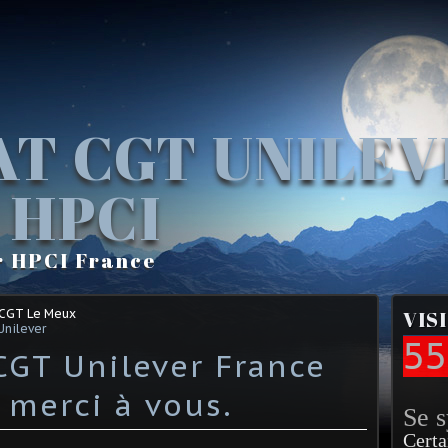
AT CGT UNILE
 HPCI
r HPCI France
 CGT Le Meux
VIS
Unilever
55
 CGT Unilever France
 merci à vous.
Se 
Certa