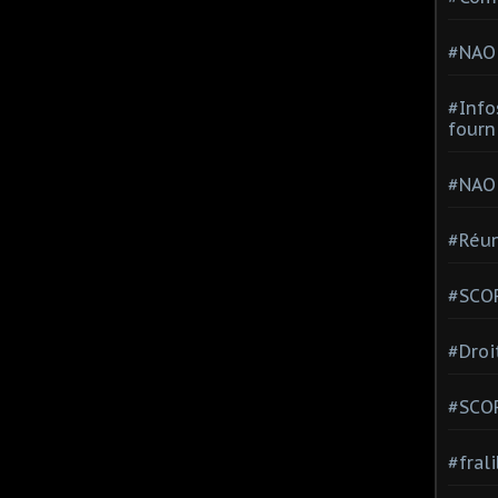
#NAO
#Info
fourn
#NAO
#Réun
#SCOP
#Droi
#SCO
#fral