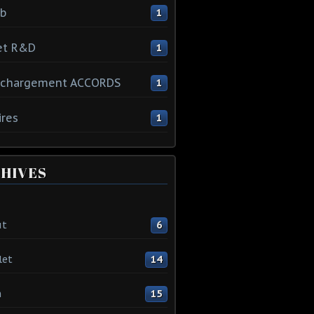
ib
1
et R&D
1
échargement ACCORDS
1
ires
1
HIVES
ût
6
let
14
n
15