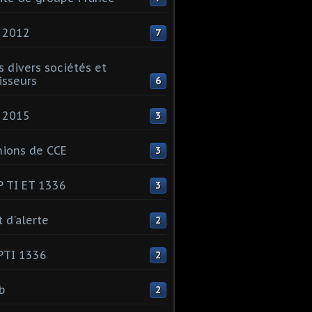
 2012
7
s divers sociétés et
isseurs
6
 2015
3
ions de CCE
3
 TI ET 1336
3
t d'alerte
2
PTI 1336
2
ib
2