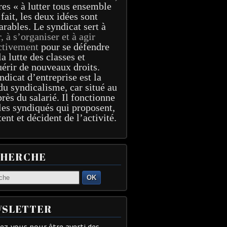
res « à lutter tous ensemble
 fait, les deux idées sont
arables. Le syndicat sert à
r, à s’organiser et à agir
ctivement
pour se défendre
la lutte des classes et
érir de nouveaux droits.
ndicat d’entreprise est la
du syndicalisme, car situé au
près du salarié. Il fonctionne
les syndiqués qui proposent,
tent et décident de l’activité.
CHERCHE
OK
SLETTER
z-vous pour être averti des