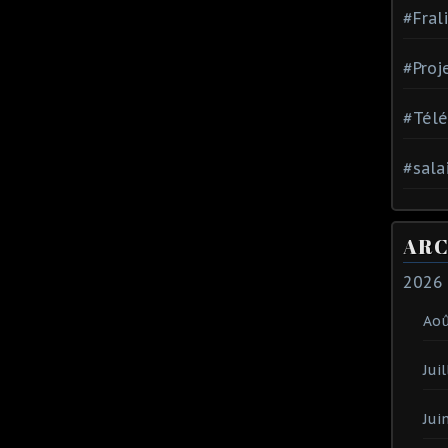
#Fral
#Proj
#Tél
#sala
ARC
2026
Ao
Juil
Jui