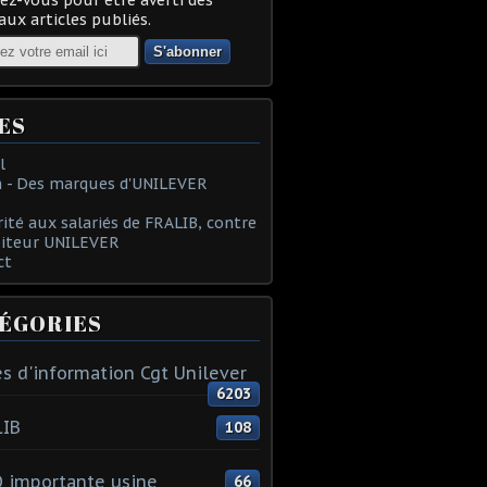
ux articles publiés.
ES
l
 - Des marques d'UNILEVER
rité aux salariés de FRALIB, contre
oiteur UNILEVER
ct
ÉGORIES
s d'information Cgt Unilever
6203
LIB
108
 importante usine
66