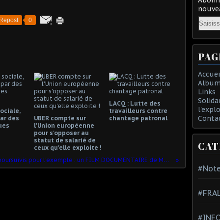
nouvea
Email
Repost
0
PAG
Accuei
Album
Links
Solida
LACQ : Lutte des
l'expl
ociale,
travailleurs contre
Conta
ar des
UBER compte sur
chantage patronal
ues
l'Union européenne
pour s'opposer au
statut de salarié de
CAT
ceux qu'elle exploite !
ACHARNEMENT, poursuivis pour l'exemple : un FILM DOCUMENTAIRE de Mourad LAFFITTE
#Note
#FRA
#INFO