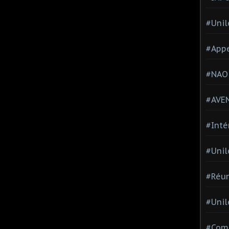
#Unil
#Appe
#NAO
#AVE
#Inté
#Unil
#Réun
#Unil
#Comi