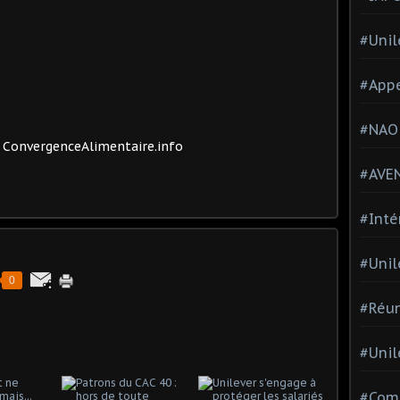
#Unil
#Appe
#NAO
 ConvergenceAlimentaire.info
#AVE
#Inté
#Unil
0
#Réun
#Unil
#Comi