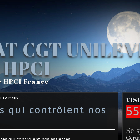
AT CGT UNILE
 HPCI
r HPCI France
GT Le Meux
VIS
s qui contrôlent nos
55
Se 
Certa