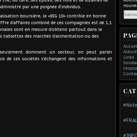
nouvea
administré par une poignée d'individus.
Email
talisation boursière, le «BIG 10» contrôle en bonne
hiffre d'affaires combiné de ces compagnies est de 1,1
ionales sont en mesure d'obtenir partout dans le
PAG
es tablettes des marchés d'alimentation ou des
Accuei
Album
seulement dominent un secteur, on peut parler
Links
ois de ces sociétés s'échangent des informations et
Solida
l'expl
Conta
CAT
#Note
#FRA
#INFO