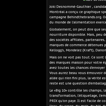
Joki Desnommé-Gauthier , candidat 
Montréal a conçu ce graphique spe
campagne Behindthebrands.org. On 
du monde de l'alimentation exercen
Globalement, on peut dire que se
nourriture disponible. Mais, peu d
des sociétés affiliées, partenaire
marques de commerce détenues par
Kellogg's, Mondelez (Kraft), Danon
Mais on ne voit pas tout. Ce sont
des marques maison pour votre épi
avez toutes les chances d'envoyer 
Vous aurez beau vous émouvoir de
allée qui n'en fini plus, la vérité e
reste est une question d'emballag
Le «Big 10» contrôle les champs, la 
transformation, l'étiquetage, l'em
PRIX qu'on paye. Il est facile de 
l'eau, du cacao, du maïs, du blé, d