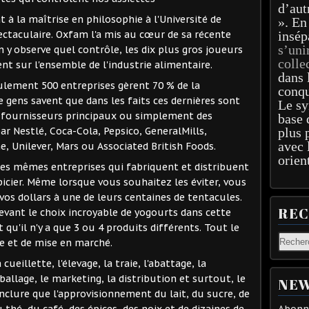
d’aut
à la maîtrise en philosophie à l'Université de
». En
ctaculaire. Oxfam l'a mis au cœur de sa récente
insép
s’uni
y observe quel contrôle, les dix plus gros joueurs
colle
t sur l'ensemble de l'industrie alimentaire.
dans 
ulement 500 entreprises gèrent 70 % de la
conqu
e gens savent que dans les faits ces dernières sont
Le sy
s, fournisseurs principaux ou simplement des
base 
 Nestlé, Coca-Cola, Pepsico, GeneralMills,
plus 
avec 
e, Unilever, Mars ou Associated British Foods.
orien
 les mêmes entreprises qui fabriquent et distribuent
cier. Même lorsque vous souhaitez les éviter, vous
vos dollars à une de leurs centaines de tentacules.
RE
vant le choix incroyable de yogourts dans cette
st qu'il n'y a que 3 ou 4 produits différents. Tout le
e et de mise en marché.
cueillette, l'élevage, la traie, l'abattage, la
ballage, le marketing, la distribution et surtout, le
NEW
conclure que l'approvisionnement du lait, du sucre, de
u thé, du café, des épices, des noix et de dizaines de
Abonne