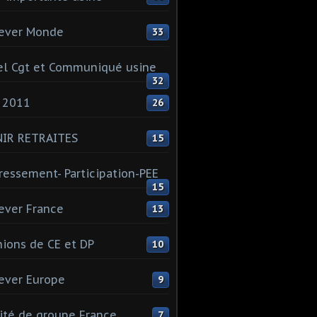
ever Monde
33
l Cgt et Communiqué usine
32
 2011
26
NIR RETRAITES
15
ressement- Participation-PEE
15
ever France
13
ions de CE et DP
10
ever Europe
9
té de groupe France
7