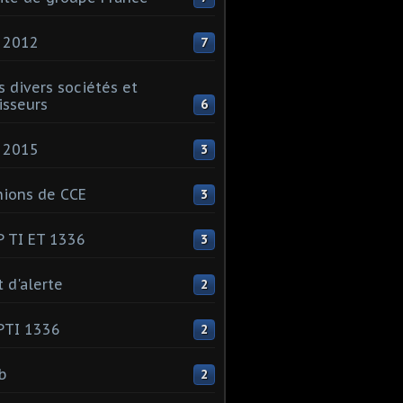
 2012
7
s divers sociétés et
isseurs
6
 2015
3
ions de CCE
3
 TI ET 1336
3
t d'alerte
2
PTI 1336
2
ib
2