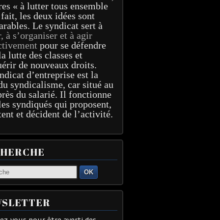
res « à lutter tous ensemble
 fait, les deux idées sont
arables. Le syndicat sert à
r, à s’organiser et à agir
ctivement
pour se défendre
la lutte des classes et
érir de nouveaux droits.
ndicat d’entreprise est la
du syndicalisme, car situé au
près du salarié. Il fonctionne
les syndiqués qui proposent,
tent et décident de l’activité.
CHERCHE
OK
SLETTER
z-vous pour être averti des