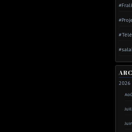
#Fral
#Proj
#Tél
#sala
ARC
2026
Ao
Juil
Jui