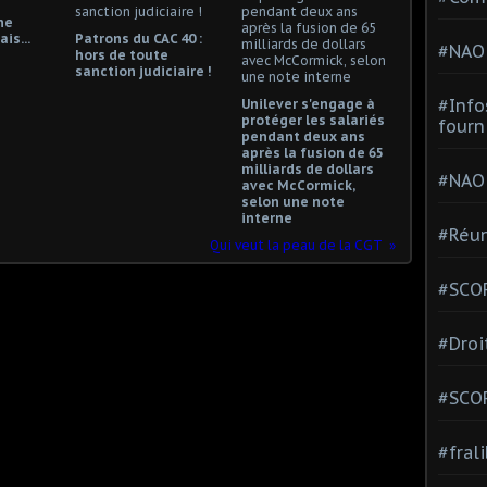
ne
is...
Patrons du CAC 40 :
#NAO
hors de toute
sanction judiciaire !
#Info
Unilever s'engage à
protéger les salariés
fourn
pendant deux ans
après la fusion de 65
milliards de dollars
#NAO
avec McCormick,
selon une note
interne
#Réun
Qui veut la peau de la CGT
#SCOP
#Droi
#SCO
#fral