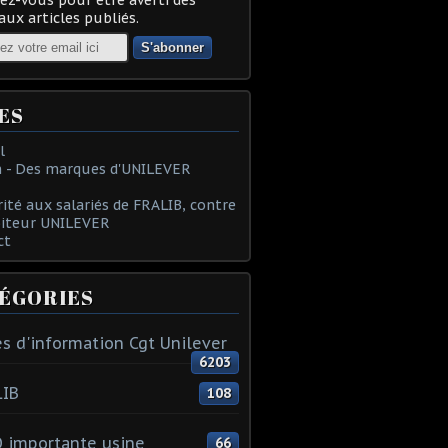
ux articles publiés.
ES
l
 - Des marques d'UNILEVER
rité aux salariés de FRALIB, contre
oiteur UNILEVER
ct
ÉGORIES
s d'information Cgt Unilever
6203
LIB
108
 importante usine
66