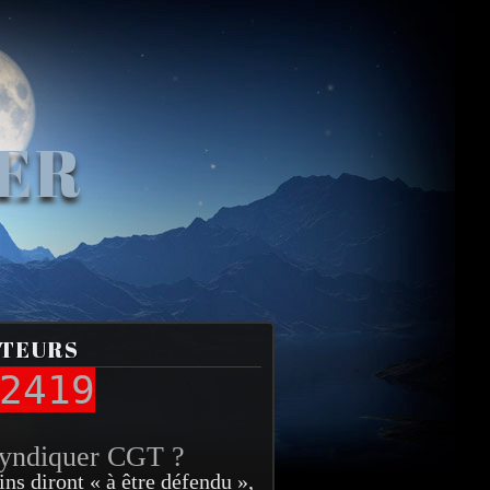
VER
ITEURS
2419
syndiquer CGT ?
ins diront « à être défendu »,