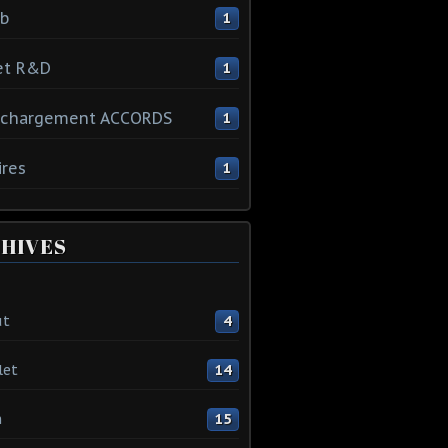
ib
1
et R&D
1
échargement ACCORDS
1
ires
1
HIVES
ût
4
let
14
n
15