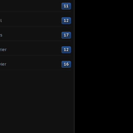
11
l
12
s
17
rier
12
vier
16