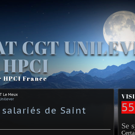
AT CGT UNILE
 HPCI
r HPCI France
GT Le Meux
VIS
Unilever
55
 salariés de Saint
Se 
Certa