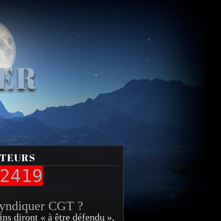
VER
ITEURS
2419
syndiquer CGT ?
ins diront « à être défendu »,