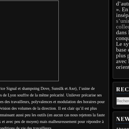
d’aut
». En
insép
s’uni
colle
dans 
conqu
Le sy
base 
plus 
avec 
orien
RE
ice Signal et shampoing Dove, Sunsilk et Axe), l’usine de
ès de Lyon souffre de la même précarité. Unilever précarise ses
ces des travailleurs, polyvalences et modulation des horaires pour
vision des volumes de la direction. Il est clair qu’il est plus
onnaissant aussi peu les outils (en aucun cas nous rejetons la faute
NEW
ieux et avec peu de moyen) mais malheureusement pour répondre à
onditions de vie des travailleurs.
Abonne