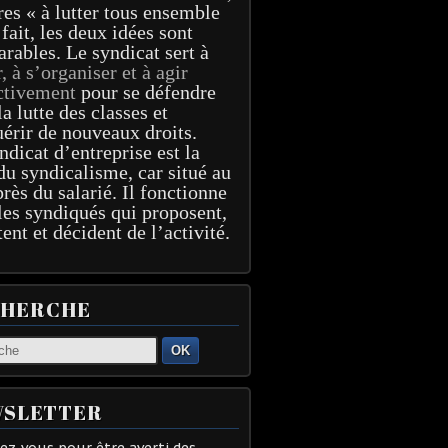
res « à lutter tous ensemble
 fait, les deux idées sont
arables. Le syndicat sert à
r, à s’organiser et à agir
ctivement
pour se défendre
la lutte des classes et
érir de nouveaux droits.
ndicat d’entreprise est la
du syndicalisme, car situé au
près du salarié. Il fonctionne
les syndiqués qui proposent,
tent et décident de l’activité.
CHERCHE
OK
SLETTER
z-vous pour être averti des