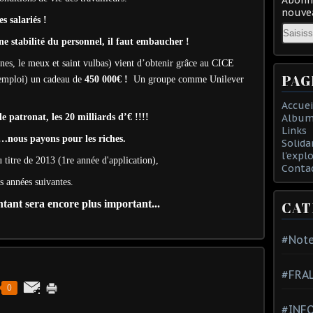
nouvea
s salariés !
Email
une stabilité du personnel, il faut embaucher !
nes, le meux et saint vulbas) vient d’obtenir grâce au CICE
PAG
l’emploi) un cadeau de
450 000€ !
Un groupe comme Unilever
Accuei
 patronat, les 20 milliards d’€ !!!!
Album
Links
e…nous payons pour les riches.
Solida
l'expl
 titre de 2013 (1re année d'application),
Conta
s années suivantes.
tant sera encore plus important...
CAT
#Note
#FRA
0
#INFO