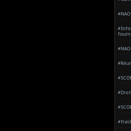
#NAO
#Info
fourn
#NAO
#Réun
#SCOP
#Droi
#SCO
#fral