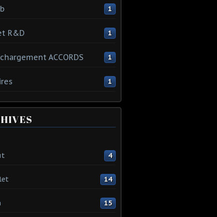
ib
1
et R&D
1
échargement ACCORDS
1
ires
1
HIVES
ût
4
let
14
n
15