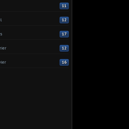
11
l
12
s
17
rier
12
vier
16