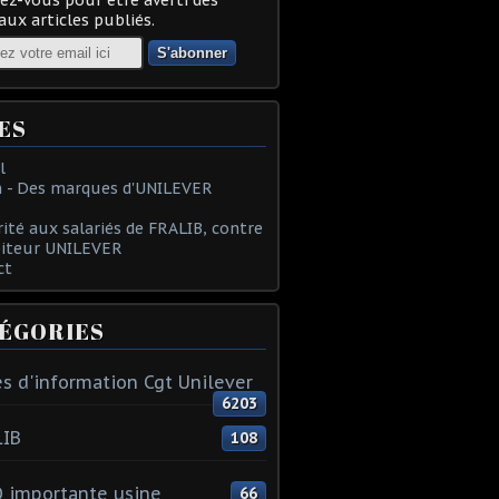
ux articles publiés.
ES
l
 - Des marques d'UNILEVER
rité aux salariés de FRALIB, contre
oiteur UNILEVER
ct
ÉGORIES
s d'information Cgt Unilever
6203
LIB
108
 importante usine
66