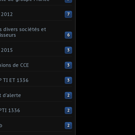
 2012
7
s divers sociétés et
isseurs
6
 2015
3
ions de CCE
3
 TI ET 1336
3
t d'alerte
2
PTI 1336
2
ib
2