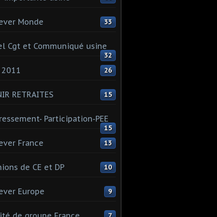
ever Monde
33
l Cgt et Communiqué usine
32
 2011
26
NIR RETRAITES
15
ressement- Participation-PEE
15
ever France
13
ions de CE et DP
10
ever Europe
9
té de groupe France
7