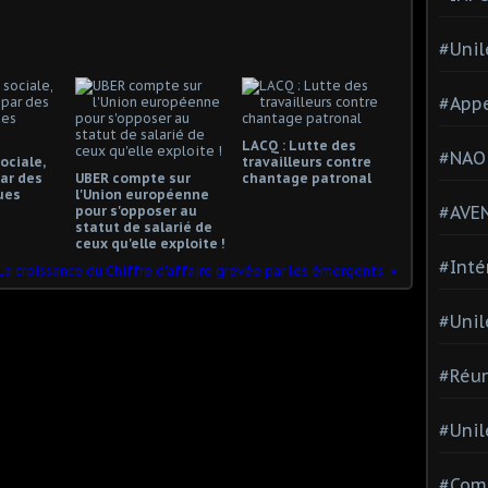
#Unil
#Appe
LACQ : Lutte des
#NAO
ociale,
travailleurs contre
ar des
UBER compte sur
chantage patronal
ues
l'Union européenne
#AVE
pour s'opposer au
statut de salarié de
ceux qu'elle exploite !
#Inté
 La croissance du Chiffre d'affaire grevée par les émergents
#Unil
#Réun
#Unil
#Comi