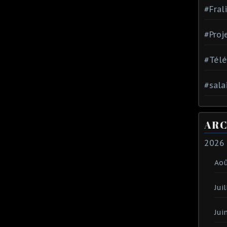
#Fral
#Proj
#Tél
#sala
ARC
2026
Ao
Juil
Jui