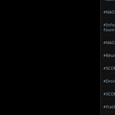
#NAO
#Info
fourn
#NAO
#Réun
#SCOP
#Droi
#SCO
#fral