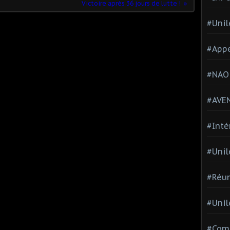
Victoire après 36 jours de lutte !
#Unil
#Appe
#NAO
#AVE
#Inté
#Unil
#Réun
#Unil
#Comi