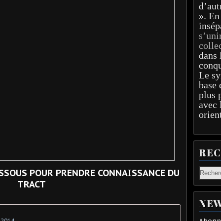
d’aut
». En
insép
s’uni
colle
dans 
conqu
Le sy
base 
plus 
avec 
orien
RE
DESSOUS POUR PRENDRE CONNAISSANCE DU
TRACT
NEW
Abonne
s 2014