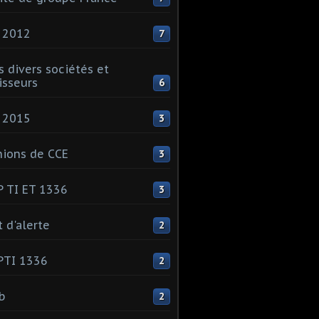
 2012
7
s divers sociétés et
isseurs
6
 2015
3
ions de CCE
3
 TI ET 1336
3
t d'alerte
2
PTI 1336
2
ib
2