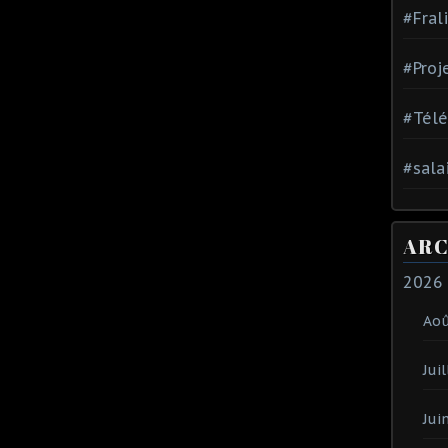
#Fral
#Proj
#Tél
#sala
ARC
2026
Ao
Juil
Jui