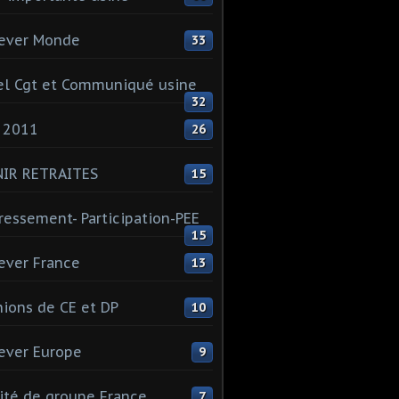
ever Monde
33
l Cgt et Communiqué usine
32
 2011
26
NIR RETRAITES
15
ressement- Participation-PEE
15
ever France
13
ions de CE et DP
10
ever Europe
9
té de groupe France
7