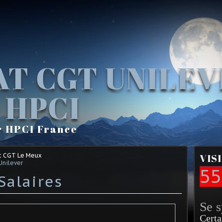
AT CGT UNILE
 HPCI
r HPCI France
t CGT Le Meux
VIS
Unilever
55
Salaires
Se 
Certa