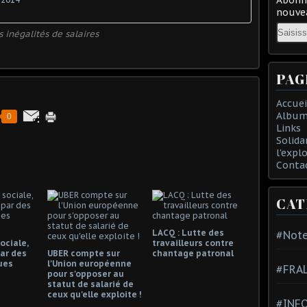
nouvea
Email
s inégalités de salaires
PAG
Accuei
Album
0
Links
Solida
l'expl
Conta
CAT
LACQ : Lutte des
#Note
ociale,
travailleurs contre
ar des
UBER compte sur
chantage patronal
ues
l'Union européenne
#FRA
pour s'opposer au
statut de salarié de
ceux qu'elle exploite !
#INFO