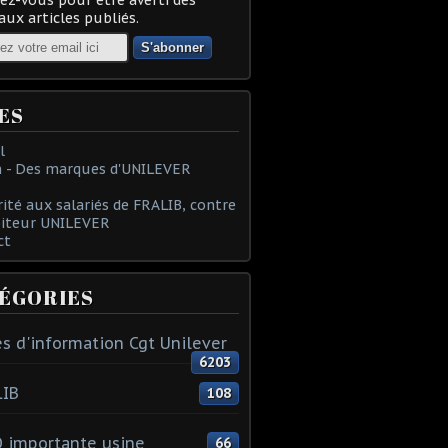
ux articles publiés.
ES
l
 - Des marques d'UNILEVER
rité aux salariés de FRALIB, contre
oiteur UNILEVER
ct
ÉGORIES
s d'information Cgt Unilever
6203
LIB
108
 importante usine
66