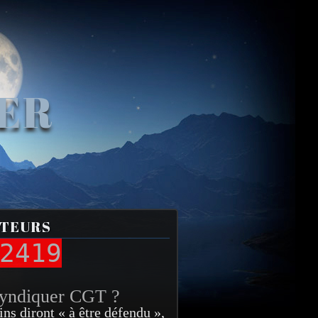
VER
ITEURS
2419
syndiquer CGT ?
ins diront « à être défendu »,