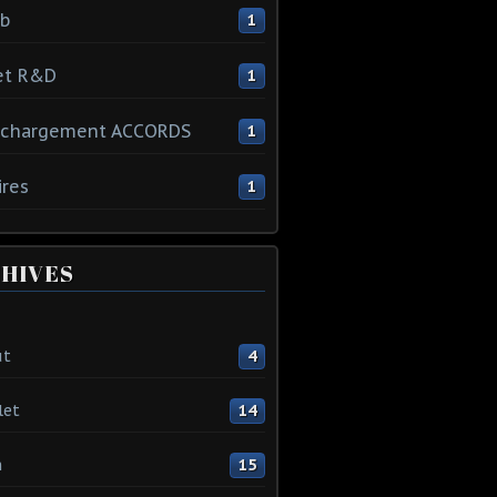
ib
1
et R&D
1
échargement ACCORDS
1
ires
1
HIVES
ût
4
let
14
n
15