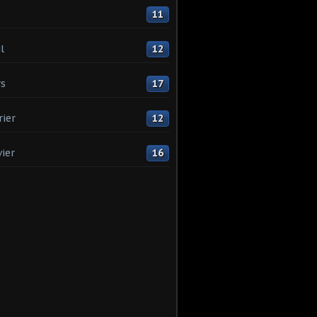
11
l
12
s
17
rier
12
vier
16