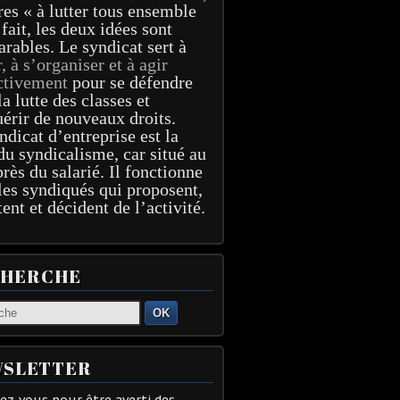
res « à lutter tous ensemble
 fait, les deux idées sont
arables. Le syndicat sert à
r, à s’organiser et à agir
ctivement
pour se défendre
la lutte des classes et
érir de nouveaux droits.
ndicat d’entreprise est la
du syndicalisme, car situé au
près du salarié. Il fonctionne
les syndiqués qui proposent,
tent et décident de l’activité.
CHERCHE
OK
SLETTER
z-vous pour être averti des