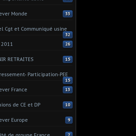
ever Monde
33
l Cgt et Communiqué usine
32
 2011
26
NIR RETRAITES
15
ressement- Participation-PEE
15
ever France
13
ions de CE et DP
10
ever Europe
9
té de groupe France
7