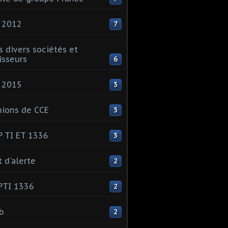
 2012
7
s divers sociétés et
isseurs
6
 2015
3
ions de CCE
3
 TI ET 1336
3
t d'alerte
2
PTI 1336
2
ib
2