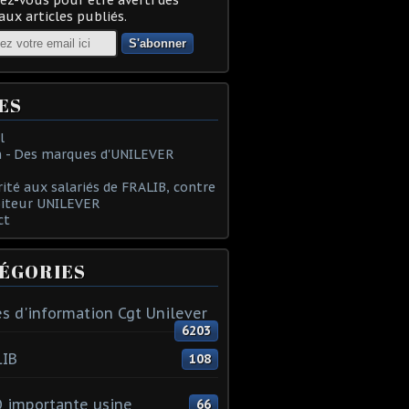
ux articles publiés.
ES
l
 - Des marques d'UNILEVER
rité aux salariés de FRALIB, contre
oiteur UNILEVER
ct
ÉGORIES
s d'information Cgt Unilever
6203
LIB
108
 importante usine
66