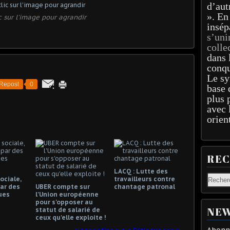
d’aut
». En
c sur l'image pour agrandir
insép
s’uni
colle
dans 
conqu
Le sy
Repost
0
base 
plus 
avec 
orien
RE
LACQ : Lutte des
ociale,
travailleurs contre
ar des
UBER compte sur
chantage patronal
ues
l'Union européenne
pour s'opposer au
NEW
statut de salarié de
ceux qu'elle exploite !
Abonne