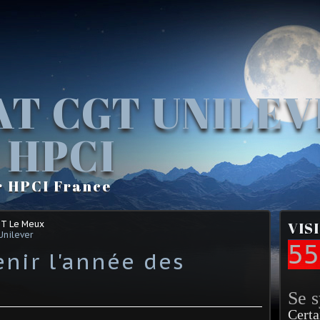
AT CGT UNILE
 HPCI
r HPCI France
GT Le Meux
VIS
Unilever
55
enir l'année des
Se 
Certa