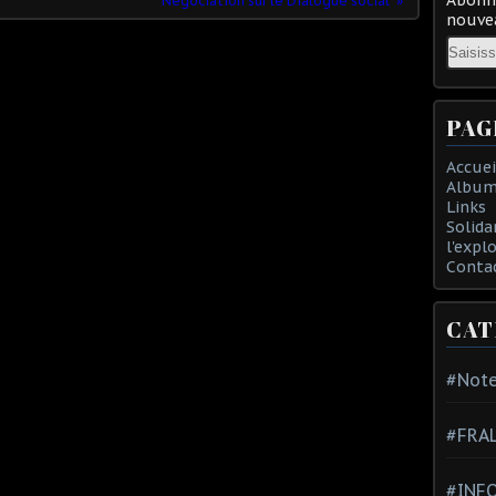
Négociation sur le Dialogue social
nouvea
Email
PAG
Accuei
Album
Links
Solida
l'expl
Conta
CAT
#Note
#FRA
#INFO