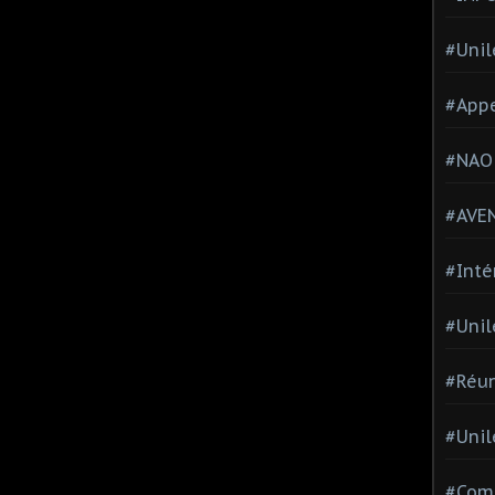
#Unil
#Appe
#NAO
#AVE
#Inté
#Unil
#Réun
#Unil
#Comi