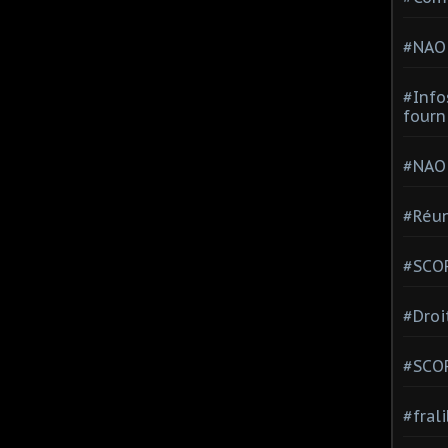
#NAO
#Info
fourn
#NAO
#Réun
#SCOP
#Droi
#SCO
#fral