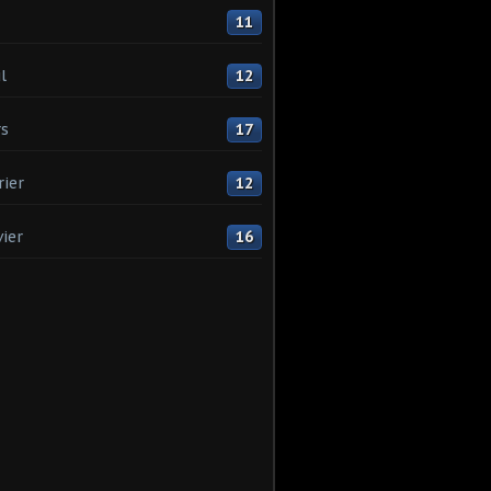
11
l
12
s
17
rier
12
vier
16