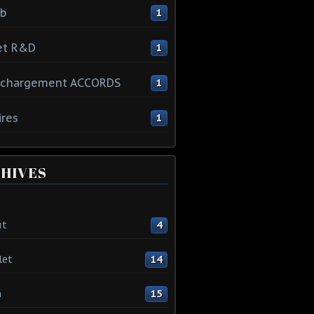
ib
1
et R&D
1
échargement ACCORDS
1
ires
1
HIVES
ût
4
let
14
n
15