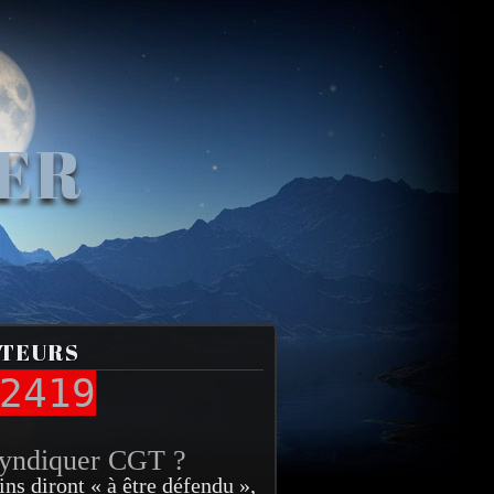
VER
ITEURS
2419
syndiquer CGT ?
ins diront « à être défendu »,