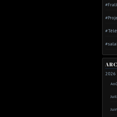
#Fral
#Proj
#Tél
#sala
ARC
2026
Ao
Juil
Jui