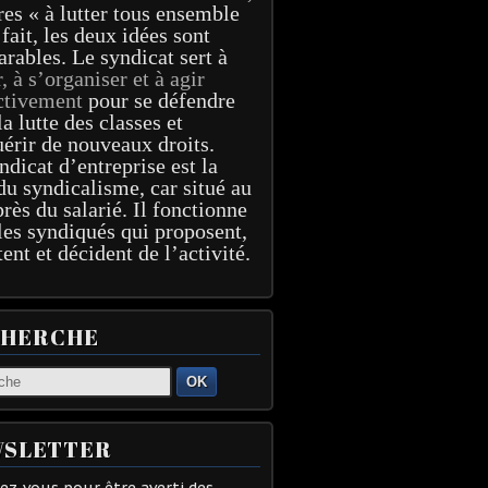
res « à lutter tous ensemble
 fait, les deux idées sont
arables. Le syndicat sert à
r, à s’organiser et à agir
ctivement
pour se défendre
la lutte des classes et
érir de nouveaux droits.
ndicat d’entreprise est la
du syndicalisme, car situé au
près du salarié. Il fonctionne
les syndiqués qui proposent,
tent et décident de l’activité.
CHERCHE
OK
SLETTER
z-vous pour être averti des