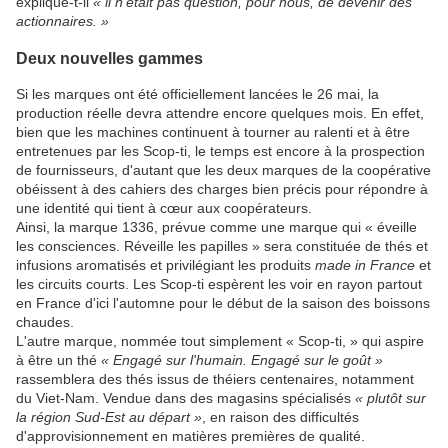
explique-t-il
« il n'était pas question, pour nous, de devenir des
actionnaires. »
Deux nouvelles gammes
Si les marques ont été officiellement lancées le 26 mai, la
production réelle devra attendre encore quelques mois. En effet,
bien que les machines continuent à tourner au ralenti et à être
entretenues par les Scop-ti, le temps est encore à la prospection
de fournisseurs, d'autant que les deux marques de la coopérative
obéissent à des cahiers des charges bien précis pour répondre à
une identité qui tient à cœur aux coopérateurs.
Ainsi, la marque 1336, prévue comme une marque qui « éveille
les consciences. Réveille les papilles » sera constituée de thés et
infusions aromatisés et privilégiant les produits
made in France
et
les circuits courts. Les Scop-ti espèrent les voir en rayon partout
en France d'ici l'automne pour le début de la saison des boissons
chaudes.
L'autre marque, nommée tout simplement « Scop-ti, » qui aspire
à être un thé
« Engagé sur l'humain. Engagé sur le goût »
rassemblera des thés issus de théiers centenaires, notamment
du Viet-Nam. Vendue dans des magasins spécialisés
« plutôt sur
la région Sud-Est au départ »
, en raison des difficultés
d'approvisionnement en matières premières de qualité.