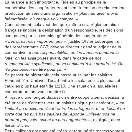
La nuance a son importance. Fidèles au principe de la
coopérative, les coopérateurs ont bien l'intention de relancer leur
production au sein d'une organisation
« plus humaine, moins
hiérarchisée, où chaque voix compte. »
Concrètement, cela veut dire que, même si la réglementation
française impose la désignation d'un responsable, les décisions
sont prises par l'assemblée générale des coopérateurs.
« Les titres nous importent peu »
, justifie Olivier Leberquier, un
des représentants CGT, devenu directeur général adjoint de la
coopérative,
« nos responsabilités, on les a prises pendant la
lutte, on les avait prises avant, dans le cadre de nos
responsabilités syndicales, on va continuer à les prendre ici. On
n'a pas besoin de titre pour ça. »
Se passer de hiérarchie, cela passe aussi par les salaires.
Pendant l'ère Unilever, l'écart entre les salaires les plus bas et
ceux les plus haut était de 1:210. Une situation à laquelle les
coopérateurs ont voulu mettre fin.
À l'issue d'une longue discussion entre coopérateurs, décision a
été prise de s'orienter vers un salaire unique par catégorie,
« en
limitant au maximum l'écart entre les catégories, et en faisant en
sorte que les plus bas salaires de l'époque Unilever, soit ne
perdent pas, voire soient un peu augmentés »
, explique, avec
fierté, Olivier.
Deux collèges ont donc été créés, et rémunérés respectivement