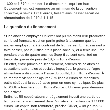
1 600 et 1 670 euros net. Le directeur, puisqu'il en faut -
légalement- un, est rémunéré au minimum de la convention
collective, à savoir 1 850 euros, faisant ainsi passer l'écart de
rémunération de 1:210 à 1:1,15.
La question du financement
Si les anciens employés Unilever ont pu maintenir leur production
sur le sol français, c'est en partie grâce à la somme que leur
ancien employeur a été contraint de leur verser. En réussissant à
faire casser, par la justice, trois plans sociaux, et à tenir une lutte
pendant plus de quatre ans, les Scop-ti se sont constitué un
trésor de guerre de près de 19,5 millions d'euros.
En effet, entre primes de licenciement, arriérés de salaires et
cotisations patronales et sociales impayées, le géant de l'agro-
alimentaire a dû solder, à l'issue du conflit, 10 millions d'euros. À
ce montant viennent s'ajouter 7 millions d'euros de machines-
outils cédées à la coopérative pour un euro symbolique. De plus,
la SCOP a touché 2,85 millions d'euros d'Unilever pour démarrer
son activité.
Enfin, les 58 coopérateurs ont également investi une partie de
leur prime de licenciement dans l'initiative, à hauteur de 177 000
euros. Un capital non rémunéré, précise Olivier,
« on y a tenu »
,