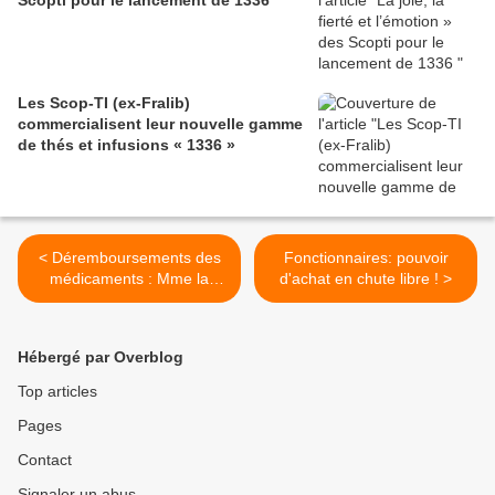
Scopti pour le lancement de 1336
Les Scop-TI (ex-Fralib)
commercialisent leur nouvelle gamme
de thés et infusions « 1336 »
< Déremboursements des
Fonctionnaires: pouvoir
médicaments : Mme la
d'achat en chute libre ! >
ministre de la Santé n'a
sans doute ni arthrose, ni
hémorroïdes, ni
Hébergé par Overblog
ostéoporose !
Top articles
Pages
Contact
Signaler un abus