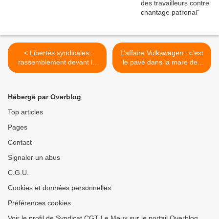
< Libertés syndicales:
L’affaire Volkswagen : c'est
rassemblement devant la
le pavé dans la mare des
préfecture de Beauvais
normes iso 9000 ! >
Hébergé par Overblog
Top articles
Pages
Contact
Signaler un abus
C.G.U.
Cookies et données personnelles
Préférences cookies
Voir le profil de Syndicat CGT Le Meux sur le portail Overblog