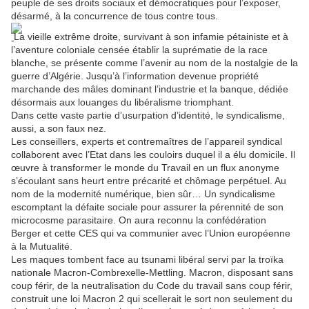
peuple de ses droits sociaux et démocratiques pour l’exposer,
désarmé, à la concurrence de tous contre tous.
La vieille extrême droite, survivant à son infamie pétainiste et à
l’aventure coloniale censée établir la suprématie de la race
blanche, se présente comme l’avenir au nom de la nostalgie de la
guerre d’Algérie. Jusqu’à l’information devenue propriété
marchande des mâles dominant l’industrie et la banque, dédiée
désormais aux louanges du libéralisme triomphant.
Dans cette vaste partie d’usurpation d’identité, le syndicalisme,
aussi, a son faux nez.
Les conseillers, experts et contremaîtres de l’appareil syndical
collaborent avec l’Etat dans les couloirs duquel il a élu domicile. Il
œuvre à transformer le monde du Travail en un flux anonyme
s’écoulant sans heurt entre précarité et chômage perpétuel. Au
nom de la modernité numérique, bien sûr… Un syndicalisme
escomptant la défaite sociale pour assurer la pérennité de son
microcosme parasitaire. On aura reconnu la confédération
Berger et cette CES qui va communier avec l’Union européenne
à la Mutualité.
Les maques tombent face au tsunami libéral servi par la troïka
nationale Macron-Combrexelle-Mettling. Macron, disposant sans
coup férir, de la neutralisation du Code du travail sans coup férir,
construit une loi Macron 2 qui scellerait le sort non seulement du