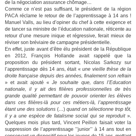
de la négociation assurance chômage…
Comme ce n’est pas suffisant, le président de la région
PACA réclame le retour de de l’apprentissage à 14 ans !
Manuel Valls, au lieu d’opiner du chef à cette exigence et
de tancer sa ministre de l’éducation nationale, réticente au
retour d’une mesure inique et régressive, ferait mieux de
réviser son bréviaire de campagne présidentielle.
En effet, juste avant d’être élu président de la République
en 2012, François Hollande avait rappelé que la
proposition du président sortant, Nicolas Sarkozy sur
l’apprentissage dès 14 ans, était «
une vieille thèse de la
droite française depuis des années, finalement son refrain
» et avait ajouté «
Je souhaite que, dans l’Education
nationale, il y ait des filières professionnelles de très
grande qualité permettant de pouvoir orienter les élèves
dans ces filières-là pour ces métiers-là, l’apprentissage
étant une des solutions
(…)
quand on sélectionne trop tôt,
il y a une espèce de fatalisme social qui se reproduit
».
Quelques mois plus tard, Vincent Peillon faisait voter la
suppression de l’apprentissage ’’junior’’ à 14 ans tout en
conservant un dispositif pour les jeunes de 15 ans, mettant