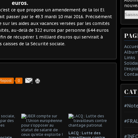
euros.
nouvea
: c'est ce que propose un amendement de la loi El
Email
t passer par le 49.3 mardi 10 mai 2016. Précisément
e sur les aides aux vacances versées par les comités
raités, au-delà de 322 euros par personne (644 euros
PAG
in de récupérer 1 milliard d'euros qui servirait à
s caisses de la Sécurité sociale.
Accuei
Album
Links
Solida
l'expl
Conta
Repost
0
CAT
#Note
#FRA
LACQ : Lutte des
#INFO
ociale,
travailleurs contre