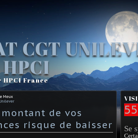
AT CGT UNILE
 HPCI
r HPCI France
Le Meux
VIS
Unilever
55
le montant de vos
ces risque de baisser
Se 
Certa