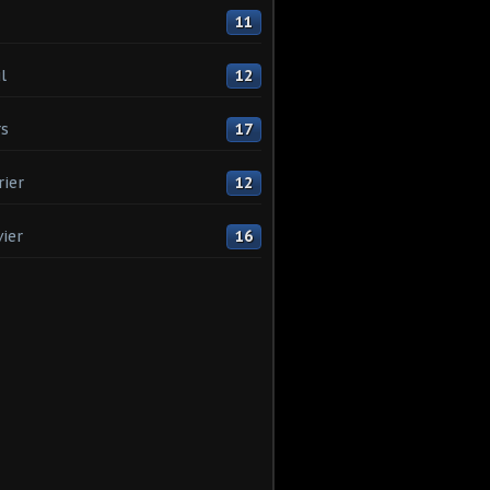
11
l
12
s
17
rier
12
vier
16