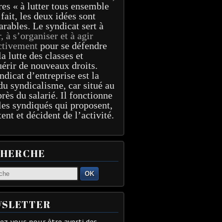
res « à lutter tous ensemble
 fait, les deux idées sont
arables. Le syndicat sert à
r, à s’organiser et à agir
ctivement
pour se défendre
la lutte des classes et
érir de nouveaux droits.
ndicat d’entreprise est la
du syndicalisme, car situé au
près du salarié. Il fonctionne
les syndiqués qui proposent,
tent et décident de l’activité.
CHERCHE
OK
SLETTER
z-vous pour être averti des