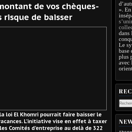
d’aut
e montant de vos chèques-
». En
 risque de baisser
insép
s’uni
colle
dans 
conqu
Le sy
base 
plus 
avec 
orien
RE
 loi El Khomri pourrait faire baisser le
NEW
ances. L'initiative vise en effet à taxer
es Comités d'entreprise au delà de 322
Abonne