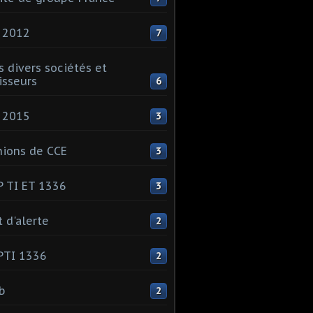
 2012
7
s divers sociétés et
isseurs
6
 2015
3
ions de CCE
3
 TI ET 1336
3
t d'alerte
2
PTI 1336
2
ib
2