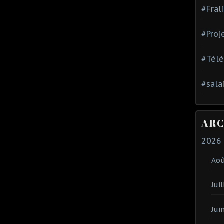
#Fral
#Proj
#Tél
#sala
ARC
2026
Ao
Juil
Jui