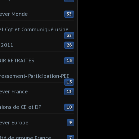
ever Monde
33
l Cgt et Communiqué usine
32
 2011
26
NIR RETRAITES
15
ressement- Participation-PEE
15
ever France
13
ions de CE et DP
10
ever Europe
9
té de groupe France
7