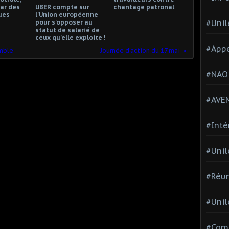
ar des
UBER compte sur
chantage patronal
ues
l'Union européenne
#Unil
pour s'opposer au
statut de salarié de
ceux qu'elle exploite !
#Appe
emble
Journée d’action du 17 mai
#NAO
#AVE
#Inté
#Unil
#Réun
#Unil
#Comi