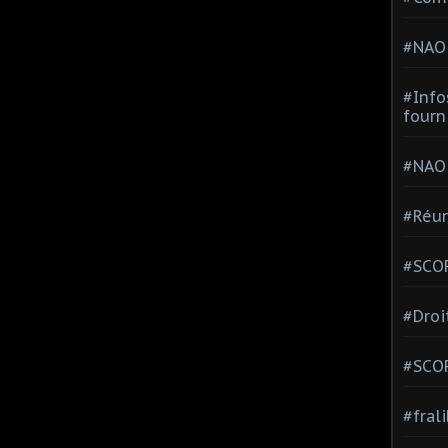
#NAO
#Info
fourn
#NAO
#Réun
#SCOP
#Droi
#SCO
#fral