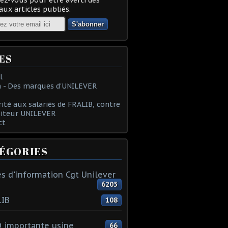
ux articles publiés.
ES
l
 - Des marques d'UNILEVER
rité aux salariés de FRALIB, contre
oiteur UNILEVER
ct
ÉGORIES
s d'information Cgt Unilever
6203
LIB
108
 importante usine
66