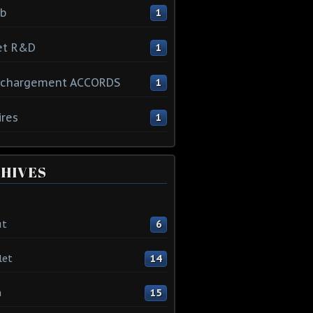
ib
1
et R&D
1
échargement ACCORDS
1
ires
1
HIVES
ût
6
let
14
n
15