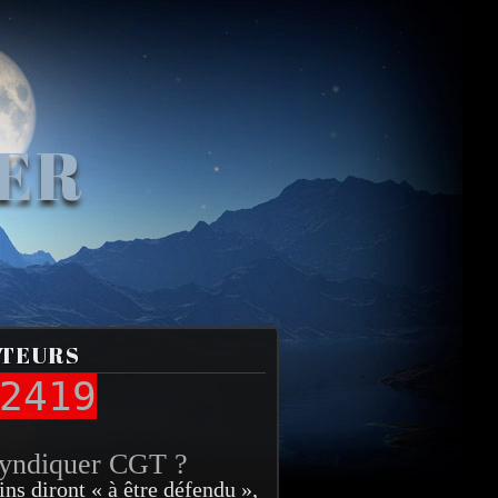
VER
ITEURS
2419
syndiquer CGT ?
ins diront « à être défendu »,