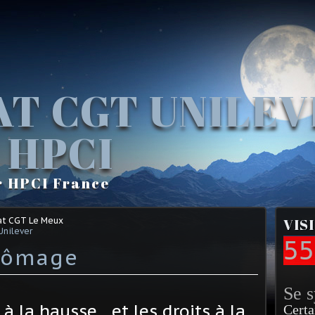
AT CGT UNILE
 HPCI
r HPCI France
at CGT Le Meux
VIS
Unilever
55
chômage
Se 
 la hausse... et les droits à la
Certa