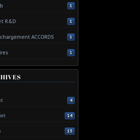
ib
1
et R&D
1
échargement ACCORDS
1
ires
1
HIVES
ût
4
let
14
n
15