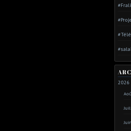
#Fral
#Proj
#Tél
#sala
ARC
2026
Ao
Juil
Jui