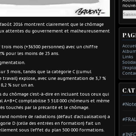
nouvea
Email
d’août 2016 montrent clairement que le chômage
e aux attentes du gouvernement et malheureusement
PAG
Accuei
 trois mois (+36500 personnes) avec un chiffre
Album
2% pour les moins de 25 ans.
Links
Solida
ugmentation.
l'expl
ur 3 mois, tandis que la catégorie C (cumul
Conta
 travail) explose, avec une augmentation de 3,7 %
 8,2 % sur un an.
CAT
fres du chômage c’est-à-dire en incluant tous ceux qui
otal A+B+C comptabilise 5 518 000 chômeurs et même
#Note
ès touchés par la précarité et le chômage.
rand nombre de radiations (défaut d’actualisation) a
#FRA
égorie D (celle des entrées en formation) fait un
ellement sous l’effet du plan 500 000 formations.
#INFO