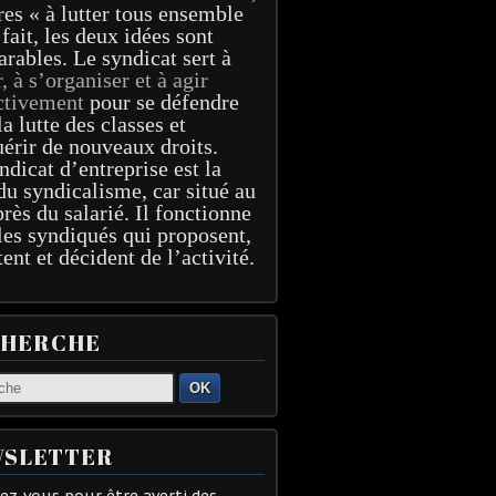
res « à lutter tous ensemble
 fait, les deux idées sont
arables. Le syndicat sert à
r, à s’organiser et à agir
ctivement
pour se défendre
la lutte des classes et
érir de nouveaux droits.
ndicat d’entreprise est la
du syndicalisme, car situé au
près du salarié. Il fonctionne
les syndiqués qui proposent,
tent et décident de l’activité.
CHERCHE
OK
SLETTER
z-vous pour être averti des