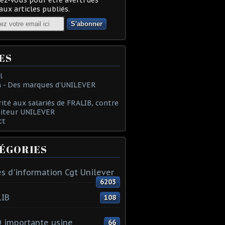
ux articles publiés.
ES
l
 - Des marques d'UNILEVER
rité aux salariés de FRALIB, contre
oiteur UNILEVER
ct
ÉGORIES
s d'information Cgt Unilever
6203
LIB
108
 importante usine
66