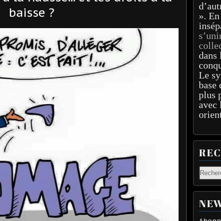
d’aut
baisse ?
». En
insép
s’uni
colle
dans 
conqu
Le sy
base 
plus 
avec 
orien
RE
NEW
Abonne