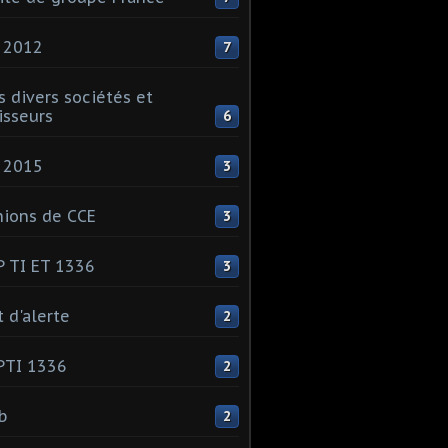
 2012
7
s divers sociétés et
isseurs
6
 2015
3
ions de CCE
3
 TI ET 1336
3
t d'alerte
2
PTI 1336
2
ib
2