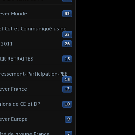
ever Monde
33
l Cgt et Communiqué usine
32
 2011
26
NIR RETRAITES
15
ressement- Participation-PEE
15
ever France
13
ions de CE et DP
10
ever Europe
9
té de groupe France
7