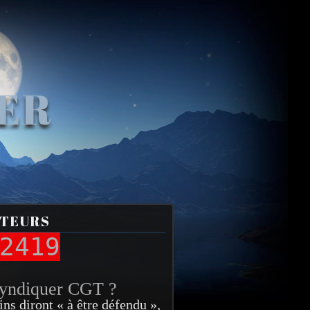
VER
ITEURS
2419
syndiquer CGT ?
ins diront « à être défendu »,