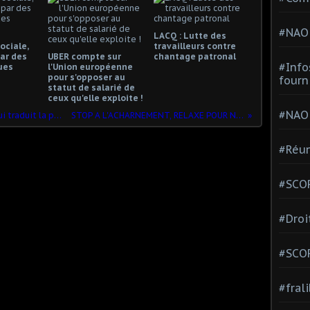
#NAO
LACQ : Lutte des
ociale,
travailleurs contre
ar des
UBER compte sur
chantage patronal
#Info
ues
l'Union européenne
pour s'opposer au
fourn
statut de salarié de
ceux qu'elle exploite !
#NAO
Un retour à l’équilibre des comptes qui traduit la poursuite de l’austérité
STOP A L'ACHARNEMENT, RELAXE POUR NOS 16 CAMARADES
#Réun
#SCOP
#Droi
#SCO
#fral