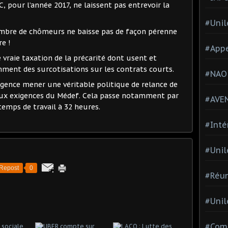
, pour l’année 2017, ne laissent pas entrevoir la
#Unil
mbre de chômeurs ne baisse pas de façon pérenne
re !
#Appe
e vraie taxation de la précarité dont usent et
ment des surcotisations sur les contrats courts.
#NAO
gence mener une véritable politique de relance de
 aux exigences du Médef. Cela passe notamment par
#AVE
temps de travail à 32 heures.
#Inté
#Unil
Repost
0
#Réun
#Unil
#Comi