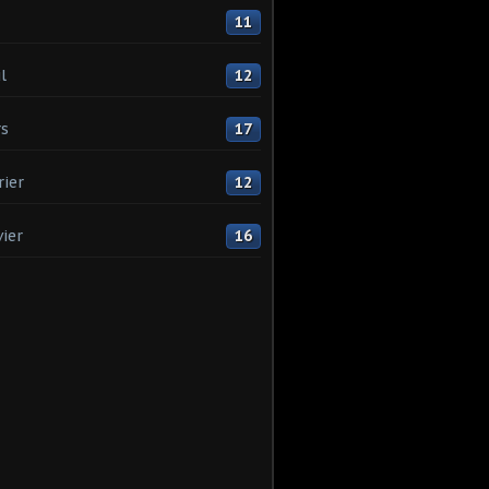
11
l
12
s
17
rier
12
vier
16