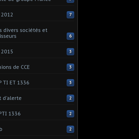
 2012
7
s divers sociétés et
isseurs
6
 2015
3
ions de CCE
3
 TI ET 1336
3
t d'alerte
2
PTI 1336
2
ib
2