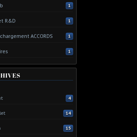
ib
1
et R&D
1
échargement ACCORDS
1
ires
1
HIVES
ût
4
let
14
n
15