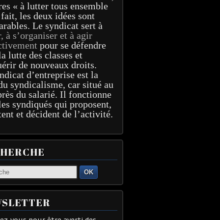
res « à lutter tous ensemble
 fait, les deux idées sont
arables. Le syndicat sert à
r, à s’organiser et à agir
ctivement
pour se défendre
la lutte des classes et
érir de nouveaux droits.
ndicat d’entreprise est la
du syndicalisme, car situé au
près du salarié. Il fonctionne
les syndiqués qui proposent,
tent et décident de l’activité.
CHERCHE
OK
SLETTER
z-vous pour être averti des