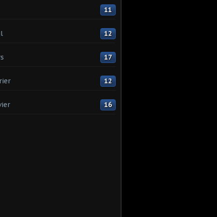
11
l
12
s
17
rier
12
vier
16