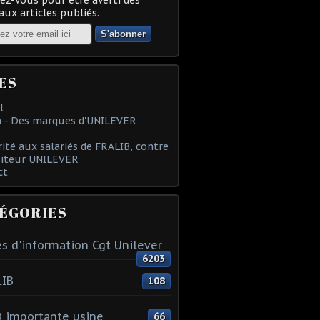
ux articles publiés.
ES
l
 - Des marques d'UNILEVER
rité aux salariés de FRALIB, contre
oiteur UNILEVER
ct
ÉGORIES
s d'information Cgt Unilever
6203
LIB
108
 importante usine
66