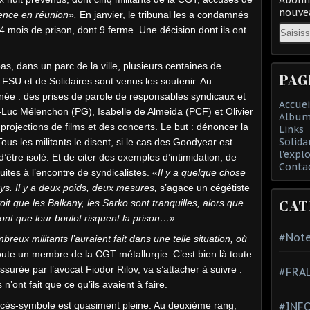
nouvea
lence en réunion».
En janvier, le tribunal les a condamnés
Email
 mois de prison, dont 9 ferme. Une décision dont ils ont
s, dans un parc de la ville, plusieurs centaines de
PAG
a FSU et de Solidaires sont venus les soutenir. Au
ée : des prises de parole de responsables syndicaux et
Accuei
n-Luc Mélenchon (PG), Isabelle de Almeida (PCF) et Olivier
Album
rojections de films et des concerts. Le but : dénoncer la
Links
Solida
Tous les militants le disent, si le cas des Goodyear est
l'expl
d’être isolé. Et de citer des exemples d’intimidation, de
Conta
ites à l’encontre de syndicalistes.
«Il y a quelque chose
ys. Il y a deux poids, deux mesures,
s’agace un cégétiste
CAT
it que les Balkany, les Sarko sont tranquilles, alors que
font que leur boulot risquent la prison…»
#Note
mbreux militants l’auraient fait dans une telle situation, où
ute un membre de la CGT métallurgie. C’est bien là toute
ssurée par l’avocat Fiodor Rilov, va s’attacher à suivre :
#FRA
’ont fait que ce qu’ils avaient à faire.
rocès-symbole est quasiment pleine. Au deuxième rang,
#INFO