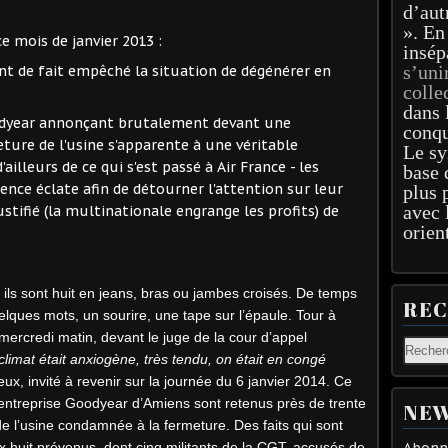
d’aut
». En
ce mois de janvier 2013 :
insép
s’uni
ont de fait empêché la situation de dégénérer en
colle
dans 
Goodyear annonçant brutalement devant une
conqu
ture de l'usine s'apparente à une véritable
Le sy
ailleurs de ce qui s'est passé à Air France - les
base 
lence éclate afin de détourner l'attention sur leur
plus 
avec 
ustifié (la multinationale engrange les profits) de
orien
 ils sont huit en jeans, bras ou jambes croisés. De temps
RE
elques mots, un sourire, une tape sur l’épaule. Tour à
e mercredi matin, devant le juge de la cour d’appel
climat était anxiogène, très tendu, on était en congé
eux, invité à revenir sur la journée du 6 janvier 2014. Ce
l’entreprise Goodyear d’Amiens sont retenus près de trente
NEW
e l’usine condamnée à la fermeture. Des faits qui sont
x huit prévenus, dont cinq militants de la CGT, accusés de
Abonne