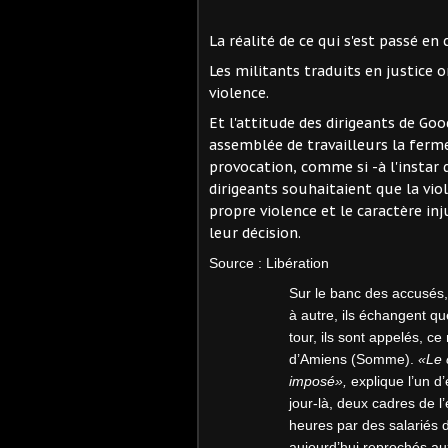
La réalité de ce qui s'est passé en 
Les militants traduits en justice 
violence.
Et l'attitude des dirigeants de 
assemblée de travailleurs la ferme
provocation, comme si -à l'instar d'
dirigeants souhaitaient que la vio
propre violence et le caractère inj
leur décision.
Source : Libération
Sur le banc des accusés,
à autre, ils échangent qu
tour, ils sont appelés, c
d’Amiens (Somme).
«Le 
imposé»,
explique l’un d’
jour-là, deux cadres de 
heures par des salariés d
aujourd’hui reprochés au