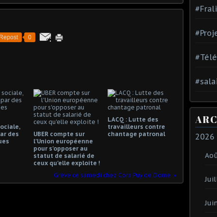
#Fral
#Proj
Repost
0
#Tél
#sala
ARC
LACQ : Lutte des
ociale,
travailleurs contre
ar des
UBER compte sur
chantage patronal
2026
ues
l'Union européenne
pour s'opposer au
Ao
statut de salarié de
ceux qu'elle exploite !
Grève ce samedi chez Cora Puy de Dome
Juil
Jui