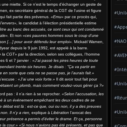
une miette. Si ce n’est le temps d’échanger un geste de
en, ex-secrétaire général de la CGT de l’usine et figure
#Unil
ui fait partie des prévenus.
«Emu»
par ce procès qui,
l’envers»,
le candidat à l’élection présidentielle estime
#Appe
 être au banc des accusés, ce sont ceux qui ont condamné
iale».
Et non
«ces pauvres hommes sous le coup d’une
#NAO
son […] pour avoir défendu leur emploi».
Mickaël Wamen,
ear depuis le 9 juin 1992, est appelé à la barre.
e la CGT»
par la direction, selon ses collègues, l’homme
#AVE
es 6 et 7 janvier :
«J’ai passé les pires heures de toute
pendant trente-six heures. Je disais : "Ça va partir en
#Inté
ire en sorte que cela ne se passe pas, je l’aurais fait.»
s’excuse :
«J’ai une voix forte.»
Il dit avoir tout fait pour
#Unil
étaient un plomb,
mais comment voulez-vous gérer ça ?»
rd pas : il n’a rien à se reprocher.
«Selon l’accusation, les
#Réun
cipé à un événement empêchant les deux cadres de se
e débat est là : est-ce que, oui ou non, il y a des preuves
#Unil
on. Il n’y a rien,
explique à
Libération
l’avocat des
leur présence a permis d’éviter le drame. Et ça, personne
 la cour.»
«Si nous n’avions pas été présents, et pas que
#Comi