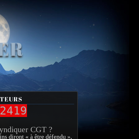
VER
ITEURS
2419
syndiquer CGT ?
ins diront « à être défendu »,