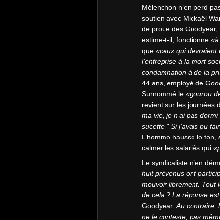
Mélenchon n’en perd pas 
soutien avec Mickaël Wam
de proue des Goodyear, q
estime-t-il, fonctionne
«à 
que
«ceux qui devraient
l’entreprise à la mort soc
condamnation à de la pri
44 ans, employé de Goody
Surnommé le
«gourou d
revient sur les journées d
ma vie, je n’ai pas dormi 
sucette." Si j’avais pu fa
L’homme hausse le ton, 
calmer les salariés qui
«p
Le syndicaliste n’en démo
huit prévenus ont parti
mouvoir librement. Tout l
de cela ? La réponse est n
Goodyear.
Au contraire, 
ne le conteste, pas même