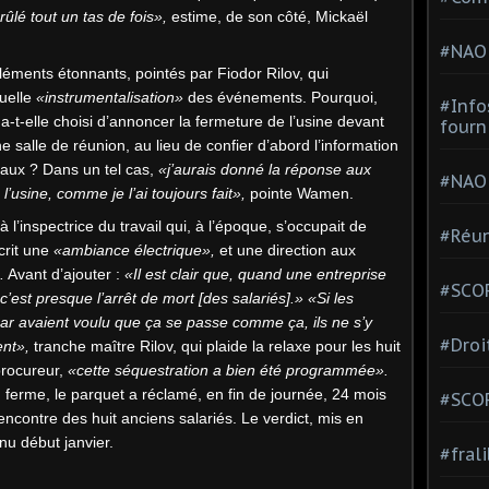
brûlé tout un tas de fois»,
estime, de son côté, Mickaël
#NAO
éléments étonnants, pointés par Fiodor Rilov, qui
tuelle
«instrumentalisation»
des événements. Pourquoi,
#Info
 a-t-elle choisi d’annoncer la fermeture de l’usine devant
fourn
e salle de réunion, au lieu de confier d’abord l’information
aux ? Dans un tel cas,
«j’aurais donné la réponse aux
#NAO
 l’usine, comme je l’ai toujours fait»,
pointe Wamen.
 l’inspectrice du travail qui, à l’époque, s’occupait de
#Réun
crit une
«ambiance électrique»,
et une direction aux
.
Avant d’ajouter :
«Il est clair que, quand une entreprise
#SCOP
 c’est presque l’arrêt de mort [des salariés].»
«Si les
r avaient voulu que ça se passe comme ça, ils ne s’y
#Droi
ent»,
tranche maître Rilov, qui plaide la relaxe pour les huit
procureur,
«cette séquestration a bien été programmée».
n ferme, le parquet a réclamé, en fin de journée, 24 mois
#SCO
’encontre des huit anciens salariés. Le verdict, mis en
nnu début janvier.
#fral