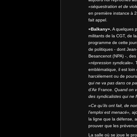
«séquestration et de vio
en première instance à 24
fait appel.
«Balkany».
A quelques pa
militants de la CGT, de l
programme de cette journ
de politiques - dont Jea
Besancenot (NPA) -, des p
«répression syndicale».
emblématique, il est loin 
harcèlement ou de poursu
qui ne va pas dans ce pa
d’Air France.
Quand on vo
des syndicalistes qui ne 
«Ce qu’ils ont fait, de no
l’emploi est menacé»,
ajo
la ligne que la défense, a
prouver que les prévenus n
La salle où se joue le p