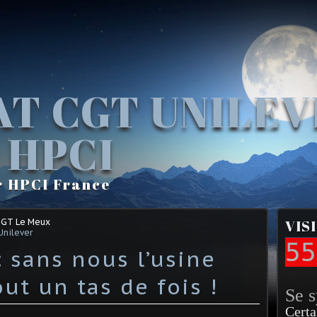
AT CGT UNILE
 HPCI
r HPCI France
CGT Le Meux
VIS
Unilever
55
 sans nous l’usine
out un tas de fois !
Se 
Certa