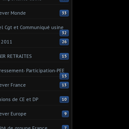
ever Monde
33
l Cgt et Communiqué usine
32
 2011
26
NIR RETRAITES
15
ressement- Participation-PEE
15
ever France
13
ions de CE et DP
10
ever Europe
9
té de groupe France
7