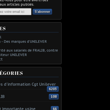
ux articles publiés.
ES
l
 - Des marques d'UNILEVER
rité aux salariés de FRALIB, contre
oiteur UNILEVER
ct
ÉGORIES
s d'information Cgt Unilever
6203
LIB
108
 importante usine
66