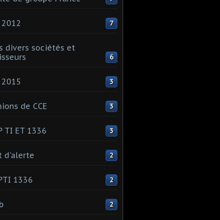
 2012
7
s divers sociétés et
isseurs
6
 2015
3
ions de CCE
3
 TI ET 1336
3
t d'alerte
2
PTI 1336
2
ib
2