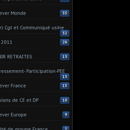
ever Monde
33
l Cgt et Communiqué usine
32
 2011
26
NIR RETRAITES
15
ressement- Participation-PEE
15
ever France
13
ions de CE et DP
10
ever Europe
9
té de groupe France
7