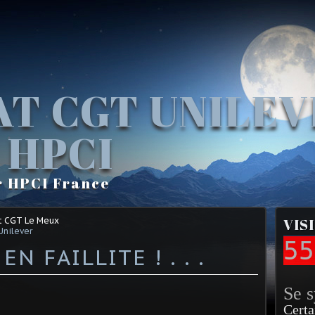
AT CGT UNILE
 HPCI
r HPCI France
t CGT Le Meux
VIS
Unilever
55
N FAILLITE ! . . .
Se 
Certa