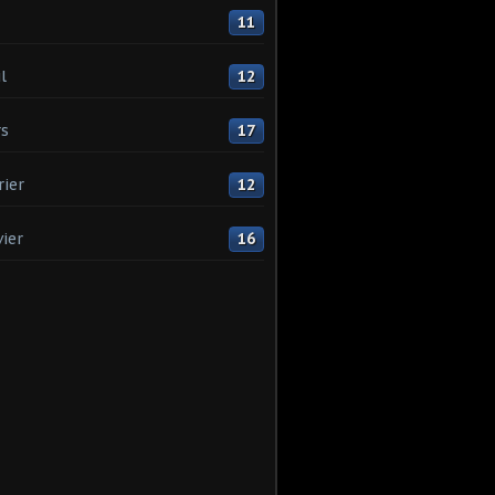
11
l
12
s
17
rier
12
vier
16