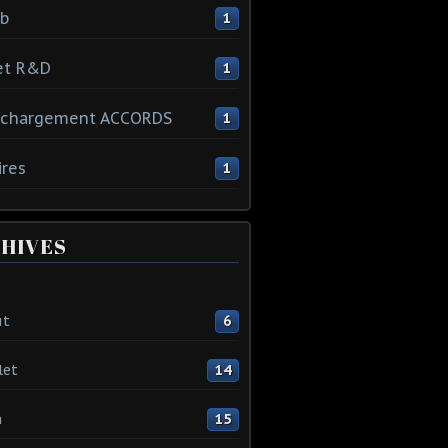
ib
1
et R&D
1
échargement ACCORDS
1
ires
1
HIVES
ût
6
let
14
n
15