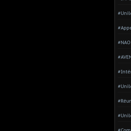
#Unil
#Appe
#NAO
#AVE
#Inté
#Unil
#Réun
#Unil
#Comi