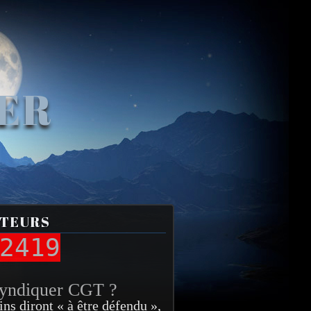
VER
ITEURS
2419
syndiquer CGT ?
ins diront « à être défendu »,