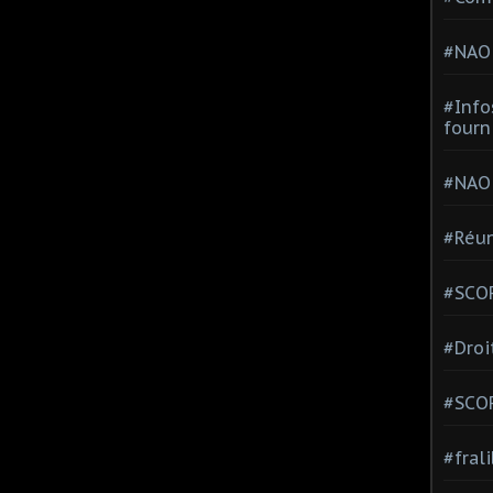
#NAO
#Info
fourn
#NAO
#Réun
#SCOP
#Droi
#SCO
#fral