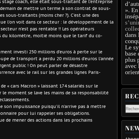
s stage coach, elle était sous-traitant de l’entreprise
d’aut
endemain de mettre un terme à son contrat de sous-
». En
es sous-traitants (moins cher ?). C’est une des
insép
s’uni
 que l’on voit dans ce secteur : le développement de la
colle
secteur n’est pas rentable !! Les opérateurs
dans 
 du kilomètre, moitié moins que le tarif du co-
conqu
Le sy
ment investi 250 millions d’euros à perte sur le
base 
oupe de transport a perdu 20 millions d’euros l’année
plus 
avec 
’argent public ! On peut parler de désastre
orien
rence avec le rail sur les grandes lignes Paris-
 de « cars Macron » laissant 174 salariés sur le
ur le moment se lave les mains de sa responsabilité
RE
 reclassements.
 son impuissance puisqu’il n’arrive pas à mettre
onnaire pour lui rappeler ses obligations.
 que de mener des actions dans les prochains
NEW
Abonne