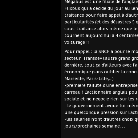
Mégabus est une filiale de l’anglai
Flixbus qui a décidé du jour au l
traitance pour faire appel à d’autr
particularités (et des désastres !)
sous-traitance alors même que le 
tournent aujourd’hui
à 4 centimes
voiturage !!
Pour rappel : la SNCF a pour le mo
secteur, Transdev l’autre grand gr
dernière, tout ça d’ailleurs avec l
économique (sans oublier la concur
Marseille, Paris-Lille,…)
-première faillite d’une entreprise
carreau ! L’actionnaire anglais po
sociale et ne négocie rien sur les
- le gouvernement avoue lui-même
une quelconque pression sur l’acti
-les salariés n’ont d’autres choix
jours/prochaines semaine. . .