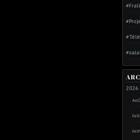
#Fral
#Proj
#Tél
#sala
ARC
2026
Ao
Juil
Jui