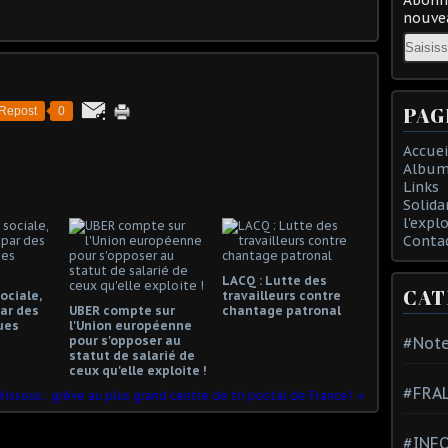
nouvea
Email
PAG
Repost
0
Accuei
Album
Links
Solida
l'expl
Conta
LACQ : Lutte des
CAT
ociale,
travailleurs contre
ar des
UBER compte sur
chantage patronal
ues
l'Union européenne
pour s'opposer au
#Note
statut de salarié de
ceux qu'elle exploite !
#FRA
issous : grève au plus grand centre de tri postal de France!
#INFO