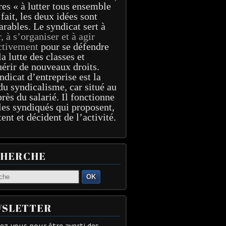
res « à lutter tous ensemble
 fait, les deux idées sont
arables. Le syndicat sert à
r, à s’organiser et à agir
ctivement
pour se défendre
la lutte des classes et
érir de nouveaux droits.
ndicat d’entreprise est la
du syndicalisme, car situé au
près du salarié. Il fonctionne
les syndiqués qui proposent,
tent et décident de l’activité.
CHERCHE
OK
SLETTER
z-vous pour être averti des