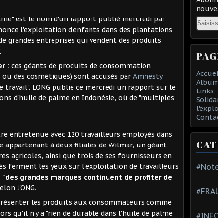
nouvea
alme" est le nom d'un rapport publié mercredi par
Email
nonce l'exploitation d'enfants dans des plantations
de grandes entreprises qui vendent des produits
.
PAG
r :
ces géants de produits de consommation
Accuei
 ou des cosmétiques) sont accusés par
Amnesty
Album
 travail". L'ONG publie ce mercredi un rapport sur le
Links
ions d'huile de palme en Indonésie, où de "multiples
Solida
l'expl
Conta
tre entretenue avec 120 travailleurs employés dans
CAT
e appartenant à deux filiales de Wilmar, un géant
s agricoles, ainsi que trois de ses fournisseurs en
és ferment les yeux sur l'exploitation de travailleurs
#Note
t
"des grandes marques continuent de profiter de
selon l'ONG.
#FRA
présenter les produits aux consommateurs comme
ors qu'il n'y a "rien de durable dans l'huile de palme
#INFO