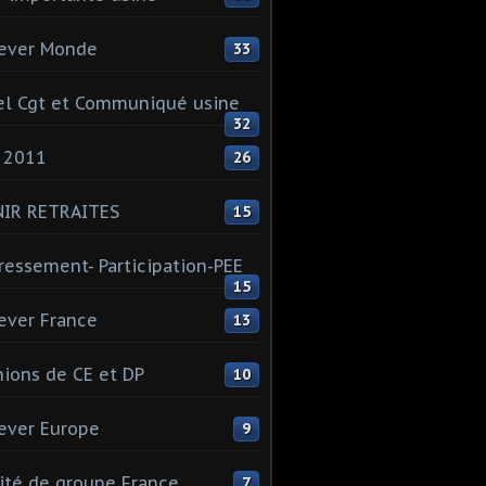
ever Monde
33
l Cgt et Communiqué usine
32
 2011
26
NIR RETRAITES
15
ressement- Participation-PEE
15
ever France
13
ions de CE et DP
10
ever Europe
9
té de groupe France
7