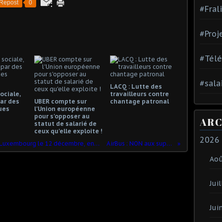
Repost
0
#Fral
#Proj
#Tél
#sala
LACQ : Lutte des
ociale,
travailleurs contre
ar des
UBER compte sur
chantage patronal
ues
l'Union européenne
pour s'opposer au
ARC
statut de salarié de
ceux qu'elle exploite !
2026
Procès en appel Luxleaks Tou.te.s au Luxembourg le 12 décembre, en soutien aux lanceurs d’alerte et contre l’évasion fiscale
AirBus : NON aux suppressions d'emplois!
Ao
Juil
Jui