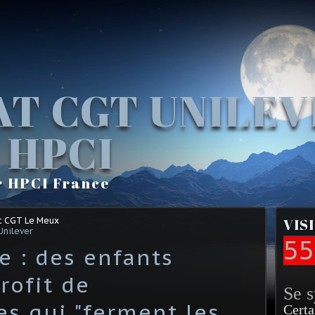
AT CGT UNILE
 HPCI
r HPCI France
t CGT Le Meux
VIS
Unilever
55
e : des enfants
rofit de
Se 
es qui "ferment les
Certa