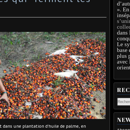
d’aut
». En
insép
s’uni
colle
dans 
conqu
Le sy
base 
plus 
avec 
orien
RE
NEW
t dans une plantation d'huile de palme, en
Abonne