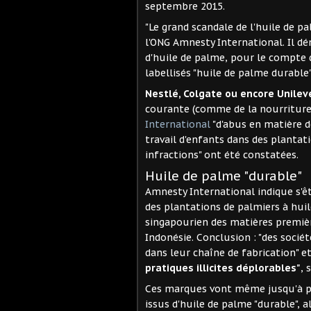
septembre 2015.
"Le grand scandale de l'huile de p
l'ONG Amnesty International. Il dé
d'huile de palme, pour le compte 
labellisés "huile de palme durable"
Nestlé, Colgate ou encore Unileve
courante (comme de la nourriture
International
"d'abus en matière de
travail d'enfants dans des plantat
infractions" ont été constatées.
Huile de palme "durable"
Amnesty International indique s'ê
des plantations de palmiers à huil
singapourien des matières première
Indonésie. Conclusion : "des sociét
dans leur chaîne de fabrication" e
pratiques illicites déplorables"
, 
Ces marques vont même jusqu'à 
issus d'huile de palme "durable", al