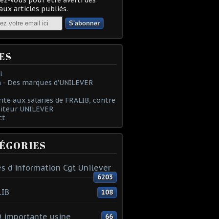
ux articles publiés.
ES
l
 - Des marques d'UNILEVER
rité aux salariés de FRALIB, contre
oiteur UNILEVER
ct
ÉGORIES
s d'information Cgt Unilever
6203
LIB
108
 importante usine
66