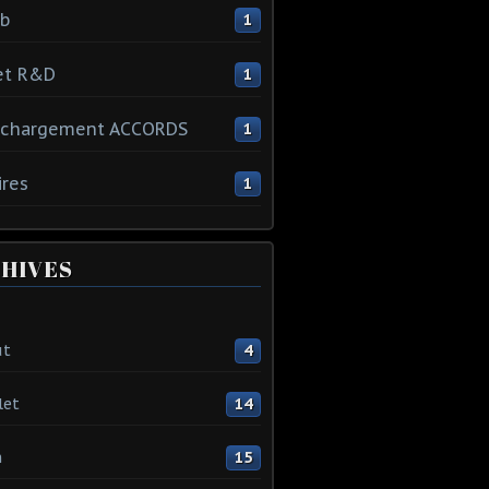
ib
1
et R&D
1
échargement ACCORDS
1
ires
1
HIVES
ût
4
let
14
n
15