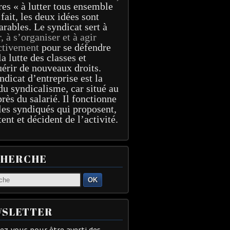
res « à lutter tous ensemble
 fait, les deux idées sont
arables. Le syndicat sert à
r, à s’organiser et à agir
ctivement
pour se défendre
la lutte des classes et
érir de nouveaux droits.
ndicat d’entreprise est la
du syndicalisme, car situé au
près du salarié. Il fonctionne
les syndiqués qui proposent,
tent et décident de l’activité.
CHERCHE
OK
SLETTER
z-vous pour être averti des