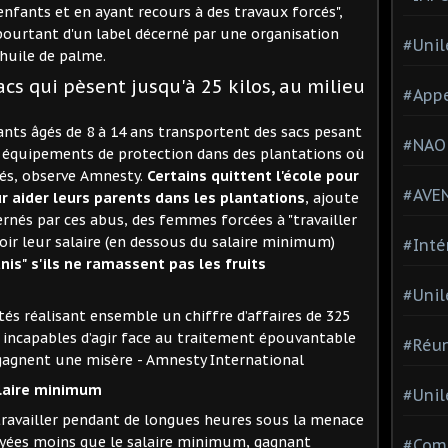
 enfants et en ayant recours à des travaux forcés",
 pourtant d'un label décerné par une organisation
#Unil
'huile de palme.
cs qui pèsent jusqu'à 25 kilos, au milieu
#Appe
ants âgés de 8 à 14 ans transportent des sacs pesant
#NAO
ns équipements de protection dans des plantations où
sés, observe Amnesty.
Certains quittent l'école pour
#AVE
ur aider leurs parents dans les plantations
, ajoute
ernés par ces abus, des femmes forcées à "travailler
oir leur salaire (en dessous du salaire minimum)
#Inté
nis" s'ils ne ramassent pas les fruits
#Unil
tés réalisant ensemble un chiffre d’affaires de 325
t incapables d’agir face au traitement épouvantable
#Réun
i gagnent une misère - Amnesty International
laire minimum
#Unil
ravailler pendant de longues heures sous la menace
payées moins que le salaire minimum, gagnant
#Comi