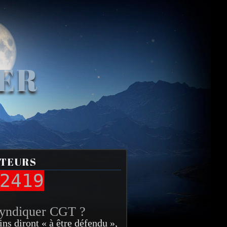
VER
ITEURS
2419
syndiquer CGT ?
ins diront « à être défendu »,