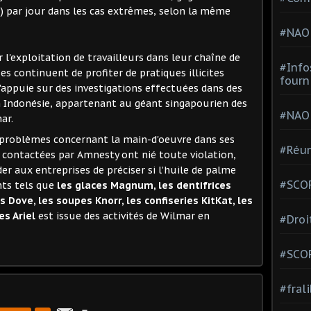
s) par jour dans les cas extrêmes, selon la même
#NAO
 l'exploitation de travailleurs dans leur chaîne de
#Info
es continuent de profiter de pratiques illicites
fourn
 s'appuie sur des investigations effectuées dans des
n Indonésie, appartenant au géant singapourien des
#NAO
ar.
s problèmes concernant la main-d'oeuvre dans ses
#Réun
s contactées par Amnesty ont nié toute violation,
r aux entreprises de préciser si l’huile de palme
#SCOP
nts tels que
les glaces Magnum, les dentifrices
 Dove, les soupes Knorr, les confiseries KitKat, les
s Ariel
est issue des activités de Wilmar en
#Droi
#SCO
#fral