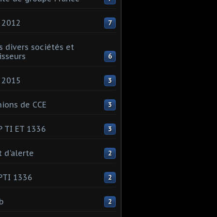
 2012
7
s divers sociétés et
isseurs
6
 2015
3
ions de CCE
3
 TI ET 1336
3
t d'alerte
2
PTI 1336
2
ib
2