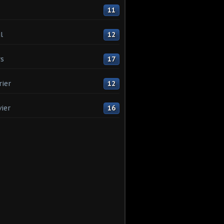
11
l
12
s
17
rier
12
vier
16