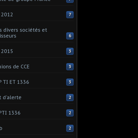
 2012
7
s divers sociétés et
isseurs
6
 2015
3
ions de CCE
3
 TI ET 1336
3
t d'alerte
2
PTI 1336
2
ib
2