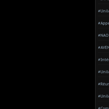
#Unil
#Appe
#NAO
#AVE
#Inté
#Unil
#Réun
#Unil
#Comi