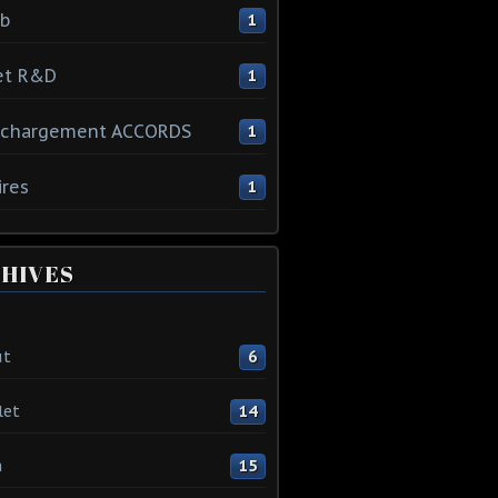
ib
1
et R&D
1
échargement ACCORDS
1
ires
1
HIVES
ût
6
let
14
n
15