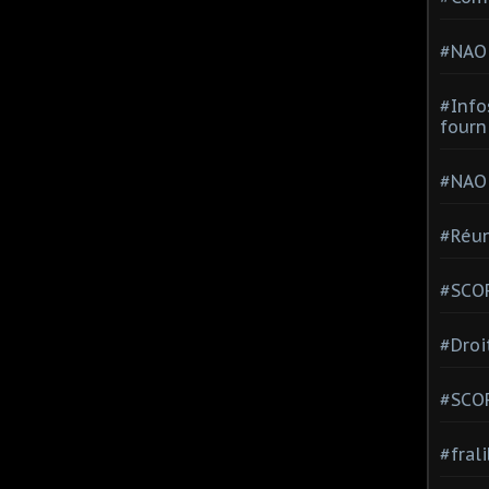
#NAO
#Info
fourn
#NAO
#Réun
#SCOP
#Droi
#SCO
#fral