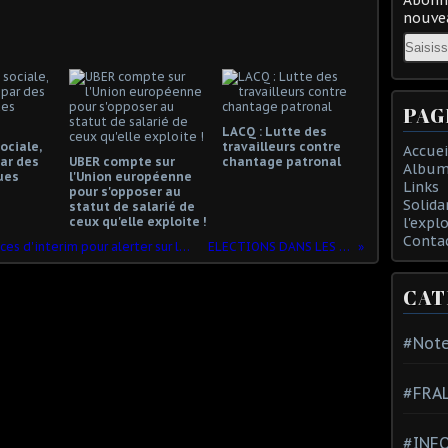
nouvea
Email
PAG
LACQ : Lutte des
ociale,
travailleurs contre
Accuei
ar des
UBER compte sur
chantage patronal
Album
ues
l'Union européenne
Links
pour s'opposer au
Solida
statut de salarié de
ceux qu'elle exploite !
l'expl
Conta
VALENCIENNES : occupation des agences d'interim pour alerter sur les dangers courus par les salariés précaires!
ELECTIONS DANS LES TPE ! VOTEZ CGT
CAT
#Note
#FRA
#INFO