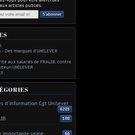
ux articles publiés.
ES
l
 - Des marques d'UNILEVER
rité aux salariés de FRALIB, contre
oiteur UNILEVER
ct
ÉGORIES
s d'information Cgt Unilever
6203
LIB
108
 importante usine
66