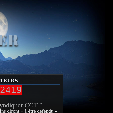
VER
ITEURS
2419
syndiquer CGT ?
ins diront « à être défendu »,