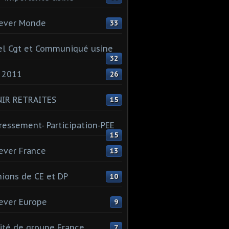
ever Monde
33
l Cgt et Communiqué usine
32
 2011
26
NIR RETRAITES
15
ressement- Participation-PEE
15
ever France
13
ions de CE et DP
10
ever Europe
9
té de groupe France
7