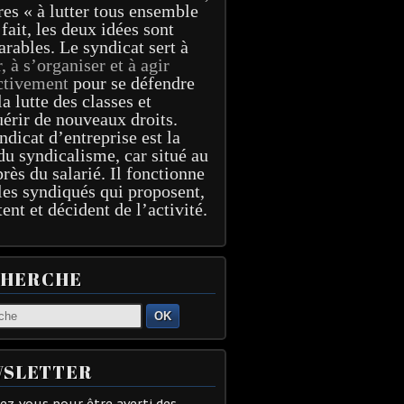
res « à lutter tous ensemble
 fait, les deux idées sont
arables. Le syndicat sert à
r, à s’organiser et à agir
ctivement
pour se défendre
la lutte des classes et
érir de nouveaux droits.
ndicat d’entreprise est la
du syndicalisme, car situé au
près du salarié. Il fonctionne
les syndiqués qui proposent,
tent et décident de l’activité.
CHERCHE
OK
SLETTER
z-vous pour être averti des