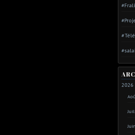
#Fral
#Proj
#Tél
#sala
ARC
2026
Ao
Juil
Jui