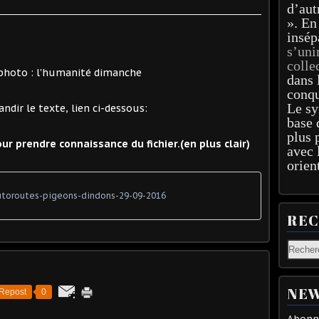
d’aut
». En
insép
s’uni
colle
dans 
conqu
Le sy
base 
plus 
our prendre connaissance du fichier.(en plus clair)
avec 
orien
toroutes-pigeons-dindons-29-09-2016
RE
NEW
Repost
0
Abonne