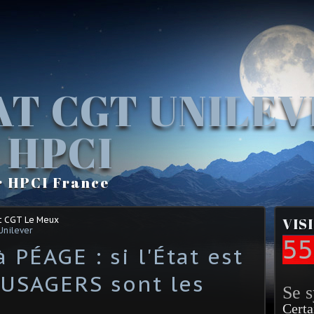
AT CGT UNILE
 HPCI
r HPCI France
t CGT Le Meux
VIS
Unilever
55
PÉAGE : si l'État est
s USAGERS sont les
Se 
Certa