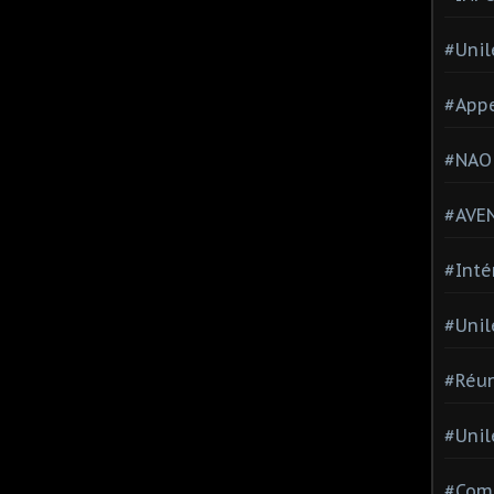
#Unil
#Appe
#NAO
#AVE
#Inté
#Unil
#Réun
#Unil
#Comi