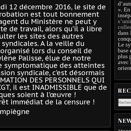
d’aut
di 12 décembre 2016, le site de
». En
probation est tout bonnement
insép
gent du Ministère ne peut y
s’uni
colle
 de travail, alors qu’il a libre
dans 
ulter les sites des autres
conqu
syndicales. A la veille du
Le sy
rganisé lors du conseil de
base 
plus 
ylène Palisse, élue de notre
avec 
re symptomatique des atteintes
orien
ssion syndicale, c’est désormais
ORMATION DES PERSONNELS QUI
CGT, il est INADMISSIBLE que de
RE
iques soient à l’œuvre !
rrêt immédiat de la censure !
ompiègne
NEW
Abonne