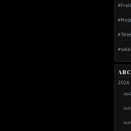
#Fral
#Proj
#Tél
#sala
ARC
2026
Ao
Juil
Jui