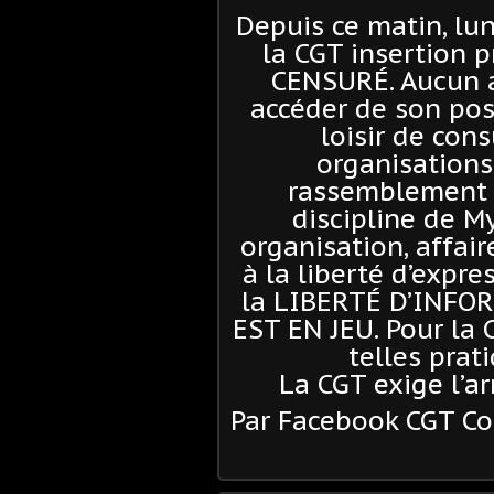
Depuis ce matin, lun
la CGT insertion 
CENSURÉ. Aucun a
accéder de son poste
loisir de cons
organisations 
rassemblement o
discipline de M
organisation, affai
à la liberté d’expre
la LIBERTÉ D’INF
EST EN JEU. Pour la 
telles prat
La CGT exige l’a
Par Facebook CGT C