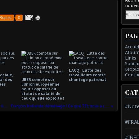
nouvea
Email
Repost
0
PAG
Accuei
Album
Links
Solida
l'expl
LACQ : Lutte des
Conta
ociale,
travailleurs contre
ar des
UBER compte sur
chantage patronal
ues
l'Union européenne
pour s'opposer au
CAT
statut de salarié de
ceux qu'elle exploite !
#Note
Fillon, le candidat des patrons et des riches
François Hollande déménage ! Ce que TF1 nous a caché !
#FRA
#INFO