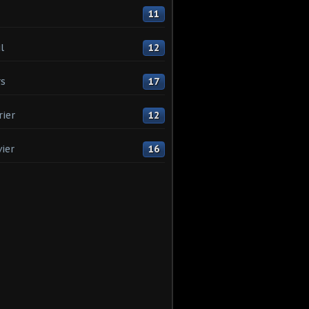
11
l
12
s
17
rier
12
vier
16