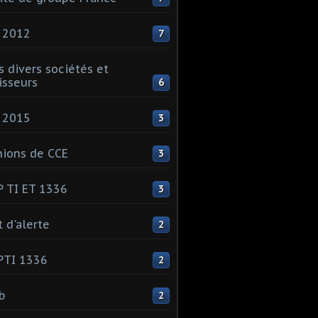
 2012
7
s divers sociétés et
isseurs
6
 2015
3
ions de CCE
3
 TI ET 1336
3
t d'alerte
2
PTI 1336
2
ib
2