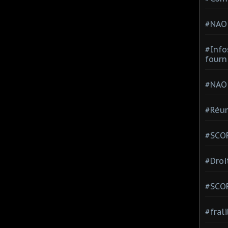
#NAO
#Info
fourn
#NAO
#Réun
#SCOP
#Droi
#SCO
#fral