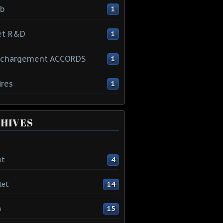
ib
1
et R&D
1
échargement ACCORDS
1
ires
1
HIVES
ût
4
let
14
n
15