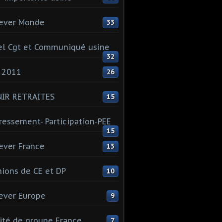
ever Monde
33
l Cgt et Communiqué usine
32
 2011
26
NIR RETRAITES
15
ressement- Participation-PEE
15
ever France
13
ions de CE et DP
10
ever Europe
9
té de groupe France
7