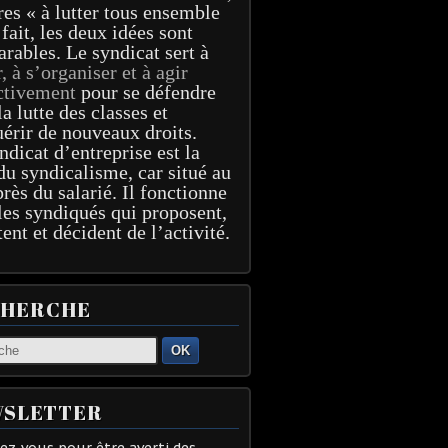
res « à lutter tous ensemble
 fait, les deux idées sont
arables. Le syndicat sert à
r, à s’organiser et à agir
ctivement
pour se défendre
la lutte des classes et
érir de nouveaux droits.
ndicat d’entreprise est la
du syndicalisme, car situé au
près du salarié. Il fonctionne
les syndiqués qui proposent,
tent et décident de l’activité.
CHERCHE
OK
SLETTER
z-vous pour être averti des