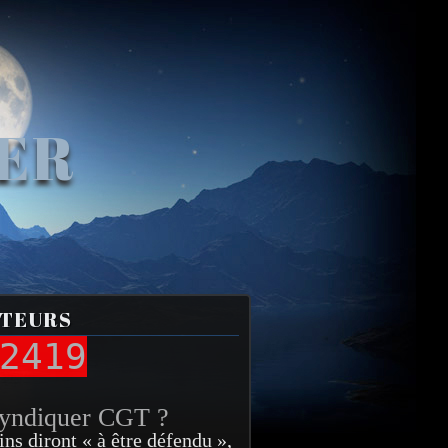
VER
ITEURS
2419
syndiquer CGT ?
ins diront « à être défendu »,