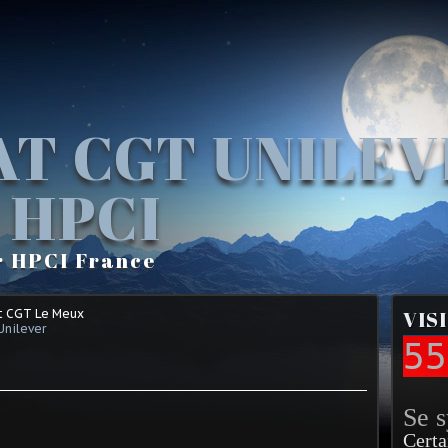
AT CGT UNILE
 HPCI
r HPCI France
t CGT Le Meux
VIS
Unilever
55
Se 
Certa