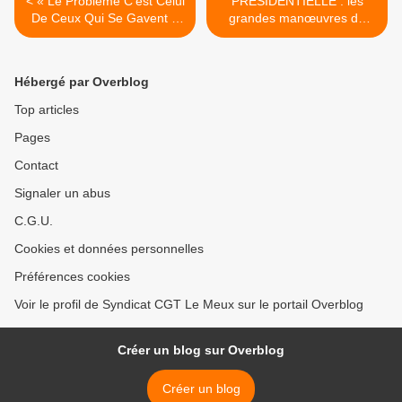
< « Le Problème C'est Celui
PRÉSIDENTIELLE : les
De Ceux Qui Se Gavent »
grandes manœuvres de
[REMIX MÉLENCHON]
l'oligarchie… >
Hébergé par Overblog
Top articles
Pages
Contact
Signaler un abus
C.G.U.
Cookies et données personnelles
Préférences cookies
Voir le profil de Syndicat CGT Le Meux sur le portail Overblog
Créer un blog sur Overblog
Créer un blog