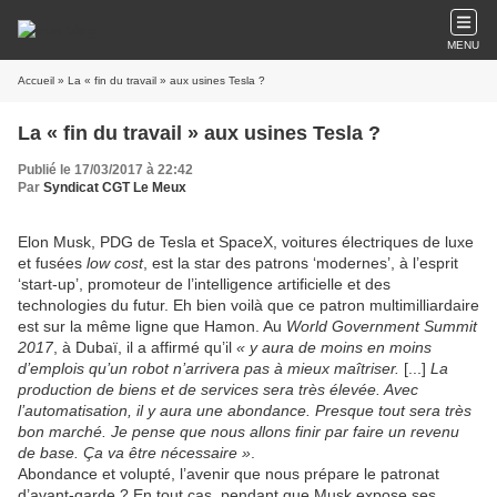
MENU
Accueil
» La « fin du travail » aux usines Tesla ?
La « fin du travail » aux usines Tesla ?
Publié le 17/03/2017 à 22:42
Par
Syndicat CGT Le Meux
Elon Musk, PDG de Tesla et SpaceX, voitures électriques de luxe
et fusées
low cost
, est la star des patrons ‘modernes’, à l’esprit
‘start-up’, promoteur de l’intelligence artificielle et des
technologies du futur. Eh bien voilà que ce patron multimilliardaire
est sur la même ligne que Hamon. Au
World Government Summit
2017
, à Dubaï, il a affirmé qu’il
« y aura de moins en moins
d’emplois qu’un robot n’arrivera pas à mieux maîtriser.
[...]
La
production de biens et de services sera très élevée. Avec
l’automatisation, il y aura une abondance. Presque tout sera très
bon marché. Je pense que nous allons finir par faire un revenu
de base. Ça va être nécessaire »
.
Abondance et volupté, l’avenir que nous prépare le patronat
d’avant-garde ? En tout cas, pendant que Musk expose ses