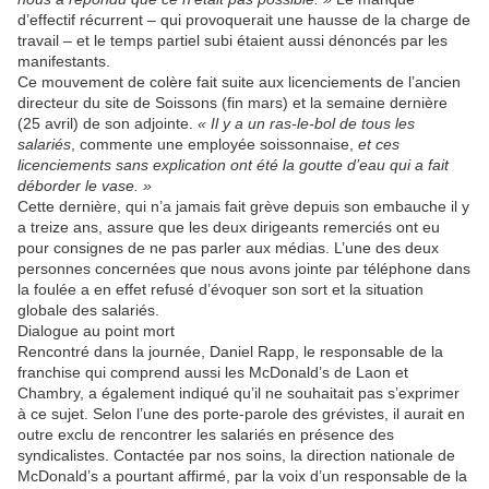
d’effectif récurrent – qui provoquerait une hausse de la charge de
travail – et le temps partiel subi étaient aussi dénoncés par les
manifestants.
Ce mouvement de colère fait suite aux licenciements de l’ancien
directeur du site de Soissons (fin mars) et la semaine dernière
(25 avril) de son adjointe.
« Il y a un ras-le-bol de tous les
salariés
, commente une employée soissonnaise,
et ces
licenciements sans explication ont été la goutte d’eau qui a fait
déborder le vase. »
Cette dernière, qui n’a jamais fait grève depuis son embauche il y
a treize ans, assure que les deux dirigeants remerciés ont eu
pour consignes de ne pas parler aux médias. L’une des deux
personnes concernées que nous avons jointe par téléphone dans
la foulée a en effet refusé d’évoquer son sort et la situation
globale des salariés.
Dialogue au point mort
Rencontré dans la journée, Daniel Rapp, le responsable de la
franchise qui comprend aussi les McDonald’s de Laon et
Chambry, a également indiqué qu’il ne souhaitait pas s’exprimer
à ce sujet. Selon l’une des porte-parole des grévistes, il aurait en
outre exclu de rencontrer les salariés en présence des
syndicalistes. Contactée par nos soins, la direction nationale de
McDonald’s a pourtant affirmé, par la voix d’un responsable de la