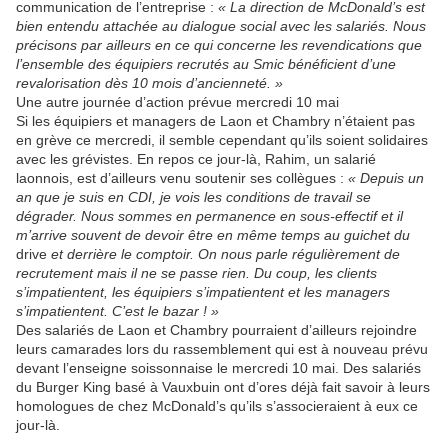
communication de l’entreprise :
« La direction de McDonald’s est
bien entendu attachée au dialogue social avec les salariés. Nous
précisons par ailleurs en ce qui concerne les revendications que
l’ensemble des équipiers recrutés au Smic bénéficient d’une
revalorisation dès 10 mois d’ancienneté. »
Une autre journée d’action prévue mercredi 10 mai
Si les équipiers et managers de Laon et Chambry n’étaient pas
en grève ce mercredi, il semble cependant qu’ils soient solidaires
avec les grévistes. En repos ce jour-là, Rahim, un salarié
laonnois, est d’ailleurs venu soutenir ses collègues :
« Depuis un
an que je suis en CDI, je vois les conditions de travail se
dégrader. Nous sommes en permanence en sous-effectif et il
m’arrive souvent de devoir être en même temps au guichet du
drive
et derrière le comptoir. On nous parle régulièrement de
recrutement mais il ne se passe rien. Du coup, les clients
s’impatientent, les équipiers s’impatientent et les managers
s’impatientent. C’est le bazar ! »
Des salariés de Laon et Chambry pourraient d’ailleurs rejoindre
leurs camarades lors du rassemblement qui est à nouveau prévu
devant l’enseigne soissonnaise le mercredi 10 mai. Des salariés
du Burger King basé à Vauxbuin ont d’ores déjà fait savoir à leurs
homologues de chez McDonald’s qu’ils s’associeraient à eux ce
jour-là.