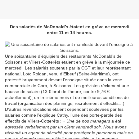
Des salariés de McDonald’s étaient en grève ce mercredi
entre 11 et 14 heures.
U
ne soixantaine d’équipiers des restaurants McDonald’s de
Soissons et Villers-Cotterêts étaient en grève à la mi-journée ce
mercredi. Les salariés soutenus par la CGT et leur représentant
national, Loïc Roldan, venu d’Elbeuf (Seine-Maritime), ont
protesté bruyamment devant l’enseigne située dans la zone
commerciale de Cora, à Soissons. Les grévistes réclament une
hausse de salaire (13 € brut de l’heure, contre 9,76 €
actuellement), un treizième mois et de meilleures conditions de
travail (organisation des plannings, recrutement d’effectifs…).
D’autres revendications étaient cependant soulevées par les
salariés comme l’explique Cathy, l’une des porte-parole des
effectifs de Villers-Cotterêts :
« Une de nos managers a été
agressée verbalement par un client vendredi soir. Nous avons
réclamé un agent de sécurité pour protéger le personnel mais on
nous a répondu que ce n’était pas possible. »
Le manque