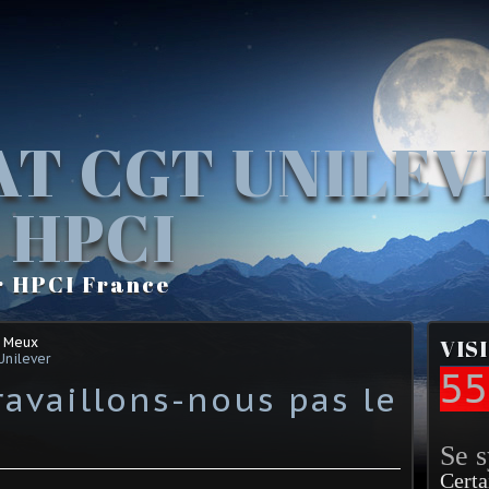
AT CGT UNILE
 HPCI
r HPCI France
e Meux
VIS
Unilever
55
ravaillons-nous pas le
Se 
Certa