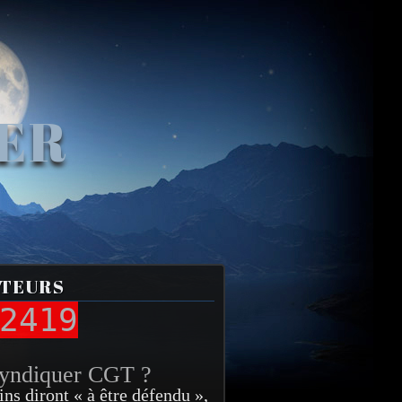
VER
ITEURS
2419
syndiquer CGT ?
ins diront « à être défendu »,