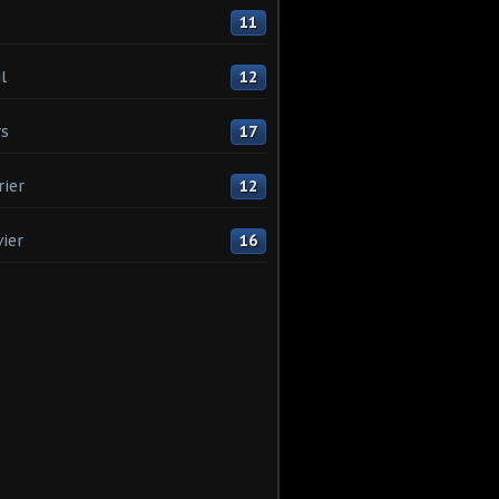
11
l
12
s
17
rier
12
vier
16