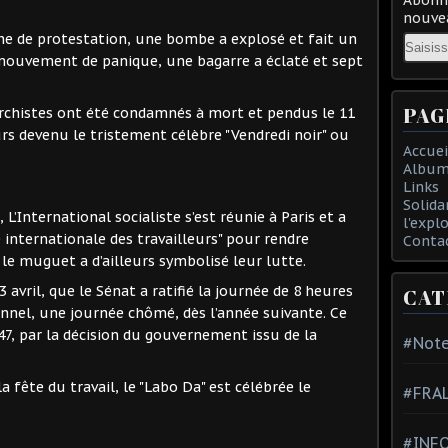
nouvea
he de protestation, une bombe a explosé et fait un
Email
 mouvement de panique, une bagarre a éclaté et sept
PAG
narchistes ont été condamnés à mort et pendus le 11
urs devenu le tristement célèbre "Vendredi noir" ou
Accuei
Album
Links
Solida
, L’International socialiste s’est réunie à Paris et a
l'expl
internationale des travailleurs" pour rendre
Conta
le muguet a d’ailleurs symbolisé leur lutte.
3 avril, que le Sénat a ratifié la journée de 8 heures
CAT
ionnel, une journée chômé, dès l’année suivante. Ce
947, par la décision du gouvernement issu de la
#Note
 fête du travail, le "Labo Da" est célébrée le
#FRA
#INFO