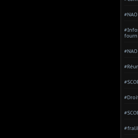
#NAO
#Info
fourn
#NAO
#Réun
#SCOP
#Droi
#SCO
#fral