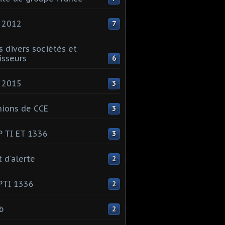
 2012
7
s divers sociétés et
isseurs
6
 2015
3
ions de CCE
3
 TI ET 1336
3
t d'alerte
2
PTI 1336
2
ib
2