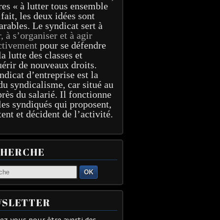
res « à lutter tous ensemble
 fait, les deux idées sont
arables. Le syndicat sert à
r, à s’organiser et à agir
ctivement
pour se défendre
la lutte des classes et
érir de nouveaux droits.
ndicat d’entreprise est la
du syndicalisme, car situé au
près du salarié. Il fonctionne
les syndiqués qui proposent,
tent et décident de l’activité.
CHERCHE
OK
SLETTER
z-vous pour être averti des