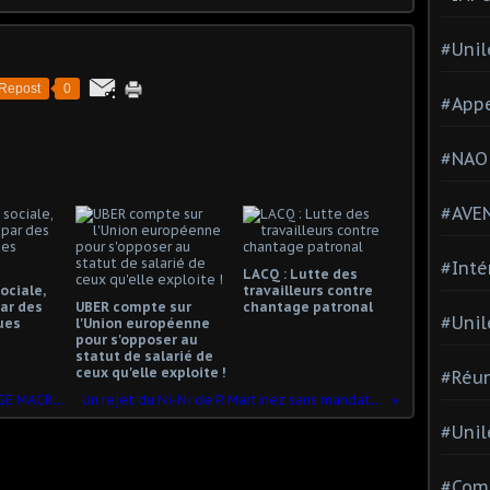
#Unil
Repost
0
#Appe
#NAO
#AVE
#Inté
LACQ : Lutte des
ociale,
travailleurs contre
ar des
UBER compte sur
chantage patronal
#Unil
ues
l'Union européenne
pour s'opposer au
statut de salarié de
ceux qu'elle exploite !
#Réun
CENSURE À LCI : LÉMISSION QUI ENRAGE MACRON ET LE PEN
Un rejet du Ni-Ni de P. Martinez sans mandat confédéral !
#Unil
#Comi