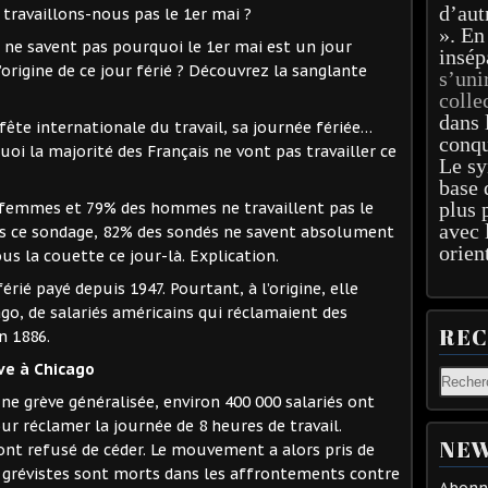
d’aut
». En
 ne savent pas pourquoi le 1er mai est un jour
insép
origine de ce jour férié ? Découvrez la sanglante
s’uni
colle
dans 
 fête internationale du travail, sa journée fériée…
conqu
i la majorité des Français ne vont pas travailler ce
Le sy
base 
plus 
 femmes et 79% des hommes ne travaillent pas le
avec 
ès ce sondage, 82% des sondés ne savent absolument
orien
us la couette ce jour-là. Explication.
érié payé depuis 1947. Pourtant, à l’origine, elle
go, de salariés américains qui réclamaient des
RE
n 1886.
ve à Chicago
une grève généralisée, environ 400 000 salariés ont
r réclamer la journée de 8 heures de travail.
NEW
nt refusé de céder. Le mouvement a alors pris de
is grévistes sont morts dans les affrontements contre
Abonne