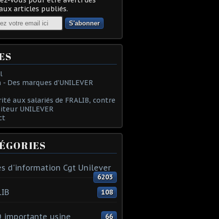
ux articles publiés.
ES
l
 - Des marques d'UNILEVER
rité aux salariés de FRALIB, contre
oiteur UNILEVER
ct
ÉGORIES
s d'information Cgt Unilever
6203
LIB
108
 importante usine
66