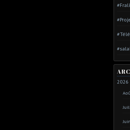
#Fral
#Proj
#Tél
#sala
ARC
2026
Ao
Juil
Jui