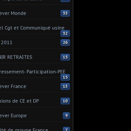
ever Monde
33
l Cgt et Communiqué usine
32
 2011
26
NIR RETRAITES
15
ressement- Participation-PEE
15
ever France
13
ions de CE et DP
10
ever Europe
9
té de groupe France
7