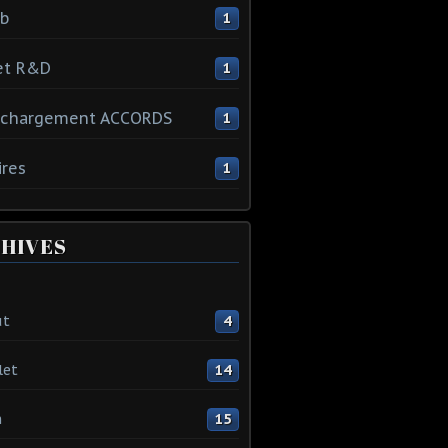
ib
1
et R&D
1
échargement ACCORDS
1
ires
1
HIVES
ût
4
let
14
n
15